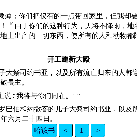
成微薄；你们把仅有的一点带回家里，但我却
屋！
由于你们的这种行为，天将不降雨，地
10
大地上出产的一切东西，使所有的人和动物都
开工建新大殿
子大祭司约书亚，以及所有流亡归来的人都
民敬畏主。
说∶‘我将与你们同在。’ ”
罗巴伯和约撒答的儿子大祭司约书亚，以及
二年六月二十四日。
哈该书
<
1
>