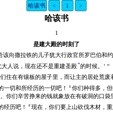
哈该书
<
1
>
哈该书
1
是建大殿的时刻了
哈该向撒拉铁的儿子犹大行政官所罗巴伯和
*
些犹大人说，现在还不是重建圣殿
的时候。’ ”
你们住在有镶板的屋子里，而让主的居处荒废
过的一切和所经历的一切吧！
你们种得多，但
6
。你们辛苦挣来的钱就象放在有破洞的口袋里
往的经历吧！
现在，你们要上山砍伐木材，重
8