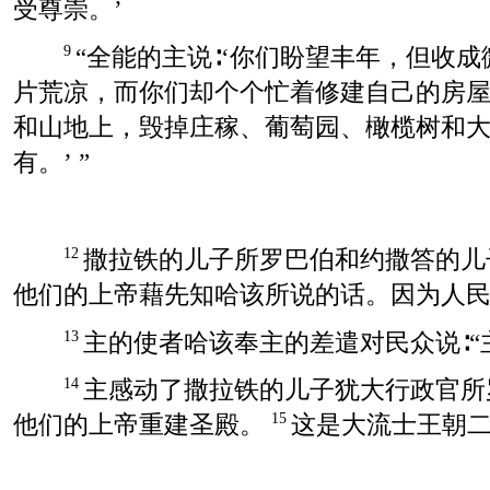
受尊崇。’
“全能的主说∶‘你们盼望丰年，但收
9
片荒凉，而你们却个个忙着修建自己的房
和山地上，毁掉庄稼、葡萄园、橄榄树和
有。’ ”
撒拉铁的儿子所罗巴伯和约撒答的儿
12
他们的上帝藉先知哈该所说的话。因为人
主的使者哈该奉主的差遣对民众说∶“主
13
主感动了撒拉铁的儿子犹大行政官所
14
他们的上帝重建圣殿。
这是大流士王朝
15