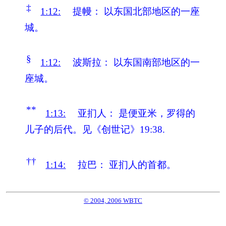
‡
1:12:
提幔：
以东国北部地区的一座
城。
§
1:12:
波斯拉：
以东国南部地区的一
座城。
**
1:13:
亚扪人：
是便亚米，罗得的
儿子的后代。见《创世记》19:38.
††
1:14:
拉巴：
亚扪人的首都。
© 2004, 2006 WBTC