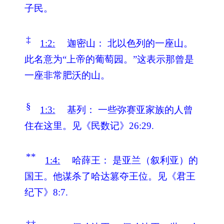
子民。
‡
1:2:
迦密山：
北以色列的一座山。
此名意为“上帝的葡萄园。”这表示那曾是
一座非常肥沃的山。
§
1:3:
基列：
一些弥赛亚家族的人曾
住在这里。见《民数记》26:29.
**
1:4:
哈薛王：
是亚兰（叙利亚）的
国王。他谋杀了哈达篡夺王位。见《君王
纪下》8:7.
††