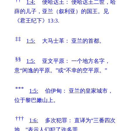
1:4:
便哈达王：
便哈达王二世，哈
薛的儿子，亚兰（叙利亚）的国王。见
《君王纪下》13:3.
‡‡
1:5:
大马士革：
亚兰的首都。
§§
1:5:
亚文平原：
一个地方名字，
意“闲逸的平原。”或“不幸的空平原。”
***
1:5:
伯伊甸：
亚兰的皇家城市，
位于黎巴嫩山上。
†††
1:6:
多次犯罪：
直译为“三番四次
地…”表示人们犯了许多罪。