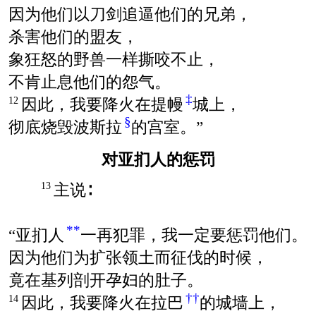
因为他们以刀剑追逼他们的兄弟，
杀害他们的盟友，
象狂怒的野兽一样撕咬不止，
不肯止息他们的怨气。
‡
因此，我要降火在提幔
城上，
12
§
彻底烧毁波斯拉
的宫室。”
对亚扪人的惩罚
主说∶
13
**
“亚扪人
一再犯罪，我一定要惩罚他们。
因为他们为扩张领土而征伐的时候，
竟在基列剖开孕妇的肚子。
††
因此，我要降火在拉巴
的城墙上，
14