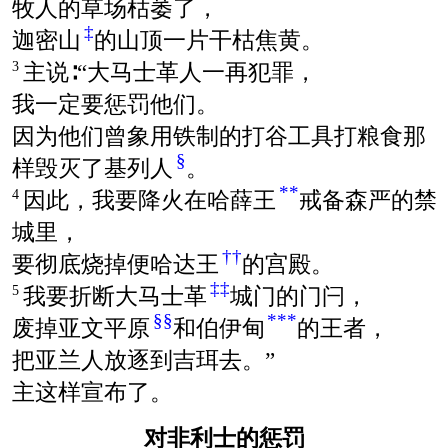
牧人的草场枯萎了，
‡
迦密山
的山顶一片干枯焦黄。
主说∶“大马士革人一再犯罪，
3
我一定要惩罚他们。
因为他们曾象用铁制的打谷工具打粮食那
§
样毁灭了基列人
。
**
因此，我要降火在哈薛王
戒备森严的禁
4
城里，
††
要彻底烧掉便哈达王
的宫殿。
‡‡
我要折断大马士革
城门的门闩，
5
§§
***
废掉亚文平原
和伯伊甸
的王者，
把亚兰人放逐到吉珥去。”
主这样宣布了。
对非利士的惩罚