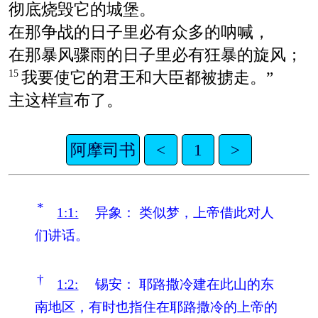
彻底烧毁它的城堡。
在那争战的日子里必有众多的呐喊，
在那暴风骤雨的日子里必有狂暴的旋风；
我要使它的君王和大臣都被掳走。”
15
主这样宣布了。
阿摩司书
<
1
>
*
1:1:
异象：
类似梦，上帝借此对人
们讲话。
†
1:2:
锡安：
耶路撒冷建在此山的东
南地区，有时也指住在耶路撒冷的上帝的