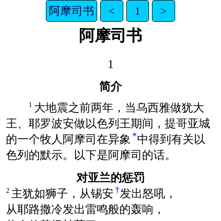
阿摩司书
<
1
>
阿摩司书
1
简介
大地震之前两年，当乌西雅做犹大
1
王、耶罗波安做以色列王期间，提哥亚城
*
的一个牧人阿摩司在异象
中得到有关以
色列的默示。以下是阿摩司的话。
对亚兰的惩罚
†
主犹如狮子，从锡安
发出怒吼，
2
从耶路撒冷发出雷鸣般的轰响，