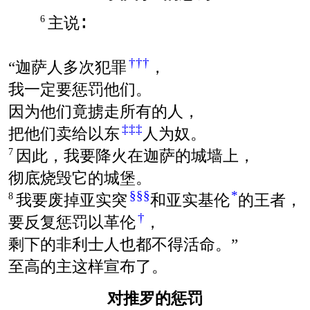
主说∶
6
†††
“迦萨人多次犯罪
，
我一定要惩罚他们。
因为他们竟掳走所有的人，
‡‡‡
把他们卖给以东
人为奴。
因此，我要降火在迦萨的城墙上，
7
彻底烧毁它的城堡。
§§§
*
我要废掉亚实突
和亚实基伦
的王者，
8
†
要反复惩罚以革伦
，
剩下的非利士人也都不得活命。”
至高的主这样宣布了。
对推罗的惩罚