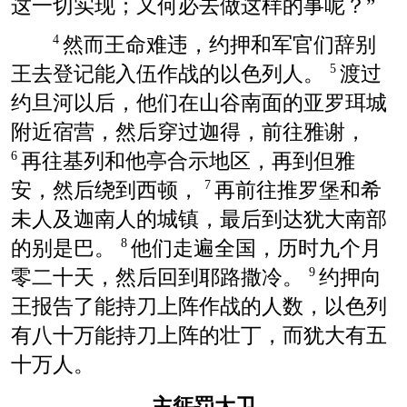
这一切实现；又何必去做这样的事呢？”
然而王命难违，约押和军官们辞别
4
王去登记能入伍作战的以色列人。
渡过
5
约旦河以后，他们在山谷南面的亚罗珥城
附近宿营，然后穿过迦得，前往雅谢，
再往基列和他亭合示地区，再到但雅
6
安，然后绕到西顿，
再前往推罗堡和希
7
未人及迦南人的城镇，最后到达犹大南部
的别是巴。
他们走遍全国，历时九个月
8
零二十天，然后回到耶路撒冷。
约押向
9
王报告了能持刀上阵作战的人数，以色列
有八十万能持刀上阵的壮丁，而犹大有五
十万人。
主惩罚大卫