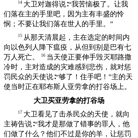
大卫对迦得说∶“我苦恼极了。让我
14
们落在主的手里吧，因为主有丰盛的怜
悯；不要让我们落在世人的手里。”
从那天清晨起，主在选定的时间内
15
向以色列人降下瘟疫，从但到别是巴有七
万人死亡。
当天使正要伸手毁灭耶路撒
16
冷时，主对造成的灾难感到悲伤，就对惩
罚民众的天使说∶“够了！住手吧！”主的天
使当时正在耶布斯人亚劳拿的打谷场上。
大卫买亚劳拿的打谷场
大卫看见了击杀民众的天使，就向
17
主祷告说∶“我才是那做了错事的罪人，他
们做了什么？他们不过是你的羊，让惩罚