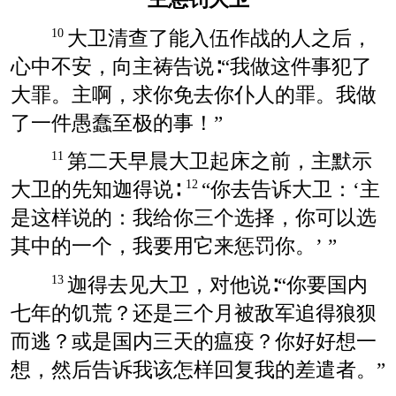
大卫清查了能入伍作战的人之后，
10
心中不安，向主祷告说∶“我做这件事犯了
大罪。主啊，求你免去你仆人的罪。我做
了一件愚蠢至极的事！”
第二天早晨大卫起床之前，主默示
11
大卫的先知迦得说∶
“你去告诉大卫：‘主
12
是这样说的：我给你三个选择，你可以选
其中的一个，我要用它来惩罚你。’ ”
迦得去见大卫，对他说∶“你要国内
13
七年的饥荒？还是三个月被敌军追得狼狈
而逃？或是国内三天的瘟疫？你好好想一
想，然后告诉我该怎样回复我的差遣者。”