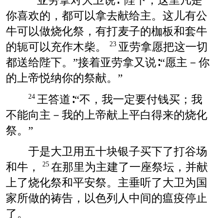
亚劳拿对大卫说∶“陛下，这里凡是
你喜欢的，都可以拿去献给主。这儿有公
牛可以做烧化祭，有打麦子的枷板和套牛
的轭可以充作木柴。
亚劳拿愿把这一切
23
都送给陛下。”接着亚劳拿又说∶“愿主－你
的上帝悦纳你的祭献。”
王答道∶“不，我一定要付钱买；我
24
不能向主－我的上帝献上平白得来的烧化
祭。”
于是大卫用五十块银子买下了打谷场
和牛，
在那里为主建了一座祭坛，并献
25
上了烧化祭和平安祭。主垂听了大卫为国
家所做的祷告，以色列人中间的瘟疫停止
了。