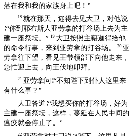
落在我和我的家族身上吧！”
就在那天，迦得去见大卫，对他说
18
∶“你到耶布斯人亚劳拿的打谷场上去为主
建一座祭坛。”
大卫按照主藉迦得给他
19
的命令行事，来到亚劳拿的打谷场。
亚
20
劳拿往下望，看见王带领部下向他走来，
急忙迎上去，向王伏地叩拜。
亚劳拿问∶“不知陛下到仆人这里来
21
有什么事？”
大卫答道∶“我想买你的打谷场，好为
主建一座祭坛，这样，蔓延在人民中间的
瘟疫就会停止了。”
22