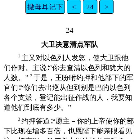
撒母耳记下
<
24
>
24
大卫决意清点军队
主又对以色列人发怒，使大卫跟他
1
们作对。主说∶“你去查清以色列和犹大的
人数。”
于是，王吩咐约押和他部下的军
2
官们∶“你们去出巡从但到别是巴的以色列
各个支派，登记能出征作战的人，我要知
道他们到底有多少。”
约押答道∶“愿主－你的上帝使你的部
3
下比现在增多百倍，也愿陛下能亲眼看见