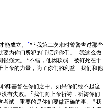
*
才能成立。
”
我第二次来时曾警告过那些
2
就要为你们所犯的罪惩罚你们。
我这么做
3
间很强大。
不错，他因软弱，被钉死在十
4
于上帝的力量，为了你们的利益，我们和他
道耶稣基督在你们之中。如果你们经不起这
中没有失败。
我们向上帝祈祷，祈祷你们
7
这考试，重要的是你们要做正确的事。
我
8