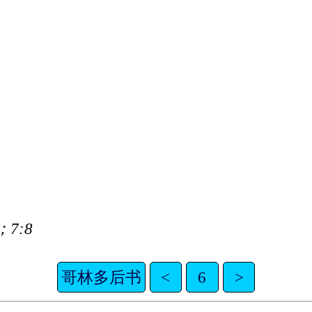
7:8
哥林多后书
<
6
>