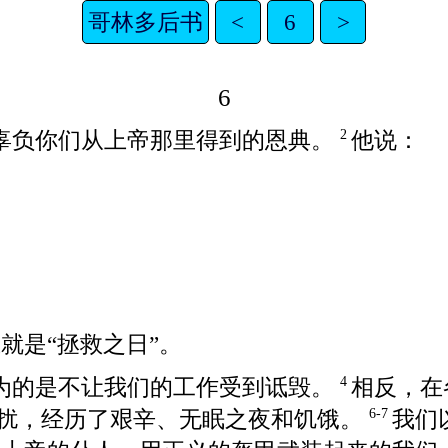
哥林多后书
<
6
>
6
辜负你们从上帝那里得到的恩典。
他说：
2
就是“拯救之日”。
为的是不让我们的工作受到诋毁。
相反，在
4
扰，经历了艰辛、无眠之夜和饥饿。
我们
6-7