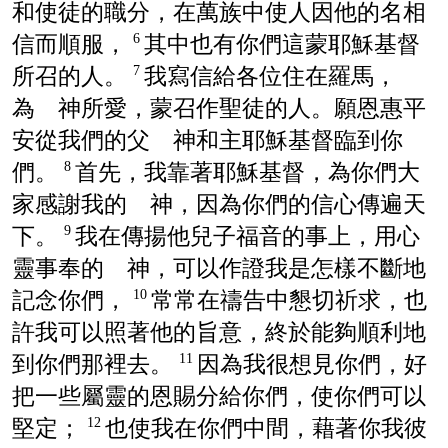
和使徒的職分，在萬族中使人因他的名相
信而順服，
其中也有你們這蒙耶穌基督
6
所召的人。
我寫信給各位住在羅馬，
7
為 神所愛，蒙召作聖徒的人。願恩惠平
安從我們的父 神和主耶穌基督臨到你
們。
首先，我靠著耶穌基督，為你們大
8
家感謝我的 神，因為你們的信心傳遍天
下。
我在傳揚他兒子福音的事上，用心
9
靈事奉的 神，可以作證我是怎樣不斷地
記念你們，
常常在禱告中懇切祈求，也
10
許我可以照著他的旨意，終於能夠順利地
到你們那裡去。
因為我很想見你們，好
11
把一些屬靈的恩賜分給你們，使你們可以
堅定；
也使我在你們中間，藉著你我彼
12