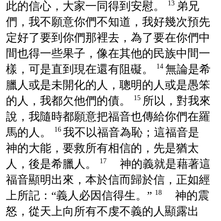
此的信心，大家一同得到安慰。
弟兄
13
們，我不願意你們不知道，我好幾次預先
定好了要到你們那裡去，為了要在你們中
間也得一些果子，像在其他的民族中間一
樣，可是直到現在還有阻礙。
無論是希
14
臘人或是未開化的人，聰明的人或是愚笨
的人，我都欠他們的債。
所以，對我來
15
說，我隨時都願意把福音也傳給你們在羅
馬的人。
我不以福音為恥；這福音是
16
神的大能，要救所有相信的，先是猶太
人，後是希臘人。
神的義就是藉著這
17
福音顯明出來，本於信而歸於信，正如經
上所記：“義人必因信得生。”
神的震
18
怒，從天上向所有不虔不義的人顯露出