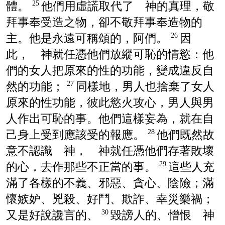
體。
他們用虛謊取代了 神的真理，敬
25
拜事奉受造之物，卻不敬拜事奉造物的
主。他是永遠可稱頌的，阿們。
因
26
此， 神就任憑他們放縱可恥的情慾：他
們的女人把原來的性的功能，變成違反自
然的功能；
同樣地，男人也捨棄了女人
27
原來的性功能，彼此慾火攻心，男人與男
人作出可恥的事。他們這樣妄為，就在自
己身上受到應該受的報應。
他們既然故
28
意不認識 神， 神就任憑他們存著敗壞
的心，去作那些不正當的事。
這些人充
29
滿了各樣的不義、邪惡、貪心、陰險；滿
懷嫉妒、兇殺、好鬥、欺詐、幸災樂禍；
又是好說讒言的、
毀謗人的、憎恨 神
30