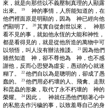
來，就是向那些以不義壓制真理的人顯露
出來。
神的事情，人所能知道的，在
19
他們裡面原是明顯的，因為 神已經向他
們顯明了。
其實自從創世以來， 神那
20
看不見的事，就如他永恆的大能和神性，
都是看得見的，就是從他所造的萬物中可
以領悟，叫人沒有辦法推諉。
因為他們
21
雖然知道 神，卻不尊他為 神，也不感
謝他，反而心思變為虛妄，愚頑的心就迷
糊了。
他們自以為是聰明的，卻成了愚
22
蠢的。
他們用必朽壞的人、飛禽、走獸
23
和昆蟲的形象，取代了永不朽壞的 神的
榮耀。
因此， 神就任憑他們順著心中
24
的私慾去作污穢的事，以致羞辱自己的身