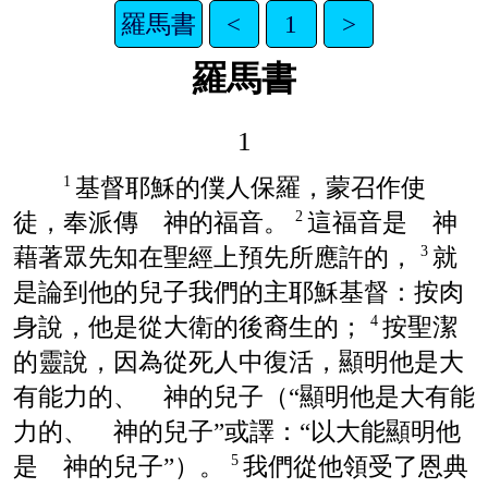
羅馬書
<
1
>
羅馬書
1
基督耶穌的僕人保羅，蒙召作使
1
徒，奉派傳 神的福音。
這福音是 神
2
藉著眾先知在聖經上預先所應許的，
就
3
是論到他的兒子我們的主耶穌基督：按肉
身說，他是從大衛的後裔生的；
按聖潔
4
的靈說，因為從死人中復活，顯明他是大
有能力的、 神的兒子（“顯明他是大有能
力的、 神的兒子”或譯：“以大能顯明他
是 神的兒子”）。
我們從他領受了恩典
5