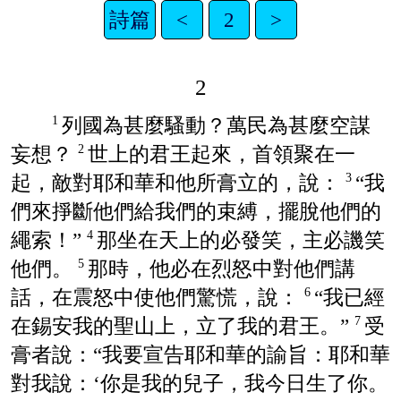
詩篇
<
2
>
2
列國為甚麼騷動？萬民為甚麼空謀
1
妄想？
世上的君王起來，首領聚在一
2
起，敵對耶和華和他所膏立的，說：
“我
3
們來掙斷他們給我們的束縛，擺脫他們的
繩索！”
那坐在天上的必發笑，主必譏笑
4
他們。
那時，他必在烈怒中對他們講
5
話，在震怒中使他們驚慌，說：
“我已經
6
在錫安我的聖山上，立了我的君王。”
受
7
膏者說：“我要宣告耶和華的諭旨：耶和華
對我說：‘你是我的兒子，我今日生了你。