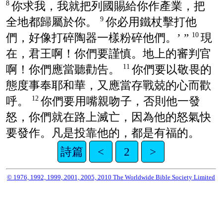
你求我，我就把列國賜給你作產業，把
8
全地都歸屬於你。
你必用鐵杖擊打他
9
們，好像打碎陶器一樣粉碎他們。’ ”
現
10
在，君王啊！你們要謹慎。地上的審判官
啊！你們應當聽勸告。
你們要以敬畏的
11
態度事奉耶和華，又應當存戰兢的心而歡
呼。
你們要用嘴親吻子，否則他一發
12
怒，你們就在路上滅亡，因為他的怒氣快
要發作。凡是投靠他的，都是有福的。
詩篇
<
2
>
© 1976, 1992, 1999, 2001, 2005, 2010 The Worldwide Bible Society Limited