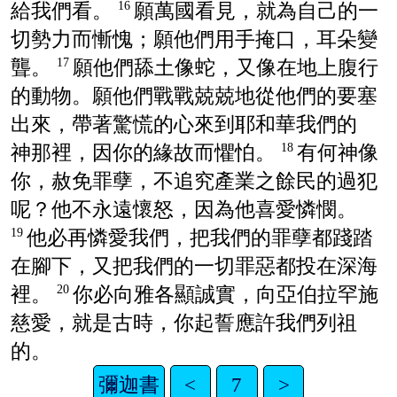
給我們看。
願萬國看見，就為自己的一
16
切勢力而慚愧；願他們用手掩口，耳朵變
聾。
願他們舔土像蛇，又像在地上腹行
17
的動物。願他們戰戰兢兢地從他們的要塞
出來，帶著驚慌的心來到耶和華我們的
神那裡，因你的緣故而懼怕。
有何神像
18
你，赦免罪孽，不追究產業之餘民的過犯
呢？他不永遠懷怒，因為他喜愛憐憫。
他必再憐愛我們，把我們的罪孽都踐踏
19
在腳下，又把我們的一切罪惡都投在深海
裡。
你必向雅各顯誠實，向亞伯拉罕施
20
慈愛，就是古時，你起誓應許我們列祖
的。
彌迦書
<
7
>