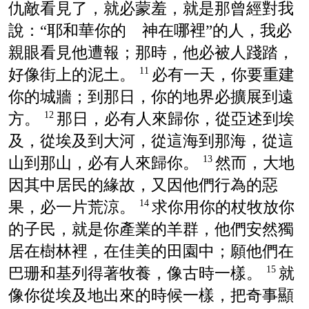
仇敵看見了，就必蒙羞，就是那曾經對我
說：“耶和華你的 神在哪裡”的人，我必
親眼看見他遭報；那時，他必被人踐踏，
好像街上的泥土。
必有一天，你要重建
11
你的城牆；到那日，你的地界必擴展到遠
方。
那日，必有人來歸你，從亞述到埃
12
及，從埃及到大河，從這海到那海，從這
山到那山，必有人來歸你。
然而，大地
13
因其中居民的緣故，又因他們行為的惡
果，必一片荒涼。
求你用你的杖牧放你
14
的子民，就是你產業的羊群，他們安然獨
居在樹林裡，在佳美的田園中；願他們在
巴珊和基列得著牧養，像古時一樣。
就
15
像你從埃及地出來的時候一樣，把奇事顯