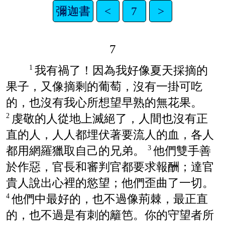
彌迦書
<
7
>
7
我有禍了！因為我好像夏天採摘的
1
果子，又像摘剩的葡萄，沒有一掛可吃
的，也沒有我心所想望早熟的無花果。
虔敬的人從地上滅絕了，人間也沒有正
2
直的人，人人都埋伏著要流人的血，各人
都用網羅獵取自己的兄弟。
他們雙手善
3
於作惡，官長和審判官都要求報酬；達官
貴人說出心裡的慾望；他們歪曲了一切。
他們中最好的，也不過像荊棘，最正直
4
的，也不過是有刺的籬笆。你的守望者所