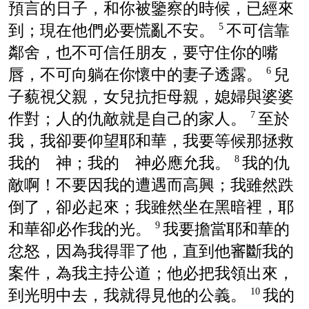
預言的日子，和你被鑒察的時候，已經來
到；現在他們必要慌亂不安。
不可信靠
5
鄰舍，也不可信任朋友，要守住你的嘴
唇，不可向躺在你懷中的妻子透露。
兒
6
子藐視父親，女兒抗拒母親，媳婦與婆婆
作對；人的仇敵就是自己的家人。
至於
7
我，我卻要仰望耶和華，我要等候那拯救
我的 神；我的 神必應允我。
我的仇
8
敵啊！不要因我的遭遇而高興；我雖然跌
倒了，卻必起來；我雖然坐在黑暗裡，耶
和華卻必作我的光。
我要擔當耶和華的
9
忿怒，因為我得罪了他，直到他審斷我的
案件，為我主持公道；他必把我領出來，
到光明中去，我就得見他的公義。
我的
10