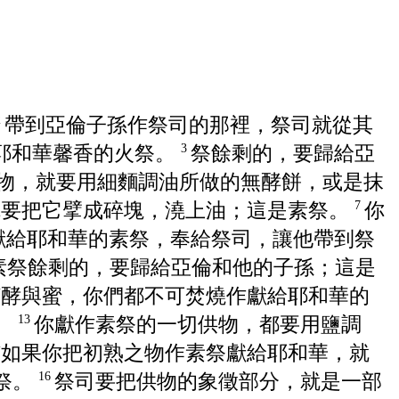
帶到亞倫子孫作祭司的那裡，祭司就從其
2
耶和華馨香的火祭。
祭餘剩的，要歸給亞
3
供物，就要用細麵調油所做的無酵餅，或是抹
你要把它擘成碎塊，澆上油；這是素祭。
你
7
獻給耶和華的素祭，奉給祭司，讓他帶到祭
素祭餘剩的，要歸給亞倫和他的子孫；這是
何酵與蜜，你們都不可焚燒作獻給耶和華的
。
你獻作素祭的一切供物，都要用鹽調
13
“如果你把初熟之物作素祭獻給耶和華，就
祭。
祭司要把供物的象徵部分，就是一部
16