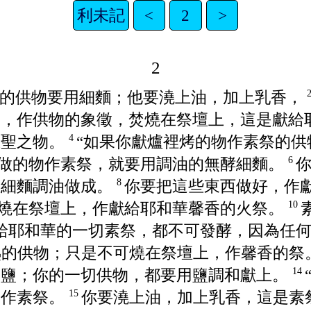
利未記
<
2
>
2
他的供物要用細麵；他要澆上油，加上乳香，
香，作供物的象徵，焚燒在祭壇上，這是獻給
至聖之物。
“如果你獻爐裡烤的物作素祭的
4
做的物作素祭，就要用調油的無酵細麵。
6
用細麵調油做成。
你要把這些東西做好，作
8
燒在祭壇上，作獻給耶和華馨香的火祭。
10
獻給耶和華的一切素祭，都不可發酵，因為任
熟的供物；只是不可燒在祭壇上，作馨香的祭
的鹽；你的一切供物，都要用鹽調和獻上。
14
，作素祭。
你要澆上油，加上乳香，這是素
15