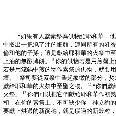
“如果有人獻素祭為供物給耶和華，
1
中取出一把澆了油的細麵，連同所有的乳
倫和他的子孫；這是獻給耶和華的火祭中
上油的無酵薄餅。
你的供物若是用煎盤上
5
若是用淺鍋中煎的物作素祭的供物，就要
壇。
祭司要從素祭中舉起象徵的部分，焚
9
獻給耶和華的火祭中至聖之物。
“你們
11
火祭。
你們可以把它們獻給耶和華作初
12
和；在你的素祭上，不可缺少你 神立約
要獻上烘過的新麥穗，就是碾過的新穀粒