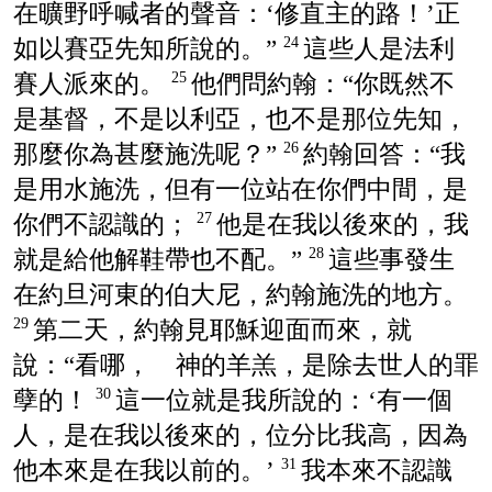
在曠野呼喊者的聲音：‘修直主的路！’正
如以賽亞先知所說的。”
這些人是法利
24
賽人派來的。
他們問約翰：“你既然不
25
是基督，不是以利亞，也不是那位先知，
那麼你為甚麼施洗呢？”
約翰回答：“我
26
是用水施洗，但有一位站在你們中間，是
你們不認識的；
他是在我以後來的，我
27
就是給他解鞋帶也不配。”
這些事發生
28
在約旦河東的伯大尼，約翰施洗的地方。
第二天，約翰見耶穌迎面而來，就
29
說：“看哪， 神的羊羔，是除去世人的罪
孽的！
這一位就是我所說的：‘有一個
30
人，是在我以後來的，位分比我高，因為
他本來是在我以前的。’
我本來不認識
31