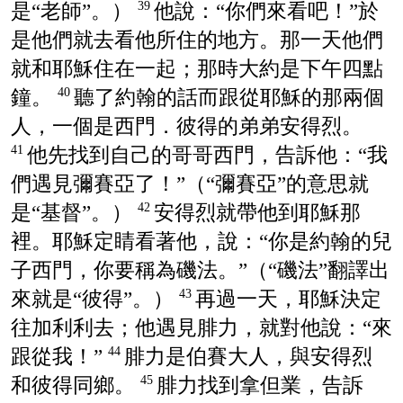
是“老師”。）
他說：“你們來看吧！”於
39
是他們就去看他所住的地方。那一天他們
就和耶穌住在一起；那時大約是下午四點
鐘。
聽了約翰的話而跟從耶穌的那兩個
40
人，一個是西門．彼得的弟弟安得烈。
他先找到自己的哥哥西門，告訴他：“我
41
們遇見彌賽亞了！”（“彌賽亞”的意思就
是“基督”。）
安得烈就帶他到耶穌那
42
裡。耶穌定睛看著他，說：“你是約翰的兒
子西門，你要稱為磯法。”（“磯法”翻譯出
來就是“彼得”。）
再過一天，耶穌決定
43
往加利利去；他遇見腓力，就對他說：“來
跟從我！”
腓力是伯賽大人，與安得烈
44
和彼得同鄉。
腓力找到拿但業，告訴
45