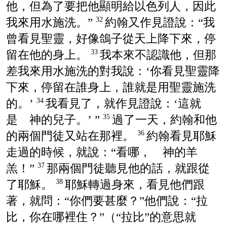
他，但為了要把他顯明給以色列人，因此
我來用水施洗。”
約翰又作見證說：“我
32
曾看見聖靈，好像鴿子從天上降下來，停
留在他的身上。
我本來不認識他，但那
33
差我來用水施洗的對我說：‘你看見聖靈降
下來，停留在誰身上，誰就是用聖靈施洗
的。’
我看見了，就作見證說：‘這就
34
是 神的兒子。’ ”
過了一天，約翰和他
35
的兩個門徒又站在那裡。
約翰看見耶穌
36
走過的時候，就說：“看哪， 神的羊
羔！”
那兩個門徒聽見他的話，就跟從
37
了耶穌。
耶穌轉過身來，看見他們跟
38
著，就問：“你們要甚麼？”他們說：“拉
比，你在哪裡住？”（“拉比”的意思就