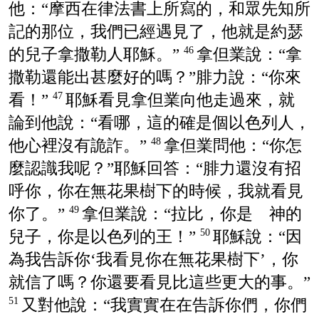
他：“摩西在律法書上所寫的，和眾先知所
記的那位，我們已經遇見了，他就是約瑟
的兒子拿撒勒人耶穌。”
拿但業說：“拿
46
撒勒還能出甚麼好的嗎？”腓力說：“你來
看！”
耶穌看見拿但業向他走過來，就
47
論到他說：“看哪，這的確是個以色列人，
他心裡沒有詭詐。”
拿但業問他：“你怎
48
麼認識我呢？”耶穌回答：“腓力還沒有招
呼你，你在無花果樹下的時候，我就看見
你了。”
拿但業說：“拉比，你是 神的
49
兒子，你是以色列的王！”
耶穌說：“因
50
為我告訴你‘我看見你在無花果樹下’，你
就信了嗎？你還要看見比這些更大的事。”
又對他說：“我實實在在告訴你們，你們
51