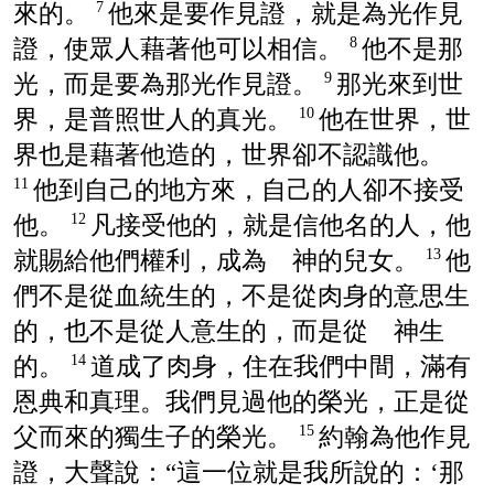
來的。
他來是要作見證，就是為光作見
7
證，使眾人藉著他可以相信。
他不是那
8
光，而是要為那光作見證。
那光來到世
9
界，是普照世人的真光。
他在世界，世
10
界也是藉著他造的，世界卻不認識他。
他到自己的地方來，自己的人卻不接受
11
他。
凡接受他的，就是信他名的人，他
12
就賜給他們權利，成為 神的兒女。
他
13
們不是從血統生的，不是從肉身的意思生
的，也不是從人意生的，而是從 神生
的。
道成了肉身，住在我們中間，滿有
14
恩典和真理。我們見過他的榮光，正是從
父而來的獨生子的榮光。
約翰為他作見
15
證，大聲說：“這一位就是我所說的：‘那