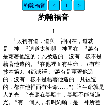
約翰福音
<
1
>
約翰福音
1
太初有道，道與 神同在，道就
1
是 神。
這道太初與 神同在。
萬有
2
3
是藉著他造的；凡被造的，沒有一樣不是
藉著他造的。
在他裡面有生命，（有些
4
抄本第3、4節或譯：“萬有是藉著他造
的，沒有一樣不是藉著他造的；凡被造
的，都在他裡面有生命……”）這生命就是
人的光。
光照在黑暗中，黑暗不能勝過
5
光。
有一個人，名叫約翰，是 神所差
6