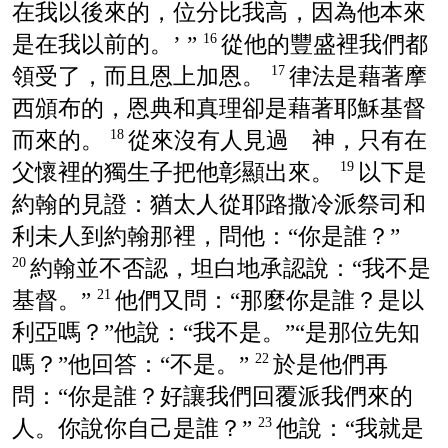
在我以後來的，位分比我高，因為他本來
是在我以前的。’ ”
從他的豐盛裡我們都
16
領受了，而且恩上加恩。
律法是藉著摩
17
西頒布的，恩典和真理卻是藉著耶穌基督
而來的。
從來沒有人見過 神，只有在
18
父懷裡的獨生子把他彰顯出來。
以下是
19
約翰的見證：猶太人從耶路撒冷派祭司和
利未人到約翰那裡，問他：“你是誰？”
約翰並不否認，坦白地承認說：“我不是
20
基督。”
他們又問：“那麼你是誰？是以
21
利亞嗎？”他說：“我不是。”“是那位先知
嗎？”他回答：“不是。”
於是他們再
22
問：“你是誰？好讓我們回覆派我們來的
人。你說你自己是誰？”
他說：“我就是
23