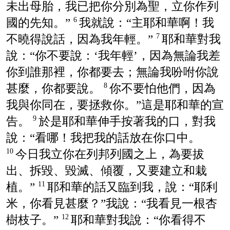
未出母胎，我已把你分別為聖，立你作列
國的先知。”
我就說：“主耶和華啊！我
6
不曉得說話，因為我年輕。”
耶和華對我
7
說：“你不要說：‘我年輕’，因為無論我差
你到誰那裡，你都要去；無論我吩咐你說
甚麼，你都要說。
你不要怕他們，因為
8
我與你同在，要拯救你。”這是耶和華的宣
告。
於是耶和華伸手按著我的口，對我
9
說：“看哪！我把我的話放在你口中。
今日我立你在列邦列國之上，為要拔
10
出、拆毀、毀滅、傾覆，又要建立和栽
植。”
耶和華的話又臨到我，說：“耶利
11
米，你看見甚麼？”我說：“我看見一根杏
樹枝子。”
耶和華對我說：“你看得不
12