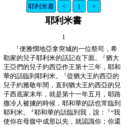
耶利米書
<
1
>
耶利米書
1
便雅憫地亞拿突城的一位祭司，希
1
勒家的兒子耶利米的話記在下面。
猶大
2
王亞們的兒子約西亞作王第十三年，耶和
華的話臨到耶利米。
從猶大王約西亞的
3
兒子約雅敬年間，直到猶大王約西亞的兒
子西底家末年，就是第十一年五月，耶路
撒冷人被擄的時候，耶和華的話也常臨到
耶利米。
耶和華的話臨到我，說：
“我
4
5
使你在母腹中成形以先，就認識你；你還