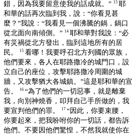
錯，因為我要留意使我的話成就。”
耶
13
和華的話再次臨到我，說：“你看見甚
麼？”我說：“我看見一個沸騰的鍋，鍋口
從北面向南傾側。”
耶和華對我說：“必
14
有災禍從北方發出，臨到這地所有的居
民。
看哪！我要呼召北方列國的眾族，
15
他們要來，各人在耶路撒冷的城門口，設
立自己的座位，攻擊耶路撒冷周圍的城
牆，又攻擊猶大各城鎮。”這是耶和華的宣
告。
“為了他們的一切惡事，就是離棄
16
我，向別神燒香，叩拜自己手所做的，我
要宣判他們的罪。
“因此，你要束腰，
17
你要起來，把我吩咐你的一切話，都告訴
他們。不要因他們驚惶，不然我就使你在