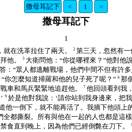
撒母耳記下
<
1
>
撒母耳記下
1
，就在洗革拉住了兩天。
第三天，忽然有一
2
叩拜他。
大衛問他：“你從哪裡來？”他對他
3
回答：“眾人都逃離戰場，他們中間不但有許
“你怎麼知道掃羅和他的兒子死了呢？”
那
6
有戰車和馬兵緊緊地追趕他。
他回頭看到我，
7
’
於是他對我說：‘請你站到我身邊來，把
9
道他一倒下，就不能再活了。我摘下他頭上
們全都撕裂。所有與他在一起的人也都是這
、禁食直到晚上，因為他們已經倒斃在刀下。