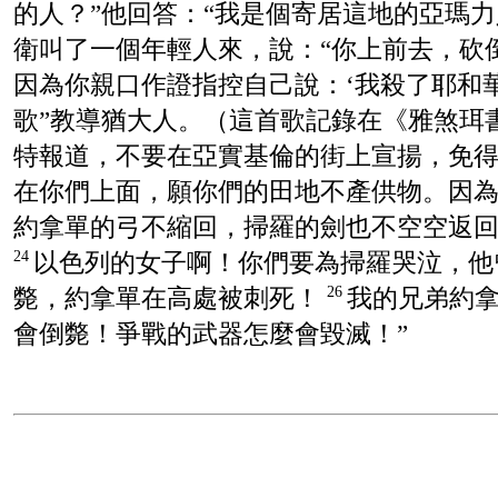
的人？”他回答：“我是個寄居這地的亞瑪力
衛叫了一個年輕人來，說：“你上前去，砍
因為你親口作證指控自己說：‘我殺了耶和華
歌”教導猶大人。（這首歌記錄在《雅煞珥
特報道，不要在亞實基倫的街上宣揚，免
在你們上面，願你們的田地不產供物。因
約拿單的弓不縮回，掃羅的劍也不空空返
以色列的女子啊！你們要為掃羅哭泣，他
24
斃，約拿單在高處被刺死！
我的兄弟約
26
會倒斃！爭戰的武器怎麼會毀滅！”