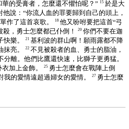
和華的受膏者，怎麼還不懼怕呢？”
於是大
15
對他說：“你流人血的罪要歸到自己的頭上，
拿單作了這首哀歌。
他又吩咐要把這首“弓
18
被殺，勇士怎麼都已仆倒！
你們不要在迦
20
子快樂。
基利波的群山啊！願雨露都不降
21
油抹亮。
不見被殺者的血、勇士的脂油，
22
不分離。他們比鷹還快速，比獅子更勇猛。
外衣加上金飾。
勇士怎麼會在戰陣上倒
25
對我的愛情遠超過婦女的愛情。
勇士怎麼
27