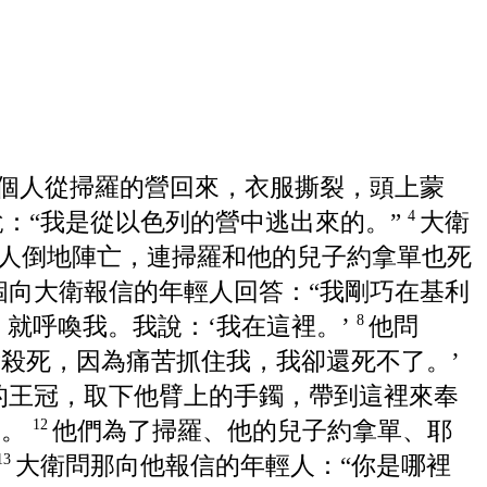
個人從掃羅的營回來，衣服撕裂，頭上蒙
說：“我是從以色列的營中逃出來的。”
大衛
4
多人倒地陣亡，連掃羅和他的兒子約拿單也死
個向大衛報信的年輕人回答：“我剛巧在基利
就呼喚我。我說：‘我在這裡。’
他問
8
我殺死，因為痛苦抓住我，我卻還死不了。’
的王冠，取下他臂上的手鐲，帶到這裡來奉
樣。
他們為了掃羅、他的兒子約拿單、耶
12
大衛問那向他報信的年輕人：“你是哪裡
13