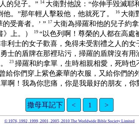
人的兒子。”
大衛對他說：“你伸手毀滅耶
14
倒他。”那年輕人擊殺他，他就死了。
大衛
16
的受膏者。’ ”
大衛為掃羅和他的兒子約
17
書》上。）
“以色列啊！尊榮的人都在高處
19
得非利士的女子歡喜，免得未受割禮之人的女
為勇士的盾牌在那裡玷污，掃羅的盾牌沒有用
回。
掃羅和約拿單，生時相親相愛，死時也
23
曾給你們穿上紫色豪華的衣服，又給你們的
拿單啊！我為你悲痛，你是我最好的朋友，你
撒母耳記下
<
1
>
© 1976, 1992, 1999, 2001, 2005, 2010 The Worldwide Bible Society Limited