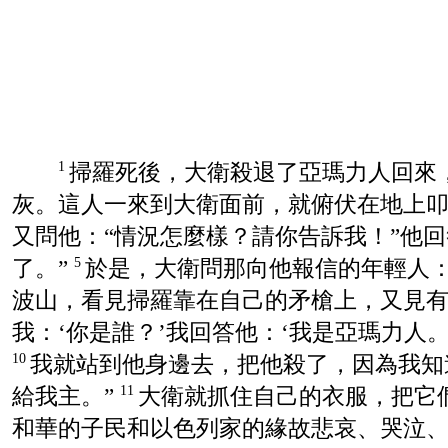
掃羅死後，大衛殺退了亞瑪力人回來
1
灰。這人一來到大衛面前，就俯伏在地上
又問他：“情況怎麼樣？請你告訴我！”他
了。”
於是，大衛問那向他報信的年輕人：
5
波山，看見掃羅靠在自己的矛槍上，又見
我：‘你是誰？’我回答他：‘我是亞瑪力人。
我就站到他身邊去，把他殺了，因為我知
10
給我主。”
大衛就抓住自己的衣服，把它
11
和華的子民和以色列家的緣故悲哀、哭泣