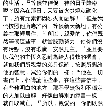
的生活，
等候並催促 神的日子降臨
12
呢？因為在那日，天要被火焚燒就融化
了，所有元素都因烈火而融解！
但是我
13
們按照他所應許的，等候新天新地，有公
義在那裡居住。
所以，親愛的，你們既
14
然等候這些事，就當殷勤努力，使你們沒
有污點，沒有瑕疵，安然見主。
並且要
15
以我們的主恆久忍耐為給人得救的機會，
就如我們所親愛的弟兄保羅，按照所賜給
他的智慧，寫給你們的一樣；
他在一切
16
書信上，都講論這些事。在這些書信中，
有些難明白的地方，那不學無術和不穩定
的人加以曲解，好像曲解別的經書一樣，
就自取滅亡。
所以，親愛的，你們既然
17