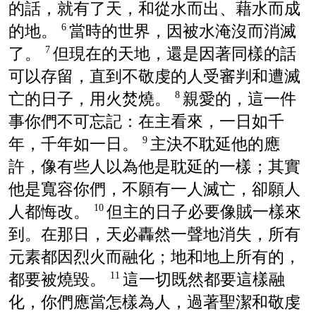
的話，就有了天，和從水而出、藉水而成
的地。
當時的世界，因被水淹沒而消滅
6
了。
但現在的天地，還是因著同樣的話
7
可以存留，直到不敬虔的人受審判和遭滅
亡的日子，用火焚燒。
親愛的，這一件
8
事你們不可忘記：在主看來，一日如千
年，千年如一日。
主決不耽延他的應
9
許，像有些人以為他是耽延的一樣；其實
他是寬容你們，不願有一人滅亡，卻願人
人都悔改。
但主的日子必要像賊一樣來
10
到。在那日，天必轟然一聲地消失，所有
元素都因烈火而融化；地和地上所有的，
都要被燒毀。
這一切既然都要這樣融
11
化，你們應當怎樣為人，過著聖潔和敬虔