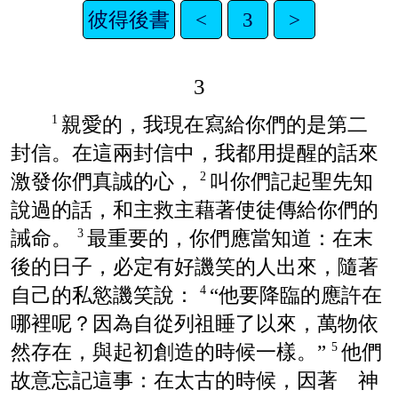
彼得後書
<
3
>
3
親愛的，我現在寫給你們的是第二
1
封信。在這兩封信中，我都用提醒的話來
激發你們真誠的心，
叫你們記起聖先知
2
說過的話，和主救主藉著使徒傳給你們的
誡命。
最重要的，你們應當知道：在末
3
後的日子，必定有好譏笑的人出來，隨著
自己的私慾譏笑說：
“他要降臨的應許在
4
哪裡呢？因為自從列祖睡了以來，萬物依
然存在，與起初創造的時候一樣。”
他們
5
故意忘記這事：在太古的時候，因著 神