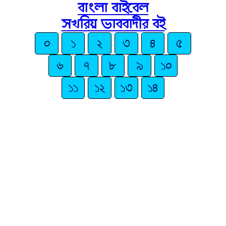
বাংলা বাইবেল
সখরিয় ভাববাদীর বই
০
১
২
৩
৪
৫
৬
৭
৮
৯
১০
১১
১২
১৩
১৪