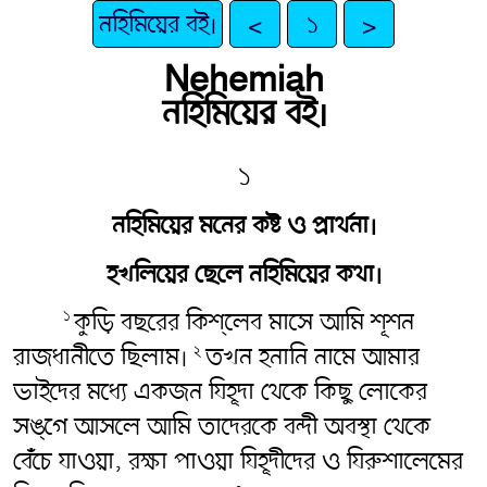
নহিমিয়ের বই।
<
১
>
Nehemiah
নহিমিয়ের বই।
১
নহিমিয়ের মনের কষ্ট ও প্রার্থনা।
হখলিয়ের ছেলে নহিমিয়ের কথা।
কুড়ি বছরের কিশ্‌লেব মাসে আমি শূশন
১
রাজধানীতে ছিলাম।
তখন হনানি নামে আমার
২
ভাইদের মধ্যে একজন যিহূদা থেকে কিছু লোকের
সঙ্গে আসলে আমি তাদেরকে বন্দী অবস্থা থেকে
বেঁচে যাওয়া, রক্ষা পাওয়া যিহূদীদের ও যিরুশালেমের