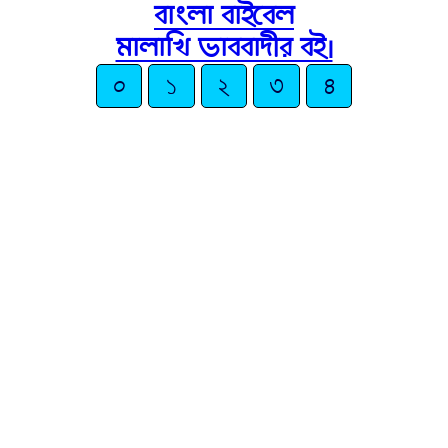
বাংলা বাইবেল
মালাখি ভাববাদীর বই।
০
১
২
৩
৪