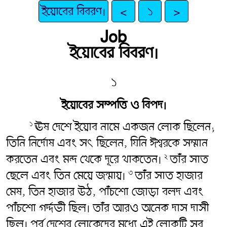
ইয়োবের বিবরণ।
<
১
>
Job
ইয়োবের বিবরণ।
১
ইয়োবের সম্পত্তি ও বিপদ।
ঊষ দেশে ইয়োব নামে একজন লোক ছিলেন;
১
তিনি নির্দোষ এবং সৎ ছিলেন, যিনি ঈশ্বরকে সম্মান
করতেন এবং মন্দ থেকে দূরে থাকতেন।
তাঁর সাত
২
ছেলে এবং তিন মেয়ে জন্মায়।
তাঁর সাত হাজার
৩
মেষ, তিন হাজার উঠ, পাঁচশো জোড়া বলদ এবং
পাঁচশো গর্দ্দভী ছিল। তাঁর আরও অনেক দাস দাসী
ছিল। পূর্ব দেশের লোকেদের মধ্যে এই লোকটি সব