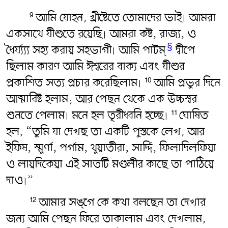
আমি যোহন, খ্রীষ্টেতে তোমাদের ভাই৷ আমরা
9
একসাথে যীশুতে রয়েছি৷ আমরা কষ্ট, রাজ্য, ও
§
ধৈর্য্য্য্য সহ্য করায় সহভাগী৷ আমি পাটম্
দ্বীপে
ছিলাম কারণ আমি ঈশ্বরের বাক্য এবং যীশুর
প্রকাশিত সত্য প্রচার করেছিলাম৷
আমি প্রভুর দিনে
10
আত্মাবিষ্ট হলাম; আর পেছন থেকে এক উচ্চস্বর
শুনতে পেলাম৷ মনে হল তূরীধ্বনি হচ্ছে৷
ঘোষিত
11
হল, “তুমি যা দেখছ তা একটি পুস্তকে লেখ, আর
ইফিষ, স্মুর্ণা, পর্গাম, থুয়াতীরা, সার্দ্দি, ফিলাদিলফিয়া
ও লায়দিকেয়া এই সাতটি মণ্ডলীর কাছে তা পাঠিয়ে
দাও৷”
আমার সঙ্গে কে কথা বলছেন তা দেখার
12
জন্য আমি পেছন ফিরে তাকালাম এবং দেখলাম,