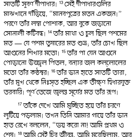
সাতটি সুবর্ণ দীপাধার৷
সেই দীপাধারগুলির
13
মাঝখানে দাঁড়িয়ে, “মানবপুত্রের মতন একজন৷”
পরণে তাঁর লম্বা পোশাক, আর বুকে জড়ানো
সোনালী কটিবন্ধ৷
তাঁর মাথা ও চুল ছিল পশমের
14
মত — যে পশম তুষারের মত শুভ্র; তাঁর চোখ ছিল
আগুনের শিখার মতো৷
তাঁর পা যেন আগুনে
15
পোড়ানো উজ্জ্বল পিতল, বন্যার জল কল্লোলের
মতো তাঁর কন্ঠস্বর৷
তাঁর ডান হাতে সাতটি তারা,
16
তাঁর মুখ থেকে নিঃসৃত হচ্ছিল এক তীক্ষ্ণ দ্বিধারযুক্ত
তরবারি৷ পূর্ণ তেজে জ্বলন্ত সূর্যের মত তাঁর রূপ৷
তাঁকে দেখে আমি মুর্চ্ছিত হয়ে তাঁর চরণে
17
লুটিয়ে পড়লাম৷ তখন তিনি আমার গায়ে তাঁর ডান
হাত রেখে বললেন, “ভয় করো না! আমি প্রথম ও
শেষ৷
আমি সেই চির জীবন্ত, আমি মরেছিলাম, আর
18