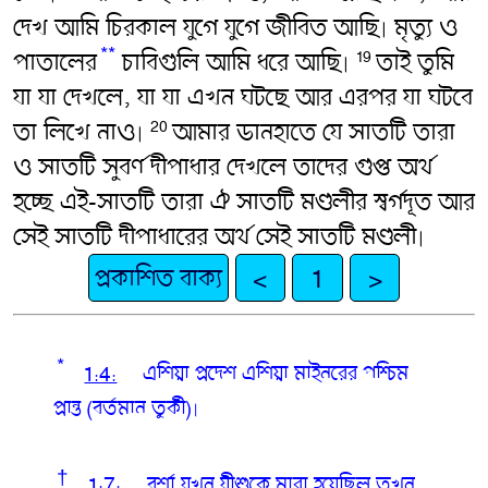
দেখ আমি চিরকাল যুগে যুগে জীবিত আছি৷ মৃত্যু ও
**
পাতালের
চাবিগুলি আমি ধরে আছি৷
তাই তুমি
19
যা যা দেখলে, যা যা এখন ঘটছে আর এরপর যা ঘটবে
তা লিখে নাও৷
আমার ডানহাতে যে সাতটি তারা
20
ও সাতটি সুবর্ণ দীপাধার দেখলে তাদের গুপ্ত অর্থ
হচ্ছে এই-সাতটি তারা ঐ সাতটি মণ্ডলীর স্বর্গদূত আর
সেই সাতটি দীপাধারের অর্থ সেই সাতটি মণ্ডলী৷
প্রকাশিত বাক্য
<
1
>
*
1:4:
এশিয়া প্রদেশ
এশিয়া মাইনরের পশ্চিম
প্রান্ত (বর্তমান তুর্কী)৷
†
1:7:
বর্শা
যখন যীশুকে মারা হয়েছিল তখন