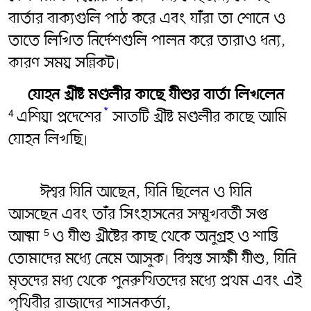
বার্তার বাক্যগুলি পাঠ করে এবং যাঁরা তা শোনে ও
তাতে লিখিত নির্দেশগুলি পালন করে তারাও ধন্য,
কারণ সময় সন্নিকট৷
যোহন খ্রীষ্ট মণ্ডলীর কাছে যীশুর বার্তা লিখলেন
*
এশিয়া প্রদেশের
সাতটি খ্রীষ্ট মণ্ডলীর কাছে আমি
4
যোহন লিখছি৷
ঈশ্বর যিনি আছেন, যিনি ছিলেন ও যিনি
আসছেন এবং তাঁর সিংহাসনের সম্মুখবর্তী সপ্ত
আত্মা
ও যীশু খ্রীষ্টের কাছ থেকে অনুগ্রহ ও শান্তি
5
তোমাদের মধ্যে নেমে আসুক৷ বিশ্বস্ত সাক্ষী যীশু, যিনি
মৃতদের মধ্য থেকে পুনরুত্থিতদের মধ্যে প্রথম এবং এই
পৃথিবীর রাজাদের শাসনকর্তা,