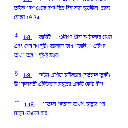
তাঁকে পাশ থেকে বর্শা দিয়ে বিদ্ধ করা হয়েছিল৷ দ্রষ্টব্য
যোহন 19:34
‡
1:8:
আমিই … ওমিগা
গ্রীক বর্ণমালার প্রথম
এবং শেষ বর্ণ দুটি৷ আল্ফা অর্থ “আদি,” ওমিগা
অর্থ “অন্ত৷” দুই-ই ঈশ্বর৷
§
1:9:
পাটম্
এশিয়া মাইনরের (বর্তমান তুর্কী)
উপকূলবর্তী এইজিয়ান সমুদ্রের একটি ছোট দ্বীপ৷
**
1:18:
পাতাল
পাতাল অর্থাৎ‌ মৃত্যুর পর
মানুষ যেখানে যায়৷