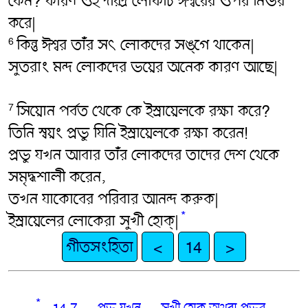
কেন? কারণ ওই দরিদ্র লোকটি ঈশ্বরের ওপর নির্ভর
করে|
কিন্তু ঈশ্বর তাঁর সৎ‌ লোকদের সঙ্গে থাকেন|
6
সুতরাং মন্দ লোকদের ভয়ের অনেক কারণ আছে|
সিয়োন পর্বত থেকে কে ইস্রায়েলকে রক্ষা করে?
7
তিনি স্বয়ং প্রভু যিনি ইস্রায়েলকে রক্ষা করেন!
প্রভু যখন আবার তাঁর লোকদের তাদের দেশ থেকে
সমৃদ্ধশালী করেন,
তখন যাকোবের পরিবার আনন্দ করুক|
*
ইস্রায়েলের লোকেরা সুখী হোক্|
গীতসংহিতা
<
14
>
*
14:7:
প্রভু যখন … সুখী হোক্
অথবা প্রভুর