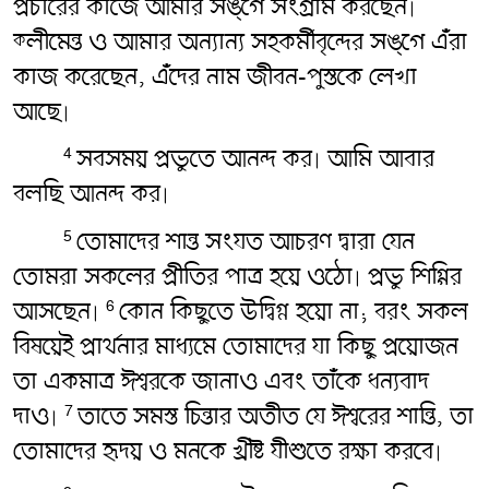
প্রচারের কাজে আমার সঙ্গে সংগ্রাম করছেন৷
ক্লীমেন্ত ও আমার অন্যান্য সহকর্মীবৃন্দের সঙ্গে এঁরা
কাজ করেছেন, এঁদের নাম জীবন-পুস্তকে লেখা
আছে৷
সবসময় প্রভুতে আনন্দ কর৷ আমি আবার
4
বলছি আনন্দ কর৷
তোমাদের শান্ত সংযত আচরণ দ্বারা যেন
5
তোমরা সকলের প্রীতির পাত্র হয়ে ওঠো৷ প্রভু শিগ্গির
আসছেন৷
কোন কিছুতে উদ্বিগ্ন হয়ো না; বরং সকল
6
বিষয়েই প্রার্থনার মাধ্যমে তোমাদের যা কিছু প্রয়োজন
তা একমাত্র ঈশ্বরকে জানাও এবং তাঁকে ধন্যবাদ
দাও৷
তাতে সমস্ত চিন্তার অতীত যে ঈশ্বরের শান্তি, তা
7
তোমাদের হৃদয় ও মনকে খ্রীষ্ট যীশুতে রক্ষা করবে৷