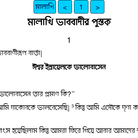
মালাখি
<
1
>
মালাখি ভাববাদীর পুস্তক
1
াববাণীরূপ বার্তা|
ঈশ্বর ইস্রায়েলকে ভালোবাসেন
 ভালোবাসেন তার প্রমাণ কি?”
ু আমি যাকোবকে ভালবেসেছি|
কিন্তু আমি এষৌকে ঘৃণা
3
ংস হয়েছিলাম কিন্তু আমরা ফিরে গিয়ে আবার আমাদের