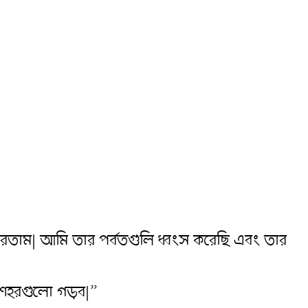
 করতাম| আমি তার পর্বতগুলি ধ্বংস করেছি এবং তার
 শহরগুলো গড়ব|”