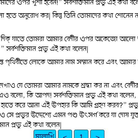
াদের ওপর খুশী হবেন!” সর্বশক্তিমান প্রভু এই কথা বল
হতে অনুরোধ কর| কিন্তু তিনি তোমাদের কথা শোনেন না|
রে দিক্ যাতে তোমরা আমার বেদীর ওপর অকেজো আলো জ্ব
সর্বশক্তিমান প্রভু এই কথা বলেন|
স্ত পৃথিবীতে লোকে আমার নাম সম্মান করে এবং আমার জন
বলে দেখাও যে তোমরা আমার নামকে শ্রদ্ধা কর না এবং ব
ও বলো, কি আপদ! সর্বশক্তিমান প্রভু এই কথা বলেন,
দের হাতে করে আনা এই উপহার কি আমি গ্রহণ করব?” প্র
েও সে প্রভুর উদ্দেশ্যে এমন পশু উৎসর্গ করে যা দোষ 
ান প্রভু এই কথা বলেন|
মালাখি
<
1
>