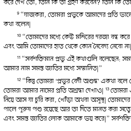
করে দেখ তো, তিনি কি তা গ্রহণ করবেন? তিনি কি তোম
“যাজকরা, তোমরা প্রভুকে আমাদের প্রতি ভালো 
9
কথা বলেন|
“তোমাদের মধ্যে কেউ মন্দিরের দরজা বন্ধ ক
10
এবং আমি তোমাদের হাত থেকে কোন নৈবেদ্য নেবো না|” 
“সর্বশক্তিমান প্রভু এই কথাগুলি বলেছেন: সম
11
আমার নাম সমস্ত জাতির মধ্যে সম্মানিত|”
“কিন্তু তোমরা ‘প্রভুর বেদী অশুদ্ধ’ একথা 
12
তোমরা আমার নামের প্রতি অশ্রদ্ধা দেখাও|
তোমরা এ
13
নিয়ে আস যা চুরি করা, খোঁড়া অথবা অসুস্থ| তোমা
পালে পুরুষ পশু রয়েছে আর তা দিতে মানত করা সত্ত্ব
এবং সমস্ত জাতির লোক আমাকে ভয় করে|” সর্বশক্তিম