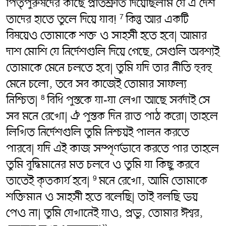
পিতৃপুরুষদের কাছে প্রতিশ্রুতি দিয়েছিলাম যে এ দেশ
তাদের হাতে তুলে দিয়ে যাব!
কিন্তু আর একটি
7
বিষয়েও তোমাকে শক্ত ও সাহসী হতে হবে| আমার
দাশ মোশি যে নির্দেশগুলি দিয়ে গেছে, সেগুলি অবশ্যই
তোমাকে মেনে চলতে হবে| তুমি যদি তার নীতি হুবহু
মেনে চলো, তবে সব কাজেই তোমার সাফল্য
নিশ্চিত|
বিধি পুস্তকে যা-যা লেখা আছে সর্বদাই সে
8
সব মনে রেখো| ঐ পুস্তক দিন রাত পাঠ করো| তাহলে
লিখিত নির্দেশগুলি তুমি নিশ্চয়ই পালন করতে
পারবে| যদি এই কাজ সম্পূর্ণভাবে করতে পার তাহলে
তুমি বুদ্ধিমানের মত চলবে ও তুমি যা কিছু করবে
তাতেই কৃতকার্য হবে|
মনে রেখো, আমি তোমাকে
9
শক্তিমান ও সাহসী হতে বলেছি| তাই বলছি ভয়
পেও না| তুমি যেখানেই যাও, প্রভু, তোমার ঈশ্বর,