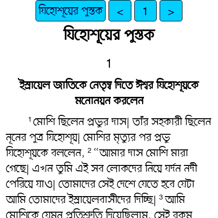
যিহোশূয়ের পুস্তক
<
1
>
যিহোশূয়ের পুস্তক
1
ইস্রায়েল জাতিকে নেতৃত্ব দিতে ঈশ্বর যিহোশূয়কে
মনোনয়ন করলেন
মোশি ছিলেন প্রভুর দাস| তাঁর সহকারী ছিলেন
1
নূনের পুত্র যিহোশূয়| মোশির মৃত্যুর পর প্রভু
যিহোশূয়কে বললেন,
“আমার দাস মোশি মারা
2
গেছে| এখন তুমি এই সব লোকদের নিয়ে যর্দন নদী
পেরিয়ে যাও| তোমাদের সেই দেশে যেতে হবে যেটা
আমি তোমাদের ইস্রায়েলবাসীদের দিচ্ছি|
আমি
3
মোশিকে যেমন প্রতিশ্রুতি দিয়েছিলাম, সেই রকম