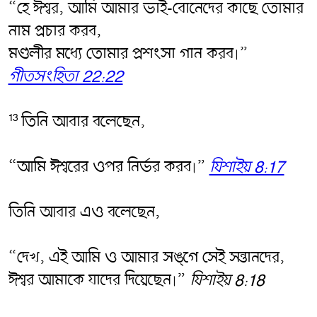
“হে ঈশ্বর, আমি আমার ভাই-বোনেদের কাছে তোমার
নাম প্রচার করব,
মণ্ডলীর মধ্যে তোমার প্রশংসা গান করব৷”
গীতসংহিতা 22:22
তিনি আবার বলেছেন,
13
“আমি ঈশ্বরের ওপর নির্ভর করব৷”
যিশাইয় 8:17
তিনি আবার এও বলেছেন,
“দেখ, এই আমি ও আমার সঙ্গে সেই সন্তানদের,
ঈশ্বর আমাকে যাদের দিয়েছেন৷”
যিশাইয় 8:18