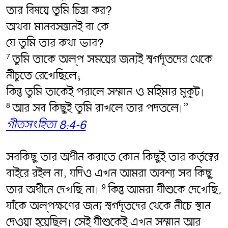
তার বিষয়ে তুমি চিন্তা কর?
অথবা মানবসন্তানই বা কে
যে তুমি তার কথা ভাব?
তুমি তাকে অল্প সময়ের জন্যই স্বর্গদূতদের থেকে
7
নীচুতে রেখেছিলে;
কিন্তু তুমি তাকেই পরালে সম্মান ও মহিমার মুকুট৷
আর সব কিছুই তুমি রাখলে তার পদতলে৷”
8
গীতসংহিতা 8:4-6
সবকিছু তার অধীন করাতে কোন কিছুই তার কর্তৃত্বের
বাইরে রইল না, যদিও এখন আমরা অবশ্য সব কিছু
তার অধীনে দেখছি না৷
কিন্তু আমরা যীশুকে দেখেছি,
9
যাঁকে অল্পক্ষণের জন্য স্বর্গদূতদের থেকে নীচে স্থান
দেওয়া হয়েছিল৷ সেই যীশুকেই এখন সম্মান আর