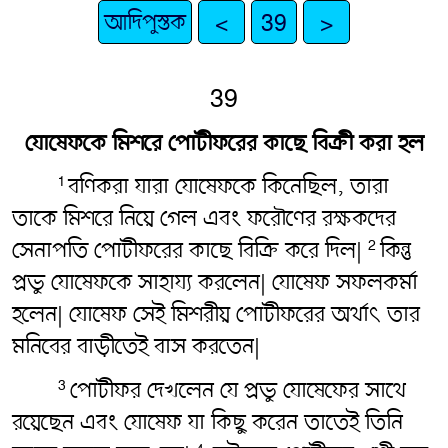
আদিপুস্তক
<
39
>
39
যোষেফকে মিশরে পোটীফরের কাছে বিক্রী করা হল
বণিকরা যারা যোষেফকে কিনেছিল, তারা
1
তাকে মিশরে নিয়ে গেল এবং ফরৌণের রক্ষকদের
সেনাপতি পোটীফরের কাছে বিক্রি করে দিল|
কিন্তু
2
প্রভু যোষেফকে সাহায্য করলেন| যোষেফ সফলকর্মা
হলেন| যোষেফ সেই মিশরীয় পোটীফরের অর্থাৎ‌ তার
মনিবের বাড়ীতেই বাস করতেন|
পোটীফর দেখলেন যে প্রভু যোষেফের সাথে
3
রয়েছেন এবং যোষেফ যা কিছু করেন তাতেই তিনি