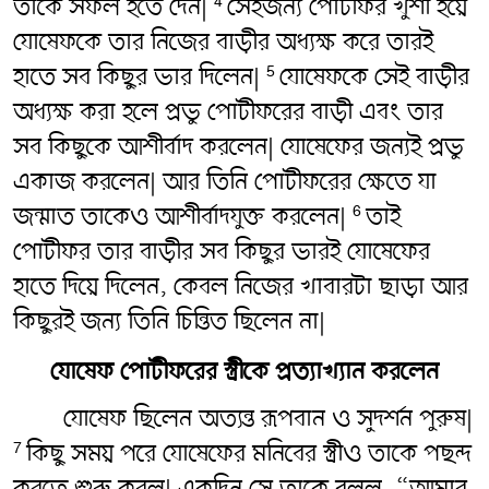
তাকে সফল হতে দেন|
সেইজন্য পোটীফর খুশী হয়ে
4
যোষেফকে তার নিজের বাড়ীর অধ্যক্ষ করে তারই
হাতে সব কিছুর ভার দিলেন|
যোষেফকে সেই বাড়ীর
5
অধ্যক্ষ করা হলে প্রভু পোটীফরের বাড়ী এবং তার
সব কিছুকে আশীর্বাদ করলেন| যোষেফের জন্যই প্রভু
একাজ করলেন| আর তিনি পোটীফরের ক্ষেতে যা
জন্মাত তাকেও আশীর্বাদযুক্ত করলেন|
তাই
6
পোটীফর তার বাড়ীর সব কিছুর ভারই যোষেফের
হাতে দিয়ে দিলেন, কেবল নিজের খাবারটা ছাড়া আর
কিছুরই জন্য তিনি চিন্তিত ছিলেন না|
যোষেফ পোটীফরের স্ত্রীকে প্রত্যাখ্যান করলেন
যোষেফ ছিলেন অত্যন্ত রূপবান ও সুদর্শন পুরুষ|
কিছু সময় পরে যোষেফের মনিবের স্ত্রীও তাকে পছন্দ
7
করতে শুরু করল| একদিন সে তাকে বলল, “আমার