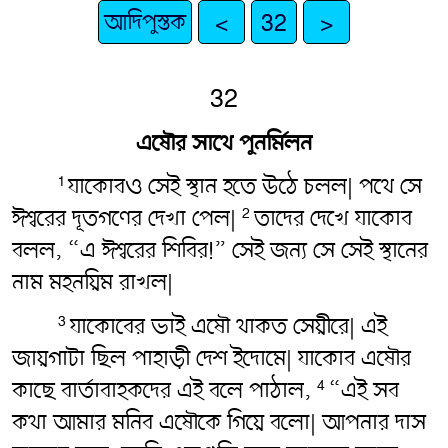
আদিপুস্তক
<
32
>
32
এষৌর সাথে পুনর্মিলন
যাকোবও সেই স্থান হতে উঠে চলল| পথে সে
1
ঈশ্বরের দূতগণের দেখা পেল|
তাদের দেখে যাকোব
2
বলল, “এ ঈশ্বরের শিবির!” সেই জন্য সে সেই স্থানের
নাম মহনয়িম রাখল|
যাকোবের ভাই এষৌ থাকত সেয়ীরে| এই
3
জায়গাটা ছিল পাহাড়ী দেশ ইদোমে| যাকোব এষৌর
কাছে বার্তাবাহকদের এই বলে পাঠাল,
“এই সব
4
কথা আমার মনিব এষৌকে গিয়ে বলো| আপনার দাস