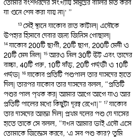
তোমার বংশধরদের সংখ্যায় সমুদ্রের বালির মত করব
যা গুনে শেষ করা যায় না|’ ”
সেই স্থানে যাকোব রাত কাটাল| এষৌকে
13
উপহার হিসাবে দেবার জন্য জিনিস গোছাল|
যাকোব 200টি ছাগী, 20টি ছাগ, 200টি মেষী ও
14
20টি মেষ নিল|
আরও নিল 30টি উট এবং তাদের
15
বাচ্চা, 40টি গরু, 10টি ষাঁড়, 20টি গর্দ্দভী ও 10টি
গর্দ্দভ|
যাকোব প্রতিটি পশুপাল তার দাসদের হাতে
16
দিল| তারপর যাকোব তার দাসদের বলল, “প্রতিটি
পশুর পাল পৃথক কর| আমার আগে আগে যাও আর
প্রতিটি পালের মধ্যে কিছুটা দূরত্ব রেখো|”
যাকোব
17
তার দাসদের আজ্ঞা দিল| প্রথম দলের পশু যে দাসের
হাতে তাকে সে বলল, “যখন আমার ভাই এষৌ এসে
তোমাকে জিজ্ঞেস করবে, ‘এ সব পশু কার? তুমি