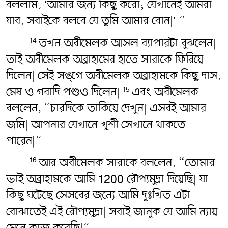
বললাম, ‘আমার জন্য কিছু করো; যেখানেই আমরা
যাব, সবাইকে বলবে যে তুমি আমার বোন|’ ”
তখন অবীমেলক আসল ব্যাপারটা বুঝলেন|
14
তাই অবীমেলক অব্রাহামের হাতে সারাকে ফিরিয়ে
দিলেন| সেই সঙ্গে অবীমেলক অব্রাহামকে কিছু দাস,
মেষ ও গবাদি পশুও দিলেন|
এবং অবীমেলক
15
বললেন, “চারদিকে তাকিয়ে দেখুন| এসবই আমার
জমি| আপনার যেখানে খুশী সেখানে থাকতে
পারেন|”
আর অবীমেলক সারাকে বললেন, “তোমার
16
ভাই অব্রাহামকে আমি 1200 রৌপ্যমুদ্রা দিয়েছি| যা
কিছু ঘটেছে সেসবের জন্যে আমি দুঃখিত এটা
বোঝাতেই এই রৌপ্যমুদ্রা| সবাই জানুক যে আমি ন্যায়
মেনে কাজ করেছি|”