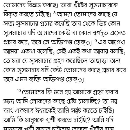
তোমাদের বিভ্রান্ত করছে৷ তারা খ্রীষ্টের সুসমাচারকে
বিকৃত করতে চাইছে৷
আমরা তোমাদের কাছে যে
8
সত্য সুসমাচার প্রচার করেছি তার থেকে ভিন্ন কোন
সুসমাচার যদি আমাদের কেউ বা কোন স্বর্গদূত এসেও
প্রচার করে, তবে সে অভিশপ্ত হোক্্৷
এর আগেও
9
আমরা একথা বলেছি; সেই একই কথা আবার বলছি;
তোমরা যে সুসমাচার গ্রহণ করেছিলে তাছাড়া অন্য
কোন সুসমাচার যদি কেউ তোমাদের কাছে প্রচার করে
তবে এমন ব্যক্তি অভিশপ্ত হোক্্৷
তোমাদের কি মনে হয় আমাকে গ্রহণ করার
10
জন্য আমি লোকদের কাছে চেষ্টা চালাচ্ছি? তা নয়
বরং একমাত্র ঈশ্বরকেই আমি সন্তুষ্ট করতে চাইছি৷
আমি কি মানুষকে খুশী করতে চাইছি? আমি যদি
মানুষকে খুশী করতে চাইতাম তাহলে খ্রীষ্টের দাস