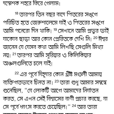
দম্মেশক শহরে ফিরে গেলাম৷
তারপর তিন বছর বাদে পিতরের সঙ্গে
18
পরিচিত হতে জেরুশালেমে যাই ও পিতরের সঙ্গে
আমি পনেরো দিন থাকি৷
সেখানে আমি প্রভুর ভাই
19
যাকোব ছাড়া আর কোন প্রেরিতকে দেখি নি৷
ঈশ্বর
20
জানেন যে যেসব কথা আমি লিখছি সেগুলি মিথ্যা
নয়৷
তারপর আমি সুরিয়ার ও কিলিকিয়ার
21
অঞ্চলগুলিতে চলে যাই৷
এর পূর্বে যিহূদার কোন খ্রীষ্ট মণ্ডলী আমায়
22
ব্যক্তিগতভাবে চিনত না৷
তারা শুধু আমার সম্বন্ধে
23
শুনেছিল, “যে লোকটি আগে আমাদের নির্যাতন
করত, সে এখন সেই বিশ্বাসের বাণী প্রচার করছে, যা
সে পূর্বে ধ্বংস করতে চেয়েছিল৷”
আর তারা
24