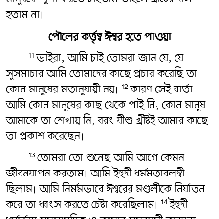
হতাম না৷
পৌলের কর্ত্তৃত্ব ঈশ্বর হতে পাওয়া
ভাইরা, আমি চাই তোমরা জান যে, যে
11
সুসমাচার আমি তোমাদের কাছে প্রচার করেছি তা
কোন মানুষের মতানুযায়ী নয়৷
কারণ সেই বার্তা
12
আমি কোন মানুষের কাছ থেকে পাই নি; কোন মানুষ
আমাকে তা শেখায় নি, বরং যীশু খ্রীষ্টই আমার কাছে
তা প্রকাশ করেছেন৷
তোমরা তো শুনেছ আমি আগে কেমন
13
জীবনযাপন করতাম৷ আমি ইহুদী ধর্মমতাবলম্বী
ছিলাম৷ আমি নির্মমভাবে ঈশ্বরের মণ্ডলীকে নির্যাতন
করে তা ধ্বংস করতে চেষ্টা করেছিলাম৷
ইহুদী
14