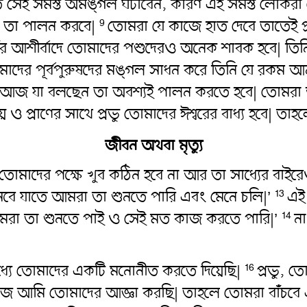
রতি সেই সমস্ত অমঙ্গল ঘটাবেন, কারণ এই সমস্ত লোকরা 
ছি তা পালন করবে|
তোমরা যে কাজে হাত দেবে তাতেই প্র
9
| তাঁর আশীর্বাদে তোমাদের পশুদেরও অনেক শাবক হবে| ত
াদের পূর্বপুরুষদের মঙ্গল সাধন করে তিনি যে রকম আ
ঈশ্বর, আজ যা বলছেন তা অবশ্যই পালন করতে হবে| তোম
 প্রাণের সাথে প্রভু তোমাদের ঈশ্বরের বাধ্য হবে| তাহ
জীবন অথবা মৃত্যু
োমাদের পক্ষে খুব কঠিন হবে না আর তা সাধ্যের বাইর
ে আসবে যাতে আমরা তা শুনতে পারি এবং মেনে চলি|’
এই 
13
 আমরা তা শুনতে পাই ও সেই মত কাজ করতে পারি|’
না
14
্যে তোমাদের একটি মনোনীত করতে দিয়েছি|
প্রভু, 
16
আজ আমি তোমাদের আজ্ঞা করছি| তাহলে তোমরা বাঁচবে 