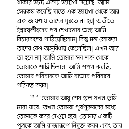
থাকার জন্য একটি জায়গা দিয়েছি| আমি
সেরকম করেছি যাতে এক জায়গা থেকে আর
এক জায়গায় তাদের ঘুরতে না হয়| অতীতে
ইস্রায়েলীয়দের পথ দেখানোর জন্য আমি
বিচারকদের পাঠিয়েছিলাম| কিন্তু মন্দ লোকরা
তাদের বেশ অসুবিধায় ফেলেছিল| এখন আর
তা হবে না| আমি তোমার সব শত্রু থেকে
তোমাকে শান্তি দিলাম| আমি শপথ করছি,
তোমার পরিবারকে আমি রাজার পরিবারে
পরিণত করব|
“ ‘তোমার আয়ু শেষ হলে যখন তুমি
12
মারা যাবে, তখন তোমরা পূর্বপুরুষদের মধ্যে
তোমাকে কবর দেওয়া হবে| তোমার একটি
পুত্রকে আমি রাজারূপে নিযুক্ত করব এবং তার