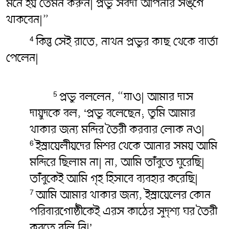
মনে হয় তেমন করুন| প্রভু সর্বদা আপনার সঙ্গে
থাকবেন|”
কিন্তু সেই রাতে, নাথন প্রভুর কাছ থেকে বার্তা
4
পেলেন|
প্রভু বললেন, “যাও| আমার দাস
5
দায়ুদকে বল, ‘প্রভু বলেছেন; তুমি আমার
থাকার জন্য মন্দির তৈরী করবার লোক নও|
ইস্রায়েলীয়দের মিশর থেকে আনার সময় আমি
6
মন্দিরে ছিলাম না| না, আমি তাঁবুতে ঘুরেছি|
তাঁবুকেই আমি গৃহ হিসাবে ব্যবহার করেছি|
আমি আমার থাকার জন্য, ইস্রায়েলের কোন
7
পরিবারগোষ্ঠীকেই এরস কাঠের সুদৃশ্য ঘর তৈরী
করতে বলি নি|’