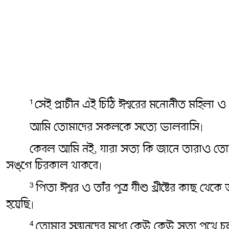
সেই প্রাচীন এই চিঠি ঈশ্বরের মনোনীত মহিলা ও 
1
আমি তোমাদের সকলকে সত্যে ভালবাসি৷
কেবল আমি নই, যারা সত্য কি জানে তারাও ত
সঙ্গে চিরকাল থাকবে৷
পিতা ঈশ্বর ও তাঁর পুত্র যীশু খ্রীষ্টের কাছ থ
3
হয়েছি৷
তোমার সন্তানদের মধ্যে কেউ কেউ সত্য পথে
4