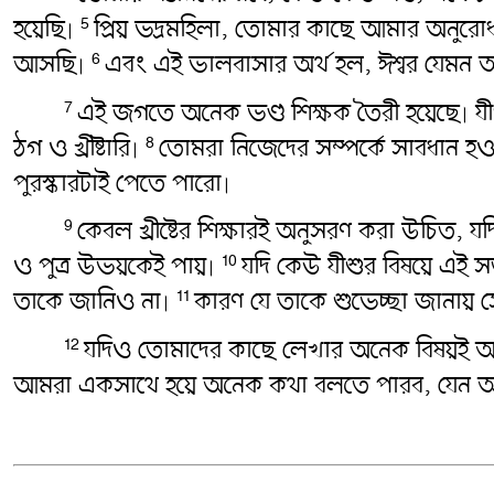
হয়েছি৷
প্রিয় ভদ্রমহিলা, তোমার কাছে আমার অন
5
আসছি৷
এবং এই ভালবাসার অর্থ হল, ঈশ্বর যেমন
6
এই জগতে অনেক ভণ্ড শিক্ষক তৈরী হয়েছে৷ যীশু
7
ঠগ ও খ্রীষ্টারি৷
তোমরা নিজেদের সম্পর্কে সাবধান হও
8
পুরস্কারটাই পেতে পারো৷
কেবল খ্রীষ্টের শিক্ষারই অনুসরণ করা উচিত, যদি 
9
ও পুত্র উভয়কেই পায়৷
যদি কেউ যীশুর বিষয়ে এই স
10
তাকে জানিও না৷
কারণ যে তাকে শুভেচ্ছা জানায় সে 
11
যদিও তোমাদের কাছে লেখার অনেক বিষয়ই আ
12
আমরা একসাথে হয়ে অনেক কথা বলতে পারব, যেন আমাদ