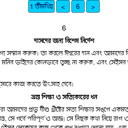
1 তীমথিয়
<
6
>
6
দাসদের জন্য বিশেষ নির্দেশ
য সম্মান করুক৷ তা করলে ঈশ্বরের দান এবং আমাদের শিক
িয়ে মনিব ভাইদের কোনভাবে তুচ্ছ না করুক, এবং সেই
ুসারে কাজ করতে উৎসাহ দেবে৷
ভ্রান্ত শিক্ষা ও সত্যিকারের ধন
আমাদের প্রভু যীশু খ্রীষ্টের সত্য শিক্ষার সঙ্গে একমত 
া ভ্রান্ত, সে গর্বে পরিপূর্ণ ও অজ্ঞ৷ সে নিছক কথা নিয়ে 
এইসব লোকদের কাছ থেকে শুধু ঝগড়া শোনা যায়, এরা দুর্