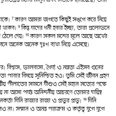
থাকে৷
কারণ আমরা জগতে কিছুই সঙ্গে করে নিয়ে
7
ষ্ট থাকব৷
কিন্তু যাদের ধনী হবার ইচ্ছা, তারা প্রলোভনে
9
 ঠেলে দেয়৷
কারণ সকল মন্দের মূলে আছে অর্থের
10
ীবনে অনেক অনেক দুঃখ ব্যথা নিয়ে এসেছে৷
৷ বিশ্বাস, ভালবাসা, ধৈর্য্য ও নম্রতা এইসব গুনের
তা পাবার বিষয়ে সুনিশ্চিত হও৷ তুমি সেই জীবন গ্রহণ
ীয় পীলাতের সামনে যীশুও সেই মহান সত্যের পক্ষে
া আসা পর্যন্ত অনিন্দনীয় আচরণে তোমার দায়িত্ব
নকর্তা যিনি রাজার রাজা ও প্রভুর প্রভু৷
যিনি
16
 সম্মান ও অনন্ত পরাক্রম ও কর্তৃত্ত্ব যুগে যুগে