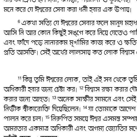
মনে করে যে ঈশ্বরের সেবা করা ধনী হবার এক উপায়৷
একথা সত্যি যে ঈশ্বরের সেবার ফলে মানুষ মহাধ
6
আসি নি আর কোন কিছুই সঙ্গে করে নিয়ে যেতেও পা
এবং ফাঁদে পড়ে নানারকম মূর্খামির কাজ করে ও ক্ষত
প্রতি আসক্তি৷ সেই অর্থের লালসায় কত লোক বিশ্বা
কিন্তু তুমি ঈশ্বরের লোক, তাই এই সব থেকে তুম
11
অধিকারী হবার জন্য চেষ্টা কর৷
বিশ্বাস রক্ষা করার 
12
করার জন্য আহুত৷
অনেক সাক্ষীর সামনে এবং সেই য
13
নির্ভীক স্বীকারোক্তি দিয়েছিলেন৷
যা তোমাকে আদেশ কর
14
পালন করে চল৷
নিরুপিত সময়ে ঈশ্বর এসমস্ত সম্পন্
15
অমরতার একমাত্র অধিকারী এবং অগম্য জ্যোতির মধ্যে বা