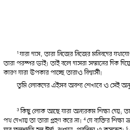
যারা দাস, তারা নিজের নিজের মনিবদের যথাযোগ্
1
তারা পরস্পর ভাই৷ তাই বলে দাসরা সম্মানের দিক দ
কারণ যারা উপকার পাচ্ছে তারাও বিশ্বাসী৷
তুমি লোকদের এইসব অবশ্য শেখাবে ও সেই অন
কিছু লোক আছে যারা অন্যরকম শিক্ষা দেয়; তারা 
3
পথ দেখায় তা তারা গ্রহণ করে না৷
যে ব্যক্তির শিক্ষ
4
যার ফলশ্রুতি হল ঈর্ষা, ঝগড়া, পরনিন্দা ও কুসন্দেহ৷
5