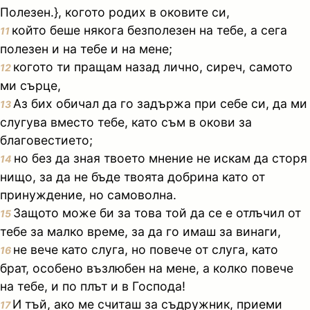
Полезен.}, когото родих в оковите си,
който беше някога безполезен на тебе, а сега
11
полезен и на тебе и на мене;
когото ти пращам назад лично, сиреч, самото
12
ми сърце,
Аз бих обичал да го задържа при себе си, да ми
13
слугува вместо тебе, като съм в окови за
благовестието;
но без да зная твоето мнение не искам да сторя
14
нищо, за да не бъде твоята добрина като от
принуждение, но самоволна.
Защото може би за това той да се е отлъчил от
15
тебе за малко време, за да го имаш за винаги,
не вече като слуга, но повече от слуга, като
16
брат, особено възлюбен на мене, а колко повече
на тебе, и по плът и в Господа!
И тъй, ако ме считаш за съдружник, приеми
17