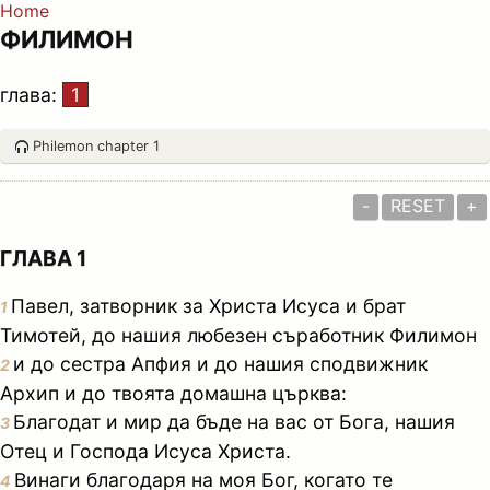
Home
ФИЛИМОН
глава:
1
Philemon chapter 1
-
RESET
+
ГЛАВА 1
Павел, затворник за Христа Исуса и брат
1
Тимотей, до нашия любезен съработник Филимон
и до сестра Апфия и до нашия сподвижник
2
Архип и до твоята домашна църква:
Благодат и мир да бъде на вас от Бога, нашия
3
Отец и Господа Исуса Христа.
Винаги благодаря на моя Бог, когато те
4