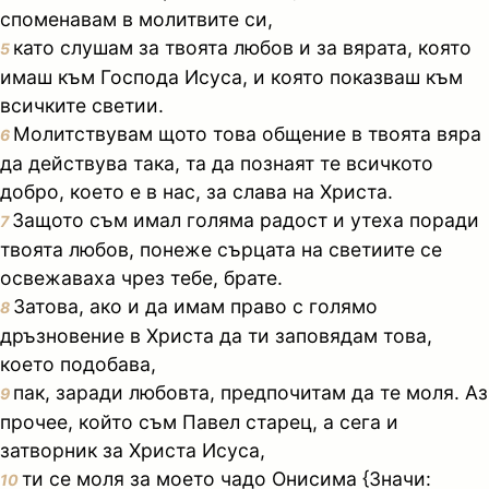
споменавам в молитвите си,
като слушам за твоята любов и за вярата, която
5
имаш към Господа Исуса, и която показваш към
всичките светии.
Молитствувам щото това общение в твоята вяра
6
да действува така, та да познаят те всичкото
добро, което е в нас, за слава на Христа.
Защото съм имал голяма радост и утеха поради
7
твоята любов, понеже сърцата на светиите се
освежаваха чрез тебе, брате.
Затова, ако и да имам право с голямо
8
дръзновение в Христа да ти заповядам това,
което подобава,
пак, заради любовта, предпочитам да те моля. Аз
9
прочее, който съм Павел старец, а сега и
затворник за Христа Исуса,
ти се моля за моето чадо Онисима {Значи:
10