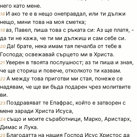
него като мене.
И ако те е в нещо онеправдал, или ти дължи
18
нещо, мини това на моя сметка;
аз, Павел, пиша това с ръката си: Аз ще платя, -
19
да ти не кажа, че ти ми дължиш и сам себе си.
Да! брате, нека имам тая печалба от тебе в
20
Господа; освежавай сърцето ми в Христа.
Уверен в твоята послушност; аз ти пиша и зная,
21
че ще сториш и повече, отколкото ти казвам.
А между това приготви ми стая, понеже се
22
надявам, че ще ви бъда подарен чрез молитвите
ви.
Поздравяват те Епафрас, който е затворен с
23
мене заради Христа Исуса,
също и моите съработници, Марко, Аристарх,
24
Димас и Лука.
Благодатта на нашия Господ Исус Христос да
25