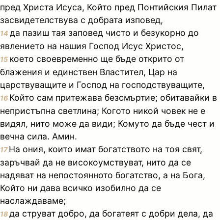
пред Христа Исуса, Който пред Понтийския Пилат
засвидетелствува с добрата изповед,
да пазиш тая заповед чисто и безукорно до
14
явлението на нашия Господ Исус Христос,
което своевременно ще бъде открито от
15
блажения и единствен Властител, Цар на
царствуващите и Господ на господствуващите,
Който сам притежава безсмъртие; обитавайки в
16
непристъпна светлина; Когото никой човек не е
видял, нито може да види; Комуто да бъде чест и
вечна сила. Амин.
На ония, които имат богатството на тоя свят,
17
заръчвай да не високоумствуват, нито да се
надяват на непостоянното богатство, а на Бога,
Който ни дава всичко изобилно да се
наслаждаваме;
да струват добро, да богатеят с добри дела, да
18