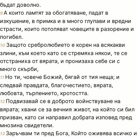
бъдат доволно.
А които ламтят за обогатяване, падат в
9
изкушение, в примка и в много глупави и вредни
страсти, които потопяват човеците в разорение и
погибел.
Защото сребролюбието е корен на всякакви
10
злини, към което като се стремяха някои, те се
отстраниха от вярата, и пронизаха себе си с
много скърби,
Но ти, човече Божий, бягай от тия неща; и
11
следвай правдата, благочестието, вярата,
любовта, търпението, кротостта.
Подвизавай се в доброто войнствуване на
12
вярата; хвани се за вечния живот, на който си бил
призван, като си направил добрата изповед пред
мнозина свидетели.
Заръчвам ти пред Бога, Който оживява всичко и
13