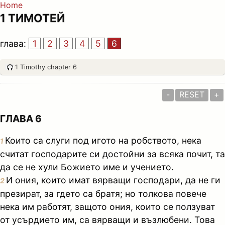
Home
1 ТИМОТЕЙ
глава:
1
2
3
4
5
6
1 Timothy chapter 6
-
RESET
+
ГЛАВА 6
Които са слуги под игото на робството, нека
1
считат господарите си достойни за всяка почит, та
да се не хули Божието име и учението.
И ония, които имат вярващи господари, да не ги
2
презират, за гдето са братя; но толкова повече
нека им работят, защото ония, които се ползуват
от усърдието им, са вярващи и възлюбени. Това