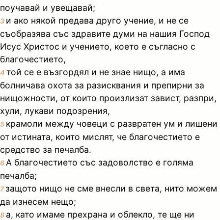
поучавай и увещавай;
и ако някой предава друго учение, и не се
3
съобразява със здравите думи на нашия Господ
Исус Христос и учението, което е съгласно с
благочестието,
той се е възгордял и не знае нищо, а има
4
болничава охота за разисквания и препирни за
нищожности, от които произлизат завист, разпри,
хули, лукави подозрения,
крамоли между човеци с развратен ум и лишени
5
от истината, които мислят, че благочестието е
средство за печалба.
А благочестието със задоволство е голяма
6
печалба;
защото нищо не сме внесли в света, нито можем
7
да изнесем нещо;
а, като имаме прехрана и облекло, те ще ни
8