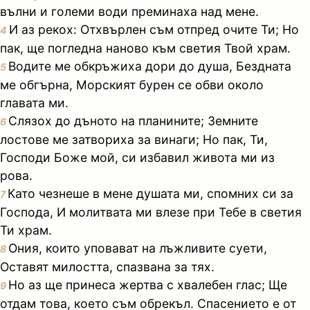
вълни и големи води преминаха над мене.
И аз рекох: Отхвърлен съм отпред очите Ти; Но
4
пак, ще погледна наново към светия Твой храм.
Водите ме обкръжиха дори до душа, Бездната
5
ме обгърна, Морският бурен се обви около
главата ми.
Слязох до дъното на планините; Земните
6
лостове ме затвориха за винаги; Но пак, Ти,
Господи Боже мой, си избавил живота ми из
рова.
Като чезнеше в мене душата ми, спомних си за
7
Господа, И молитвата ми влезе при Тебе в светия
Ти храм.
Ония, които уповават на лъжливите суети,
8
Оставят милостта, спазвана за тях.
Но аз ще принеса жертва с хвалебен глас; Ще
9
отдам това, което съм обрекъл. Спасението е от