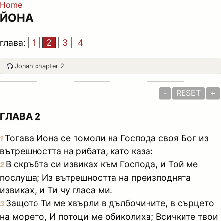
Home
ЙОНА
глава:
1
2
3
4
Jonah chapter 2
-
RESET
+
ГЛАВА 2
Тогава Иона се помоли на Господа своя Бог из
1
вътрешността на рибата, като каза:
В скръбта си извиках към Господа, и Той ме
2
послуша; Из вътрешността на преизподнята
извиках, и Ти чу гласа ми.
Защото Ти ме хвърли в дълбочините, в сърцето
3
на морето, И потоци ме обиколиха; Всичките твои