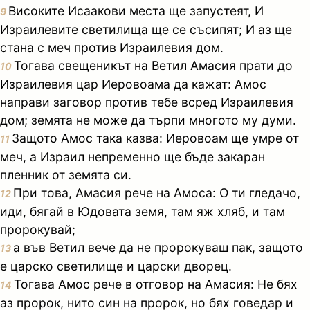
Високите Исаакови места ще запустеят, И
9
Израилевите светилища ще се съсипят; И аз ще
стана с меч против Израилевия дом.
Тогава свещеникът на Ветил Амасия прати до
10
Израилевия цар Иеровоама да кажат: Амос
направи заговор против тебе всред Израилевия
дом; земята не може да търпи многото му думи.
Защото Амос така казва: Иеровоам ще умре от
11
меч, а Израил непременно ще бъде закаран
пленник от земята си.
При това, Амасия рече на Амоса: О ти гледачо,
12
иди, бягай в Юдовата земя, там яж хляб, и там
пророкувай;
а във Ветил вече да не пророкуваш пак, защото
13
е царско светилище и царски дворец.
Тогава Амос рече в отговор на Амасия: Не бях
14
аз пророк, нито син на пророк, но бях говедар и