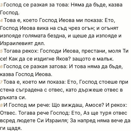
Господ се разкая за това: Няма да бъде, казва
3
Господ.
Това е, което Господ Иеова ми показа: Ето,
4
Господ Иеова вика на съд чрез огън; и огънят
изпояде голямата бездна, и щеше да изпояде и
Израилевият дял.
Тогава рекох: Господи Иеова, престани, моля Ти
5
се! Как да се издигне Яков? защото е малък.
Господ се разкая затова: И това няма да бъде,
6
казва Господ Иеова.
Това е, което ми показа: Ето, Господ стоеше при
7
стена съградена с отвес, като държеше отвес в
ръката си.
И Господ ми рече: Що виждаш, Амосе? И рекох:
8
Отвес. Тогава рече Господ: Ето, Аз ще туря отвес
всред людете Си Израиля; За напред няма вече да
ги щадя.