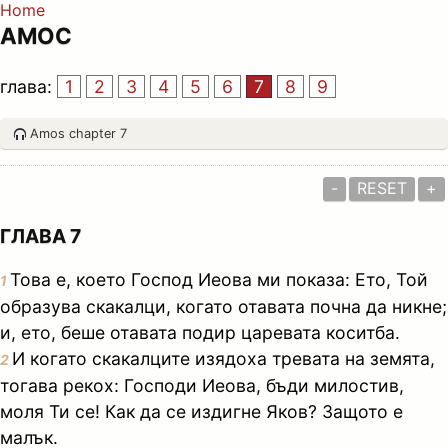
Home
АМОС
глава:
1
2
3
4
5
6
7
8
9
Amos chapter 7
-
RESET
+
ГЛАВА 7
Това е, което Господ Иеова ми показа: Ето, Той
1
образува скакалци, когато отавата почна да никне;
и, ето, беше отавата подир царевата коситба.
И когато скакалците изядоха тревата на земята,
2
тогава рекох: Господи Иеова, бъди милостив,
моля Ти се! Как да се издигне Яков? Защото е
малък.