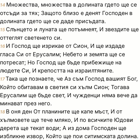
Множества, множества в долината гдето ще се
14
отсъди за тях; Защото близо е денят Господен в
долината гдето ще се даде присъдата.
Слънцето и луната ще потъмнеят, И звездите ще
15
оттеглят светенето си.
И Господ ще изрикае от Сион, И ще издаде
16
гласа Си от Ерусалим; Небето и земята ще се
потресат; Но Господ ще бъде прибежище на
людете Си, И крепостта на израилтяните.
Така ще познаете, че Аз съм Господ вашият Бог,
17
Който обитавам в светия си хълм Сион; Тогава
Ерусалим ще бъде свет, И чужденци няма вече да
минават през него.
В оня ден От планините ще капе мъст, И от
18
хълмовете ще тече мляко, И по всичките Юдови
дерета ще текат води; А из дома Господен ще
избликне извор, Който ще пои ситимската долина.