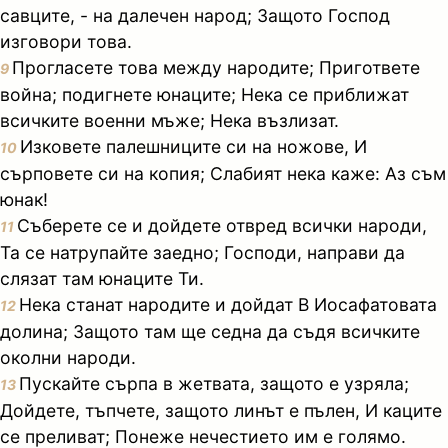
савците, - на далечен народ; Защото Господ
изговори това.
Прогласете това между народите; Пригответе
9
война; подигнете юнаците; Нека се приближат
всичките военни мъже; Нека възлизат.
Изковете палешниците си на ножове, И
10
сърповете си на копия; Слабият нека каже: Аз съм
юнак!
Съберете се и дойдете отвред всички народи,
11
Та се натрупайте заедно; Господи, направи да
слязат там юнаците Ти.
Нека станат народите и дойдат В Иосафатовата
12
долина; Защото там ще седна да съдя всичките
околни народи.
Пускайте сърпа в жетвата, защото е узряла;
13
Дойдете, тъпчете, защото линът е пълен, И каците
се преливат; Понеже нечестието им е голямо.