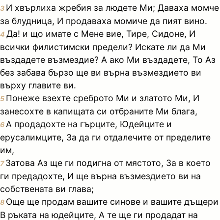
И хвърлиха жребия за людете Ми; Даваха момче
3
за блудница, И продаваха момиче да пият вино.
Да! и що имате с Мене вие, Тире, Сидоне, И
4
всички филистимски предели? Искате ли да Ми
въздадете възмездие? А ако Ми въздадете, То Аз
без забава бързо ще ви върна възмездието ви
върху главите ви.
Понеже взехте среброто Ми и златото Ми, И
5
занесохте в капищата си отбраните Ми блага,
А продадохте на гърците, Юдейците и
6
ерусалимците, За да ги отдалечите от пределите
им,
Затова Аз ще ги подигна от мястото, За в което
7
ги предадохте, И ще върна възмездието ви на
собствената ви глава;
Още ще продам вашите синове и вашите дъщери
8
В ръката на юдейците, А те ще ги продадат на