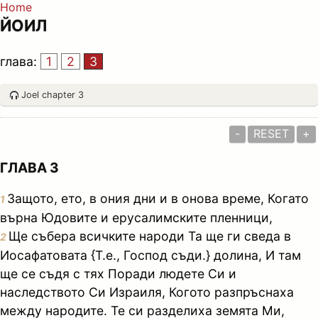
Home
ЙОИЛ
глава:
1
2
3
Joel chapter 3
-
RESET
+
ГЛАВА 3
Защото, ето, в ония дни и в онова време, Когато
1
върна Юдовите и ерусалимските пленници,
Ще събера всичките народи Та ще ги сведа в
2
Иосафатовата {Т.е., Господ съди.} долина, И там
ще се съдя с тях Поради людете Си и
наследството Си Израиля, Когото разпръснаха
между народите. Те си разделиха земята Ми,