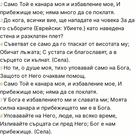
Само Той е канара моя и избавление мое, И
2
прибежище мое; няма много да се поклатя.
До кога, всички вие, ще нападате на човека За да
3
го съборите {Еврейски: Убиете.} като наведена
стена и разклатен плет?
Съветват се само да го тласкат от висотата му;
4
Обичат лъжата; С устата си благославят, а в
сърцето си кълнат. (Села).
Но ти, о душе моя, тихо уповавай само на Бога,
5
Защото от Него очаквам помощ.
Само Той е канара моя, и избавление мое, И
6
прибежище мое; няма да се поклатя.
У Бога е избавлението ми и славата ми; Моята
7
силна канара и прибежището ми е в Бога.
Уповавайте на Него, люде, на всяко време,
8
Изливайте сърцата си пред Него; Бог е нам
прибежище. (Села).