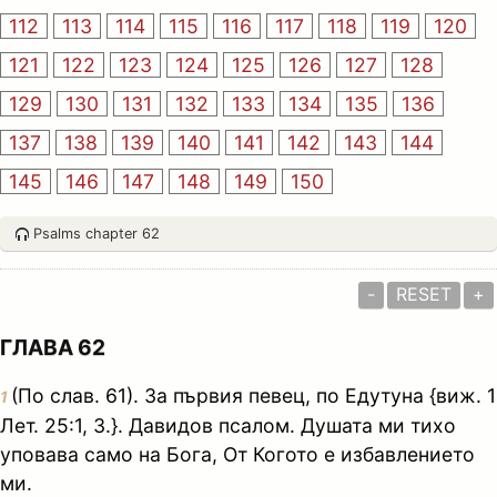
112
113
114
115
116
117
118
119
120
121
122
123
124
125
126
127
128
129
130
131
132
133
134
135
136
137
138
139
140
141
142
143
144
145
146
147
148
149
150
Psalms chapter 62
-
RESET
+
ГЛАВА 62
(По слав. 61). За първия певец, по Едутуна {виж. 1
1
Лет. 25:1, 3.}. Давидов псалом. Душата ми тихо
уповава само на Бога, От Когото е избавлението
ми.