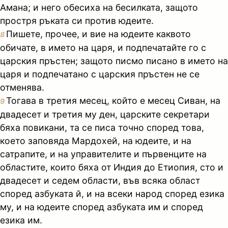
Амана; и него обесиха на бесилката, защото
простря ръката си против юдеите.
Пишете, прочее, и вие на юдеите каквото
8
обичате, в името на царя, и подпечатайте го с
царския пръстен; защото писмо писано в името на
царя и подпечатано с царския пръстен не се
отменява.
Тогава в третия месец, който е месец Сиван, на
9
двадесет и третия му ден, царските секретари
бяха повикани, та се писа точно според това,
което заповяда Мардохей, на юдеите, и на
сатрапите, и на управителите и първенците на
областите, които бяха от Индия до Етиопия, сто и
двадесет и седем области, във всяка област
според азбуката й, и на всеки народ според езика
му, и на юдеите според азбуката им и според
езика им.