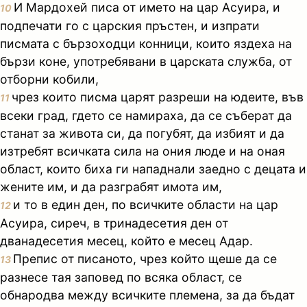
И Мардохей писа от името на цар Асуира, и
10
подпечати го с царския пръстен, и изпрати
писмата с бързоходци конници, които яздеха на
бързи коне, употребявани в царската служба, от
отборни кобили,
чрез които писма царят разреши на юдеите, във
11
всеки град, гдето се намираха, да се съберат да
станат за живота си, да погубят, да избият и да
изтребят всичката сила на ония люде и на оная
област, които биха ги нападнали заедно с децата и
жените им, и да разграбят имота им,
и то в един ден, по всичките области на цар
12
Асуира, сиреч, в тринадесетия ден от
дванадесетия месец, който е месец Адар.
Препис от писаното, чрез който щеше да се
13
разнесе тая заповед по всяка област, се
обнародва между всичките племена, за да бъдат