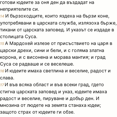
готови юдеите за оня ден да въздадат на
неприятелите си.
И бързоходците, които яздеха на бързи коне,
14
употребявани в царската служба, излязоха бърже,
тикани от царската заповед. И указът се издаде в
столицата Суса.
А Мардохей излезе от присъствието на царя в
15
царски дрехи, сини и бели, и с голяма златна
корона, и с висонена и морава мантия; и град
Суса се радваше и се веселеше.
И юдеите имаха светлина и веселие, радост и
16
слава.
И във всяка област и във всеки град, гдето
17
стигна царската заповед и указ, юдеите имаха
радост и веселие, пируване и добър ден. И
мнозина от людете на земята станаха юдеи;
защото страх от юдеите ги обзе.