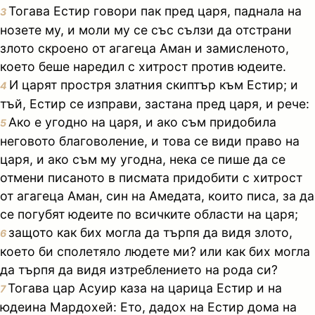
Тогава Естир говори пак пред царя, паднала на
3
нозете му, и моли му се със сълзи да отстрани
злото скроено от агагеца Аман и замисленото,
което беше наредил с хитрост против юдеите.
И царят простря златния скиптър към Естир; и
4
тъй, Естир се изправи, застана пред царя, и рече:
Ако е угодно на царя, и ако съм придобила
5
неговото благоволение, и това се види право на
царя, и ако съм му угодна, нека се пише да се
отмени писаното в писмата придобити с хитрост
от агагеца Аман, син на Амедата, които писа, за да
се погубят юдеите по всичките области на царя;
защото как бих могла да търпя да видя злото,
6
което би сполетяло людете ми? или как бих могла
да търпя да видя изтреблението на рода си?
Тогава цар Асуир каза на царица Естир и на
7
юдеина Мардохей: Ето, дадох на Естир дома на