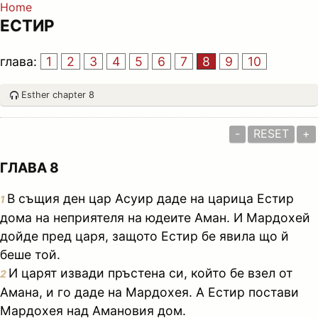
Home
ЕСТИР
глава:
1
2
3
4
5
6
7
8
9
10
Esther chapter 8
-
RESET
+
ГЛАВА 8
В същия ден цар Асуир даде на царица Естир
1
дома на неприятеля на юдеите Аман. И Мардохей
дойде пред царя, защото Естир бе явила що й
беше той.
И царят извади пръстена си, който бе взел от
2
Амана, и го даде на Мардохея. А Естир постави
Мардохея над Амановия дом.