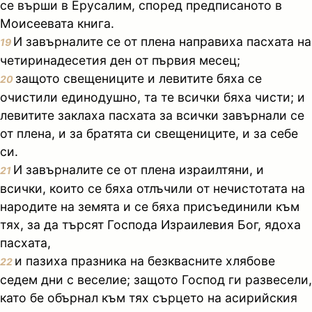
се върши в Ерусалим, според предписаното в
Моисеевата книга.
И завърналите се от плена направиха пасхата на
19
четиринадесетия ден от първия месец;
защото свещениците и левитите бяха се
20
очистили единодушно, та те всички бяха чисти; и
левитите заклаха пасхата за всички завърнали се
от плена, и за братята си свещениците, и за себе
си.
И завърналите се от плена израилтяни, и
21
всички, които се бяха отлъчили от нечистотата на
народите на земята и се бяха присъединили към
тях, за да търсят Господа Израилевия Бог, ядоха
пасхата,
и пазиха празника на безквасните хлябове
22
седем дни с веселие; защото Господ ги развесели,
като бе обърнал към тях сърцето на асирийския