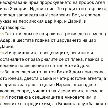
насърчавани чрез пророкуването на пророк Агея
и на Захария, Идовия син. Те градиха и свършиха,
според заповедта на Израилевия Бог, и според
указа на персийския цар Кир, и Дарий, и
Артаксеркс.
Така тоя дом се свърши на третия ден от месец
15
Адар, в шестата година от царуването на цар
Дария.
И израилтяните, свещениците, левитите и
16
останалите от завърналите се от плена, пазиха с
веселие посвещението на тоя Божий дом.
За посвещението на тоя Божий дом принесоха
17
сто юнеца, двеста овена и четиристотин агнета, а
в принос за грях за целия Израил, дванадесет
козела, според числото на Израилевите племена,
И поставиха свещениците в чиновете им, и
18
левитите в отредите им, за Божията служба, която