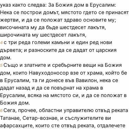
указ както следва: За Божия дом в Ерусалим:
Нека се построи домът, мястото гдето се принасят
жертви, и да се положат здраво основите му;
височината му да бъде шестдесет лакътя,
широчината му шестдесет лакътя,
с три реда големи камъни и един ред нови
4
дървета; и разноските да се дадат от царския
дом.
Също и златните и сребърните вещи на Божия
5
дом, които Навуходоносор взе от храма, който бе
в Ерусалим, та ги донесе във Вавилон, нека се
дадат назад и да се повърнат на храма в
Ерусалим, всяка на мястото си, и да се положат в
Божия дом.
Сега, прочее, областни управителю отвъд реката
6
Татанае, Сетар-вознае, и съслужителите ви
афарсахците, които сте отвъд реката, отдалечете