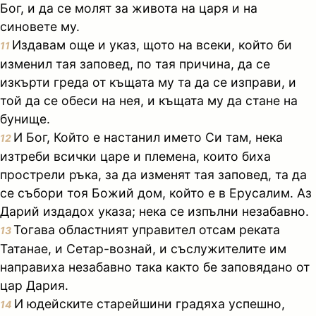
Бог, и да се молят за живота на царя и на
синовете му.
Издавам още и указ, щото на всеки, който би
11
изменил тая заповед, по тая причина, да се
изкърти греда от къщата му та да се изправи, и
той да се обеси на нея, и къщата му да стане на
бунище.
И Бог, Който е настанил името Си там, нека
12
изтреби всички царе и племена, които биха
прострели ръка, за да изменят тая заповед, та да
се събори тоя Божий дом, който е в Ерусалим. Аз
Дарий издадох указа; нека се изпълни незабавно.
Тогава областният управител отсам реката
13
Татанае, и Сетар-вознай, и съслужителите им
направиха незабавно така както бе заповядано от
цар Дария.
И юдейските старейшини градяха успешно,
14