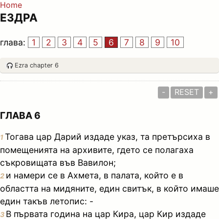
Home
ЕЗДРА
глава:
1
2
3
4
5
6
7
8
9
10
Ezra chapter 6
-
RESET
+
ГЛАВА 6
Тогава цар Дарий издаде указ, та претърсиха в
1
помещенията на архивите, гдето се полагаха
съкровищата във Вавилон;
и намери се в Ахмета, в палата, който е в
2
областта на мидяните, един свитък, в който имаше
един такъв летопис: -
В първата година на цар Кира, цар Кир издаде
3