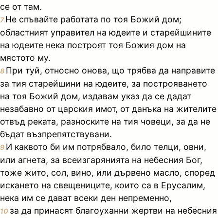
се от там.
Не спъвайте работата по тоя Божий дом;
7
областният управител на юдеите и старейшините
на юдеите нека построят тоя Божия дом на
мястото му.
При туй, относно онова, що трябва да направите
8
за тия старейшини на юдеите, за построяването
на тоя Божий дом, издавам указ да се дадат
незабавно от царския имот, от данъка на жителите
отвъд реката, разноските на тия човеци, за да не
бъдат възпрепятствувани.
И каквото би им потрябвало, било телци, овни,
9
или агнета, за всеизгарянията на небесния Бог,
тоже жито, сол, вино, или дървено масло, според
искането на свещениците, които са в Ерусалим,
нека им се дават всеки ден непременно,
за да принасят благоуханни жертви на небесния
10