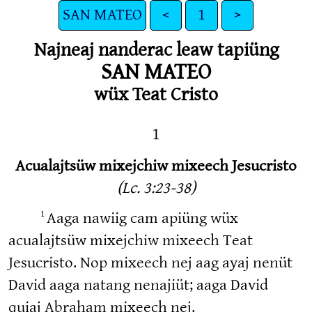
SAN MATEO
<
1
>
Najneaj nanderac leaw tapiüng
SAN MATEO
wüx Teat Cristo
1
Acualajtsüw mixejchiw mixeech Jesucristo
(Lc. 3:23-38)
1
Aaga nawiig cam apiüng wüx
acualajtsüw mixejchiw mixeech Teat
Jesucristo. Nop mixeech nej aag ayaj nenüt
David aaga natang nenajiüt; aaga David
quiaj Abraham mixeech nej.