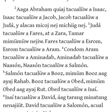
2
Aaga Abraham quiaj tacualüw a Isaac,
Isaac tacualüw a Jacob, Jacob tacualüw a
3
Judá, y alacas micoj nej michiig nej.
Judá
tacualüw a Fares, at a Zara, Tamar
mimümüw nejiw. Fares tacualüw a Esrom,
4
Esrom tacualüw a Aram.
Condom Aram
tacualüw a Aminadab, Aminadab tacualüw a
Naasón, Naasón tacualüw a Salmón.
5
Salmón tacualüw a Booz, mimüm Booz aag
ayaj Rahab. Booz tacualüw a Obed, mimüm
Obed aag ayaj Rut. Obed tacualüw a Isaí.
6
Isaí tacualüw a David, áag tarang minatang
nenajiüt. David tacualüw a Salomón, acual