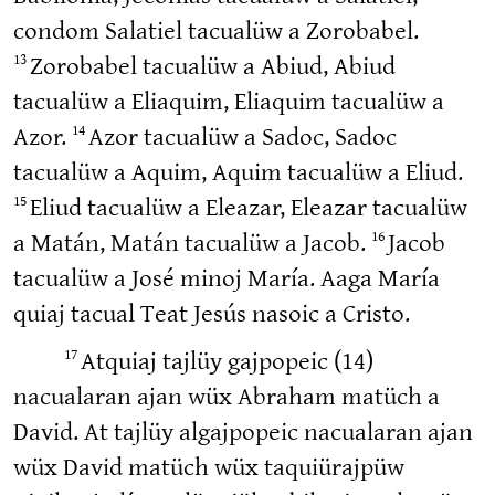
condom Salatiel tacualüw a Zorobabel.
13
Zorobabel tacualüw a Abiud, Abiud
tacualüw a Eliaquim, Eliaquim tacualüw a
14
Azor.
Azor tacualüw a Sadoc, Sadoc
tacualüw a Aquim, Aquim tacualüw a Eliud.
15
Eliud tacualüw a Eleazar, Eleazar tacualüw
16
a Matán, Matán tacualüw a Jacob.
Jacob
tacualüw a José minoj María. Aaga María
quiaj tacual Teat Jesús nasoic a Cristo.
17
Atquiaj tajlüy gajpopeic (14)
nacualaran ajan wüx Abraham matüch a
David. At tajlüy algajpopeic nacualaran ajan
wüx David matüch wüx taquiürajpüw