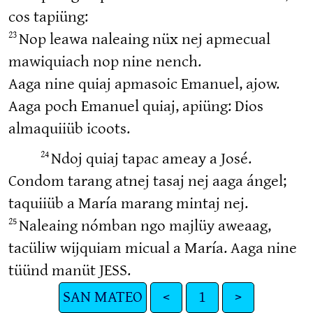
cos tapiüng:
23
Nop leawa naleaing nüx nej apmecual
mawiquiach nop nine nench.
Aaga nine quiaj apmasoic Emanuel, ajow.
Aaga poch Emanuel quiaj, apiüng: Dios
almaquiiüb icoots.
24
Ndoj quiaj tapac ameay a José.
Condom tarang atnej tasaj nej aaga ángel;
taquiiüb a María marang mintaj nej.
25
Naleaing nómban ngo majlüy aweaag,
tacüliw wijquiam micual a María. Aaga nine
tüünd manüt JESS.
SAN MATEO
<
1
>