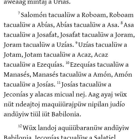
aweaag mintaj a Urías.
7
Salomón tacualüw a Roboam, Roboam
8
tacualüw a Abías, Abías tacualüw a Asa.
Asa
tacualüw a Josafat, Josafat tacualüw a Joram,
9
Joram tacualüw a Uzías.
Uzías tacualüw a
Jotam, Jotam tacualüw a Acaz, Acaz
10
tacualüw a Ezequías.
Ezequías tacualüw a
Manasés, Manasés tacualüw a Amón, Amón
11
tacualüw a Josías.
Josías tacualüw a
Jeconías y alacas micual nej. Aag ayaj wüx
nüt ndeajtoj maquiiürajpüw nipilan judío
andüyiw tiül iüt Babilonia.
12
Wüx landoj aquiiübaranüw andüyiw
Babilonia, Jeconías tacualüw a Salatiel,