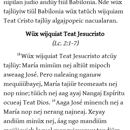
nipilan judío andüy tiül Babilonia. Nde wüx
tajlüyiw tiül Babilonia wüx tatüch wijquiam
Teat Cristo tajlüy algajpopeic nacualaran.
Wüx wijquiat Teat Jesucristo
(Lc. 2:1-7)
18
Wüx wijquiat Teat Jesucristo atcüy
tajlüy: María mimüm nej altiüt mipoch
aweaag José. Pero naleaing nganaw
mequiiübayej, María tajiür teomeaats nej
nop nine; tüüch nej aag ayaj Nangaj Espíritu
19
ocueaj Teat Dios.
Aaga José minench nej a
María nop nej nerang najneaj. Xeyay
andiüm minüx nej, áag ngo mandiüm