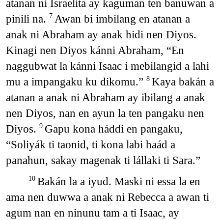
atanan ni Israelita ay kaguman ten banuwan a
pinili na.
Awan bi imbilang en atanan a
7
anak ni Abraham ay anak hidi nen Diyos.
Kinagi nen Diyos kánni Abraham, “En
naggubwat la kánni Isaac i mebilangid a lahi
mu a impangaku ku dikomu.”
Kaya bakán a
8
atanan a anak ni Abraham ay ibilang a anak
nen Diyos, nan en ayun la ten pangaku nen
Diyos.
Gapu kona háddi en pangaku,
9
“Soliyák ti taonid, ti kona labi haád a
panahun, sakay magenak ti lállaki ti Sara.”
Bakán la a iyud. Maski ni essa la en
10
ama nen duwwa a anak ni Rebecca a awan ti
agum nan en ninunu tam a ti Isaac, ay