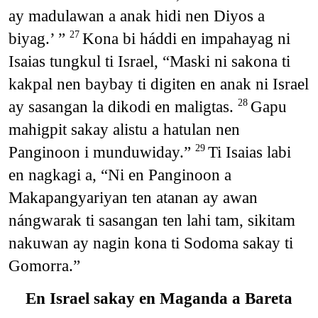
ay madulawan a anak hidi nen Diyos a
biyag.’ ”
Kona bi háddi en impahayag ni
27
Isaias tungkul ti Israel, “Maski ni sakona ti
kakpal nen baybay ti digiten en anak ni Israel
ay sasangan la dikodi en maligtas.
Gapu
28
mahigpit sakay alistu a hatulan nen
Panginoon i munduwiday.”
Ti Isaias labi
29
en nagkagi a, “Ni en Panginoon a
Makapangyariyan ten atanan ay awan
nángwarak ti sasangan ten lahi tam, sikitam
nakuwan ay nagin kona ti Sodoma sakay ti
Gomorra.”
En Israel sakay en Maganda a Bareta