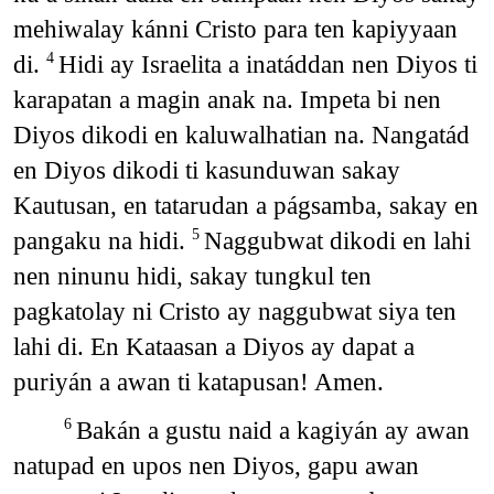
mehiwalay kánni Cristo para ten kapiyyaan
di.
Hidi ay Israelita a inatáddan nen Diyos ti
4
karapatan a magin anak na. Impeta bi nen
Diyos dikodi en kaluwalhatian na. Nangatád
en Diyos dikodi ti kasunduwan sakay
Kautusan, en tatarudan a págsamba, sakay en
pangaku na hidi.
Naggubwat dikodi en lahi
5
nen ninunu hidi, sakay tungkul ten
pagkatolay ni Cristo ay naggubwat siya ten
lahi di. En Kataasan a Diyos ay dapat a
puriyán a awan ti katapusan! Amen.
Bakán a gustu naid a kagiyán ay awan
6
natupad en upos nen Diyos, gapu awan