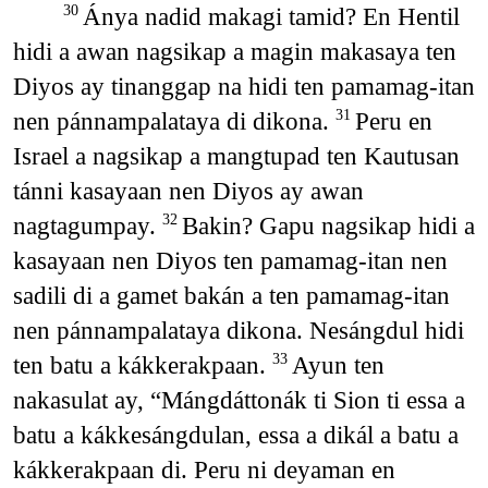
Ánya nadid makagi tamid? En Hentil
30
hidi a awan nagsikap a magin makasaya ten
Diyos ay tinanggap na hidi ten pamamag-itan
nen pánnampalataya di dikona.
Peru en
31
Israel a nagsikap a mangtupad ten Kautusan
tánni kasayaan nen Diyos ay awan
nagtagumpay.
Bakin? Gapu nagsikap hidi a
32
kasayaan nen Diyos ten pamamag-itan nen
sadili di a gamet bakán a ten pamamag-itan
nen pánnampalataya dikona. Nesángdul hidi
ten batu a kákkerakpaan.
Ayun ten
33
nakasulat ay, “Mángdáttonák ti Sion ti essa a
batu a kákkesángdulan, essa a dikál a batu a
kákkerakpaan di. Peru ni deyaman en