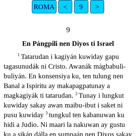
ROMA
<
9
>
9
En Pángpili nen Diyos ti Israel
Tatarudan i kagiyán kuwiday gapu
1
tagasunudák ni Cristo. Awanák mágbabuli-
buliyán. En konsensiya ku, ten tulung nen
Banal a Ispiritu ay makapagpatunay a
magkagiyák ti tatarudan.
Tunay i lungkut
2
kuwiday sakay awan maibu-ibut i saket ni
pusu kuwiday
tungkul ten kabanuwan ku
3
hidi a Judio. Ni maari la nakuwan ay gustu
ku a sikán dálla en sumpaán nen Diyos sakay