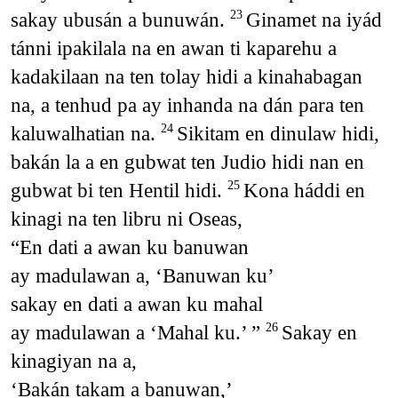
sakay ubusán a bunuwán.
Ginamet na iyád
23
tánni ipakilala na en awan ti kaparehu a
kadakilaan na ten tolay hidi a kinahabagan
na, a tenhud pa ay inhanda na dán para ten
kaluwalhatian na.
Sikitam en dinulaw hidi,
24
bakán la a en gubwat ten Judio hidi nan en
gubwat bi ten Hentil hidi.
Kona háddi en
25
kinagi na ten libru ni Oseas,
“En dati a awan ku banuwan
ay madulawan a, ‘Banuwan ku’
sakay en dati a awan ku mahal
ay madulawan a ‘Mahal ku.’ ”
Sakay en
26
kinagiyan na a,
‘Bakán takam a banuwan,’