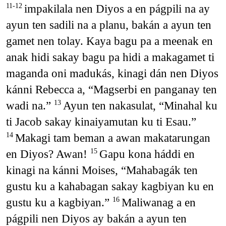
impakilala nen Diyos a en págpili na ay
11-12
ayun ten sadili na a planu, bakán a ayun ten
gamet nen tolay. Kaya bagu pa a meenak en
anak hidi sakay bagu pa hidi a makagamet ti
maganda oni madukás, kinagi dán nen Diyos
kánni Rebecca a, “Magserbi en panganay ten
wadi na.”
Ayun ten nakasulat, “Minahal ku
13
ti Jacob sakay kinaiyamutan ku ti Esau.”
Makagi tam beman a awan makatarungan
14
en Diyos? Awan!
Gapu kona háddi en
15
kinagi na kánni Moises, “Mahabagák ten
gustu ku a kahabagan sakay kagbiyan ku en
gustu ku a kagbiyan.”
Maliwanag a en
16
págpili nen Diyos ay bakán a ayun ten