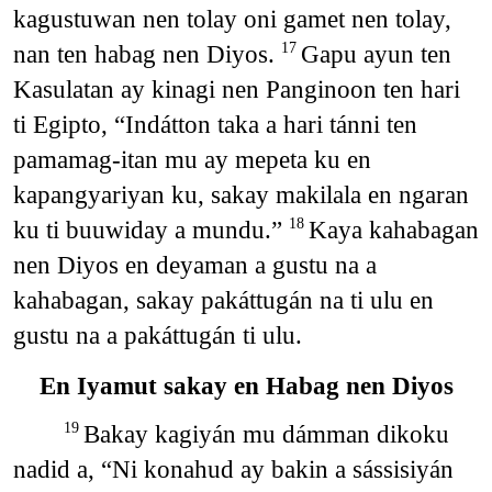
kagustuwan nen tolay oni gamet nen tolay,
nan ten habag nen Diyos.
Gapu ayun ten
17
Kasulatan ay kinagi nen Panginoon ten hari
ti Egipto, “Indátton taka a hari tánni ten
pamamag-itan mu ay mepeta ku en
kapangyariyan ku, sakay makilala en ngaran
ku ti buuwiday a mundu.”
Kaya kahabagan
18
nen Diyos en deyaman a gustu na a
kahabagan, sakay pakáttugán na ti ulu en
gustu na a pakáttugán ti ulu.
En Iyamut sakay en Habag nen Diyos
Bakay kagiyán mu dámman dikoku
19
nadid a, “Ni konahud ay bakin a sássisiyán