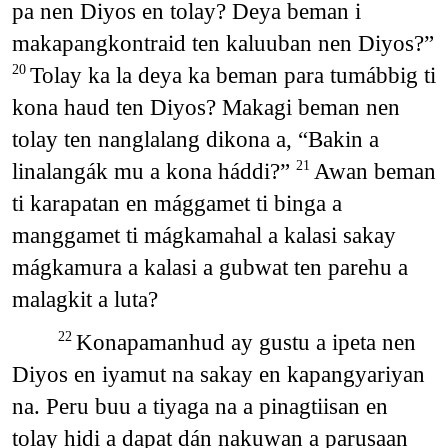
pa nen Diyos en tolay? Deya beman i
makapangkontraid ten kaluuban nen Diyos?”
Tolay ka la deya ka beman para tumábbig ti
20
kona haud ten Diyos? Makagi beman nen
tolay ten nanglalang dikona a, “Bakin a
linalangák mu a kona háddi?”
Awan beman
21
ti karapatan en mággamet ti binga a
manggamet ti mágkamahal a kalasi sakay
mágkamura a kalasi a gubwat ten parehu a
malagkit a luta?
Konapamanhud ay gustu a ipeta nen
22
Diyos en iyamut na sakay en kapangyariyan
na. Peru buu a tiyaga na a pinagtiisan en
tolay hidi a dapat dán nakuwan a parusaan