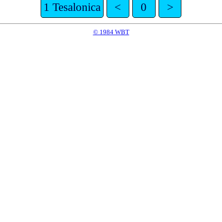
1 Tesalonica
<
0
>
© 1984 WBT