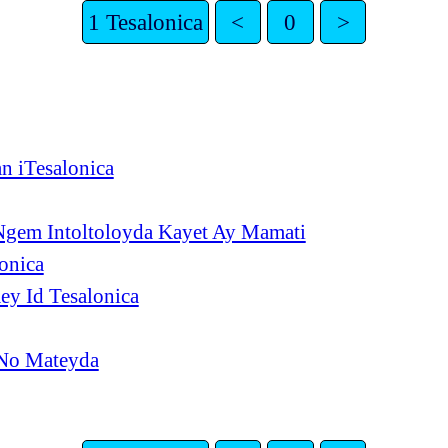
1 Tesalonica
<
0
>
n iTesalonica
Ngem Intoltoloyda Kayet Ay Mamati
onica
y Id Tesalonica
 No Mateyda