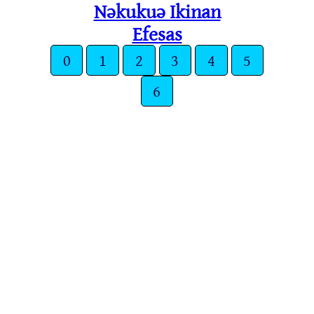
Nǝkukuǝ Ikinan
Efesas
0
1
2
3
4
5
6