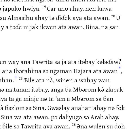
nə japuko hwiya.
Car uno ahay, nen kawa
19
esu Almasihu ahay tə ɗiɗek aya ata awan.
U
20
 a təɗe ni jak ikwen ata awan. Bina, na san
nen way ana Tawrita sa ja ata itəbay kələɗaw?
*
ile ana Ibərahima sə ngaman Hajara ata awan
,
†
ahan.
Ɓile ata nà, winen a wahay wan
23
nə matanan itəbay, anga ɓa Mbərom kə̀ zlapak
ya ta ga minje nə ta 'am a Mbərom sa ɓan
 à ɓəzlom sə Sina. Gwaslay anahan ahay nə fok
ə Sina wa ata awan, pə daliyugo sə Arab ahay.
k ɓile sə Tawrita aya awan.
Əna wulen su doh
26