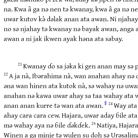
na. Kwa â ga nə nen tə kwanay, kwa â ga nə n
uwar kutov kə̀ dəlak anan ata awan. Ni njahay
no sə njahay tə kwanay nə bayak awan, anga ad
awan a ni jak ikwen ayak həna ata sabay.
Kwanay ɗo sa jəka ki gen anan may sə pə
21
A ja nà, Ibərahima nà, wan anahan ahay nə
22
əna wan hinen ata kutok nà, sə wahay nə uw
anahan nə kawa uwar ahay sa taa wahay ata w
‡
anan anan kurre tə wan ata awan.
Way ata
24
ahay cara cara cew. Hajara, uwar aday ɓile ata
mə wahay aya nə ɓile ɗəkɗek.
Natiya, Hajara
25
Winen a ga minje tə wulen su doh sə Urəsalima