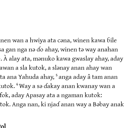
nen wan a hwiya ata cəna, winen kawa ɓile
̀, sa gan nga nə ɗo ahay, winen tə way anahan
À alay ata, mənuko kawa gwaslay ahay, aday
wan a sla kutok, a slənay anan ahay wan
rita ana Yahuda ahay,
anga aday â tam anan
5
kutok.
Way a sə ɗakay anan kwanay wan a
6
fok, aday Apasay ata a ngaman kutok:
tok. Anga nan, ki njaɗ anan way a Bəbay anak
Pol