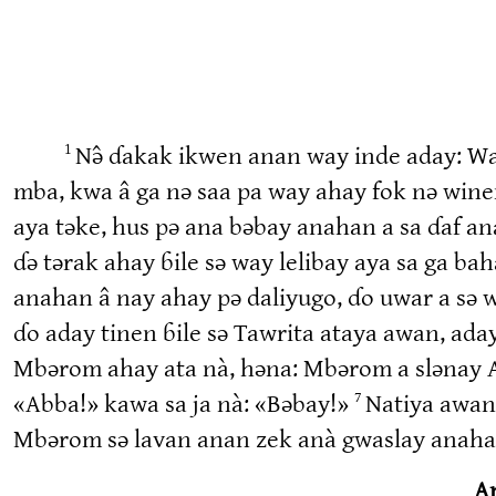
Nə̂ ɗakak ikwen anan way inde aday: Wa
1
mba, kwa â ga nə saa pa way ahay fok nə winen
aya təke, hus pə ana bəbay anahan a sa ɗaf a
ɗə tərak ahay ɓile sə way lelibay aya sa ga ba
anahan â nay ahay pə daliyugo, ɗo uwar a sə
ɗo aday tinen ɓile sə Tawrita ataya awan, a
Mbərom ahay ata nà, həna: Mbərom a slənay 
«
Abba!
» kawa sa ja nà: «Bəbay!»
Natiya awan
7
Mbərom sə lavan anan zek anà gwaslay anaha
An