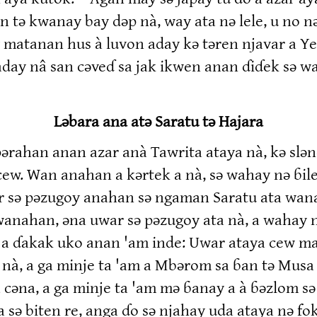
en tə kwanay bay dəp nà, way ata nə lele, u no 
 matanan hus à luvon aday kə təren njavar a Y
ay nâ san cəveɗ sa jak ikwen anan ɗiɗek sə way
Ləbara ana atə Saratu tə Hajara
rahan anan azar anà Tawrita ataya nà, kə slə
 cew. Wan anahan a kərtek a nà, sə wahay nə ɓ
ar sə pəzugoy anahan sə ngaman Saratu ata wan
anahan, əna uwar sə pəzugoy ata nà, a wahay 
 a ɗakak uko anan 'am inde: Uwar ataya cew ma
 nà, a ga minje ta 'am a Mbərom sa ɓan tə Musa
 cəna, a ga minje ta 'am mə ɓanay a à ɓəzlom s
 sə biten re, anga ɗo sə njahay uda ataya nə fo