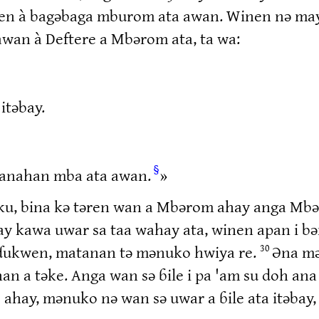
inen à bagəbaga mburom ata awan. Winen nə ma
an à Deftere a Mbərom ata, ta wa:
itəbay.
§
z anahan mba ata awan.
»
ku, bina kə təren wan a Mbərom ahay anga Mbə
y kawa uwar sa taa wahay ata, winen apan i bə
 ɗukwen, matanan tə mənuko hwiya re.
Əna mə
30
an a təke. Anga wan sə ɓile i pa 'am su doh ana
ahay, mənuko nə wan sə uwar a ɓile ata itəbay,