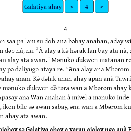
Galatiya ahay
<
4
>
4
n saa pa 'am su doh ana bəbay anahan, aday wi
 dəp nà, na.
À alay a kə̀ hərak fan bay ata na
2
nan alay ata awan.
Mənuko ɗukwen matanan re. 
3
hay pə daliyugo ataya re.
Əna alay ana Mbərom a
4
 wahay anan. Kə̀ ɗəfak anan ahay apan anà Taw
day mənuko ɗukwen ɗə̂ təra wan a Mbərom ahay 
Apasay ana Wan anahan à mivel a mənuko inde 
, iken ɓile sə awan sabay, əna wan a Mbərom ku
n ahay ata awan.
jahay sə Galatiya ahay a varan ajalay nga anà 