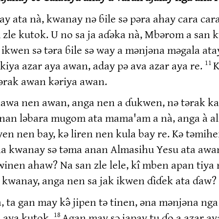
ay ata nà, kwanay nə ɓile sə pəra ahay cara c
le kutok. U no sa ja aɗəka nà, Mbərom a san 
ikwen sə təra ɓile sə way a mənjəna məgala at
 kiya azar aya awan, aday pə ava azar aya re.
K
11
tərak awan kəriya awan.
kawa nen awan, anga nen a ɗukwen, nə tərak ka
nan ləbara mugom ata mama'am a nà, anga à a
n nen bay, kə liren nen kula bay re. Kə təmihe
a kwanay sə təma anan Almasihu Yesu ata awa
winen ahaw? Na san zle lele, kî mben apan tiya
 kwanay, anga nen sa jak ikwen ɗiɗek ata ɗaw?
ta gan may kə̂ jipen tə tinen, əna mənjəna nga
n aya kutok.
Agan may sə japay tu ɗo a azar aya 
18