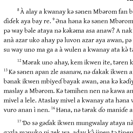
À alay a kwanay kə sənen Mbərom fan b
8
ɗiɗek aya bay re.
Əna həna kə sənen Mbərom z
9
pə way bəle ataya nə kəkəma asa anaw? A nak 
anà azar uko ahay pə luvon azar aya awan, pə
su way uno ma ga a à wulen a kwanay ata kə̀ 
Mərak uno ahay, kem ikwen ite, təren 
12
Kə sənen apan zle asanaw, nə ɗakak ikwen a
13
bənak ikwen mbiyeɗ bayak awan, əna kə kəɗiye
maslay a Mbərom. Kə təmihen nen nə kawa an
mivel a lele. Ataslay mivel a kwanay ata həna 
vuro anan ì nen.
Həna, nə tərak ɗo maniɗe a
16
Ɗo sə gəɗak ikwen mungwalay ataya nà, 
17
gəzla mənuko pi zek wa, aday kə̂ jipen tə tine