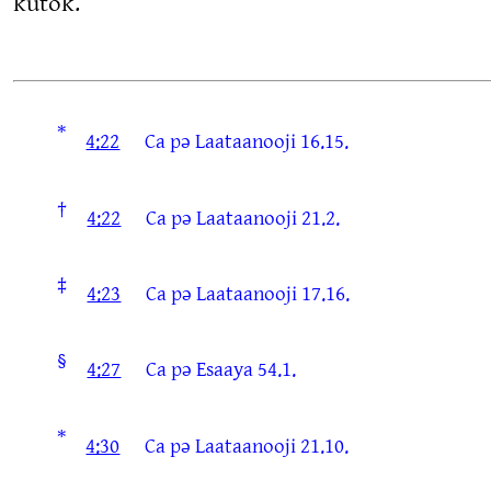
kutok.
*
4:22
Ca pə Laataanooji 16.15.
†
4:22
Ca pə Laataanooji 21.2.
‡
4:23
Ca pə Laataanooji 17.16.
§
4:27
Ca pə Esaaya 54.1.
*
4:30
Ca pə Laataanooji 21.10.