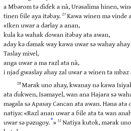
a Mbərom tə ɗiɗek a nà, Urəsalima hinen, w
tinen ɓile aya itəbay.
Kawa winen mə vinde aw
27
«Iken uwar a dərlay a anan,
kula kə wahak ɗowan itəbay ata awan,
aday kə ɗəmak way kawa uwar sə wahay ahay 
Taslay mivel,
anga uwar a ma razl ata nà,
i njaɗ gwaslay ahay zal uwar a winen ta mba
Mərak uno ahay, kwanay nə kawa Isiya
28
ata ɗukwen, Isəmayel, wan ana Hajara sə waha
məgala sə Apasay Cəncan ata awan. Həna ata
natiya: «Razl anan uwar a ɓile ata ta wan anah
*
uwar sə pəzugoy.
»
Natiya kutok, mərak uno 
31