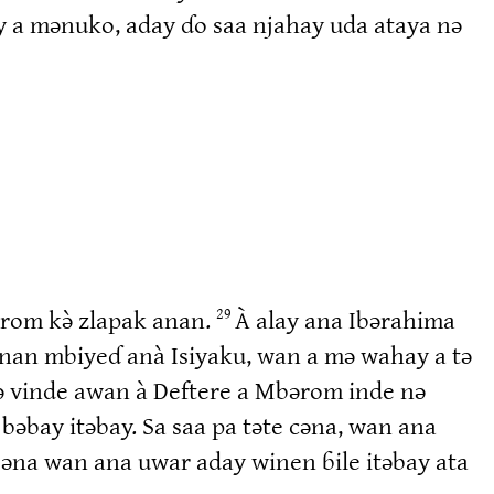
y a mənuko, aday ɗo saa njahay uda ataya nə
rom kə̀ zlapak anan.
À alay ana Ibərahima
29
nan mbiyeɗ anà Isiyaku, wan a mə wahay a tə
 vinde awan à Deftere a Mbərom inde nə
 bəbay itəbay. Sa saa pa təte cəna, wan ana
 əna wan ana uwar aday winen ɓile itəbay ata