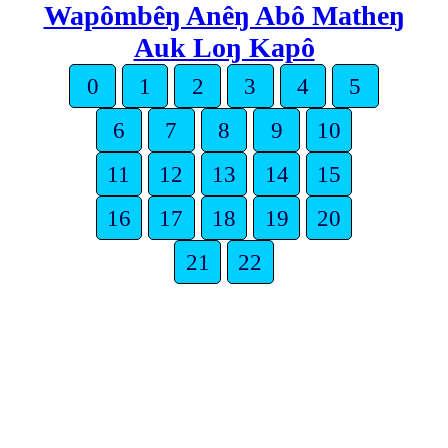
Wapômbêŋ Anêŋ Abô Matheŋ
Auk Loŋ Kapô
0
1
2
3
4
5
6
7
8
9
10
11
12
13
14
15
16
17
18
19
20
21
22