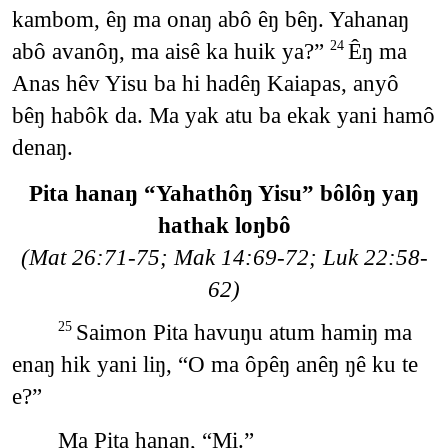
kambom, êŋ ma onaŋ abô êŋ bêŋ. Yahanaŋ
abô avanôŋ, ma aisê ka huik ya?”
Êŋ ma
24
Anas hêv Yisu ba hi hadêŋ Kaiapas, anyô
bêŋ habôk da. Ma yak atu ba ekak yani hamô
denaŋ.
Pita hanaŋ “Yahathôŋ Yisu” bôlôŋ yaŋ
hathak loŋbô
(Mat 26:71-75; Mak 14:69-72; Luk 22:58-
62)
Saimon Pita havuŋu atum hamiŋ ma
25
enaŋ hik yani liŋ, “O ma ôpêŋ anêŋ ŋê ku te
e?”
Ma Pita hanaŋ, “Mi.”