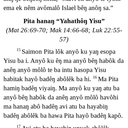
ema ek nêm avômalô Islael bêŋ anôŋ sa.”
Pita hanaŋ “Yahathôŋ Yisu”
(Mat 26:69-70; Mak 14:66-68; Luk 22:55-
57)
Saimon Pita lôk anyô ku yaŋ esopa
15
Yisu ba i. Anyô ku êŋ ma anyô bêŋ habôk da
anêŋ anyô môlô te ba intu hasopa Yisu
habitak hayô badêŋ abôlêk ba hi.
Ma Pita
16
hamiŋ badêŋ viyaiŋ. Ma anyô ku yaŋ atu ba
anyô bêŋ habôk da anêŋ anyô môlô havôhi
ma hanaŋ abô hadêŋ avi atu ba hayabiŋ
badêŋ abôlêk ba hawa Pita hayô badêŋ kapô.
17