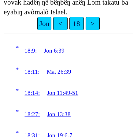
vovak hadêŋ ŋê bêŋbêŋ anêŋ Lom takatu ba
eyabiŋ avômalô Islael.
Jon
<
18
>
*
18:9:
Jon 6:39
*
18:11:
Mat 26:39
*
18:14:
Jon 11:49-51
*
18:27:
Jon 13:38
*
18:31:
Jon 19:6-7