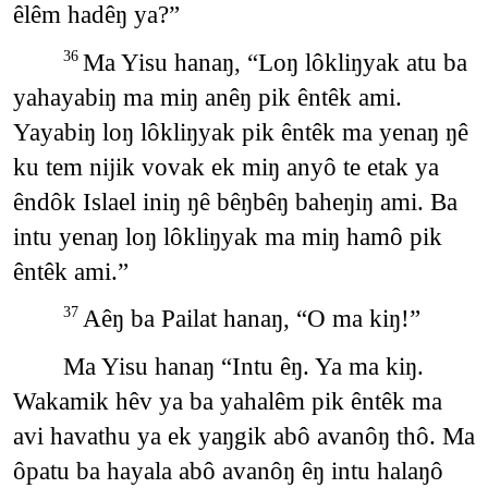
êlêm hadêŋ ya?”
Ma Yisu hanaŋ, “Loŋ lôkliŋyak atu ba
36
yahayabiŋ ma miŋ anêŋ pik êntêk ami.
Yayabiŋ loŋ lôkliŋyak pik êntêk ma yenaŋ ŋê
ku tem nijik vovak ek miŋ anyô te etak ya
êndôk Islael iniŋ ŋê bêŋbêŋ baheŋiŋ ami. Ba
intu yenaŋ loŋ lôkliŋyak ma miŋ hamô pik
êntêk ami.”
Aêŋ ba Pailat hanaŋ, “O ma kiŋ!”
37
Ma Yisu hanaŋ “Intu êŋ. Ya ma kiŋ.
Wakamik hêv ya ba yahalêm pik êntêk ma
avi havathu ya ek yaŋgik abô avanôŋ thô. Ma
ôpatu ba hayala abô avanôŋ êŋ intu halaŋô