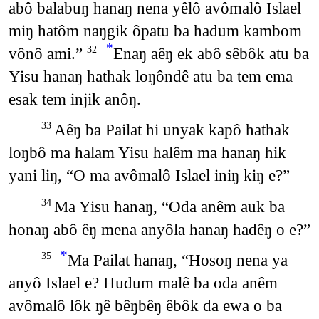
abô balabuŋ hanaŋ nena yêlô avômalô Islael
miŋ hatôm naŋgik ôpatu ba hadum kambom
*
vônô ami.”
Enaŋ aêŋ ek abô sêbôk atu ba
32
Yisu hanaŋ hathak loŋôndê atu ba tem ema
esak tem injik anôŋ.
Aêŋ ba Pailat hi unyak kapô hathak
33
loŋbô ma halam Yisu halêm ma hanaŋ hik
yani liŋ, “O ma avômalô Islael iniŋ kiŋ e?”
Ma Yisu hanaŋ, “Oda anêm auk ba
34
honaŋ abô êŋ mena anyôla hanaŋ hadêŋ o e?”
*
Ma Pailat hanaŋ, “Hosoŋ nena ya
35
anyô Islael e? Hudum malê ba oda anêm
avômalô lôk ŋê bêŋbêŋ êbôk da ewa o ba