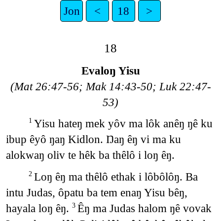
Jon
<
18
>
18
Evaloŋ Yisu
(Mat 26:47-56; Mak 14:43-50; Luk 22:47-
53)
Yisu hateŋ mek yôv ma lôk anêŋ ŋê ku
1
ibup êyô ŋaŋ Kidlon. Ŋaŋ êŋ vi ma ku
alokwaŋ oliv te hêk ba thêlô i loŋ êŋ.
Loŋ êŋ ma thêlô ethak i lôbôlôŋ. Ba
2
intu Judas, ôpatu ba tem enaŋ Yisu bêŋ,
hayala loŋ êŋ.
Êŋ ma Judas halom ŋê vovak
3