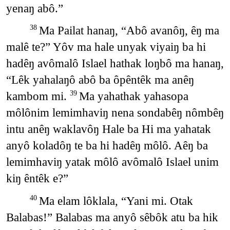
yenaŋ abô.”
Ma Pailat hanaŋ, “Abô avanôŋ, êŋ ma
38
malê te?” Yôv ma hale unyak viyaiŋ ba hi
hadêŋ avômalô Islael hathak loŋbô ma hanaŋ,
“Lêk yahalaŋô abô ba ôpêntêk ma anêŋ
kambom mi.
Ma yahathak yahasopa
39
môlônim lemimhaviŋ nena sondabêŋ nômbêŋ
intu anêŋ waklavôŋ Hale ba Hi ma yahatak
anyô koladôŋ te ba hi hadêŋ môlô. Aêŋ ba
lemimhaviŋ yatak môlô avômalô Islael unim
kiŋ êntêk e?”
Ma elam lôklala, “Yani mi. Otak
40
Balabas!” Balabas ma anyô sêbôk atu ba hik