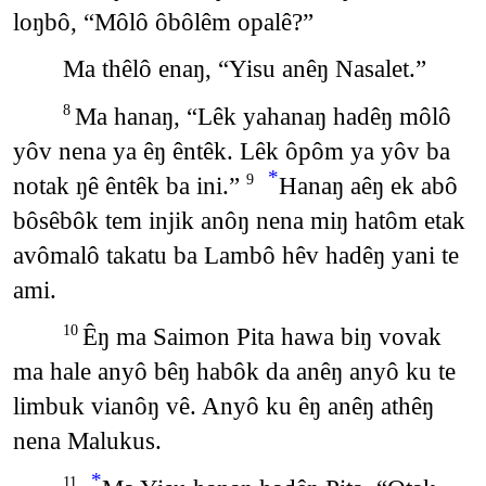
loŋbô, “Môlô ôbôlêm opalê?”
Ma thêlô enaŋ, “Yisu anêŋ Nasalet.”
Ma hanaŋ, “Lêk yahanaŋ hadêŋ môlô
8
yôv nena ya êŋ êntêk. Lêk ôpôm ya yôv ba
*
notak ŋê êntêk ba ini.”
Hanaŋ aêŋ ek abô
9
bôsêbôk tem injik anôŋ nena miŋ hatôm etak
avômalô takatu ba Lambô hêv hadêŋ yani te
ami.
Êŋ ma Saimon Pita hawa biŋ vovak
10
ma hale anyô bêŋ habôk da anêŋ anyô ku te
limbuk vianôŋ vê. Anyô ku êŋ anêŋ athêŋ
nena Malukus.
*
11