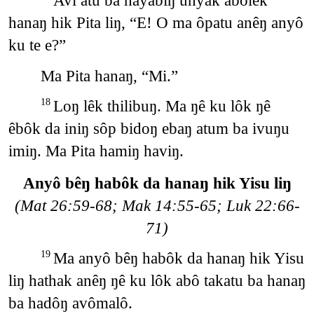
Avi atu ba hayabiŋ unyak abôlêk
hanaŋ hik Pita liŋ, “E! O ma ôpatu anêŋ anyô
ku te e?”
Ma Pita hanaŋ, “Mi.”
Loŋ lêk thilibuŋ. Ma ŋê ku lôk ŋê
18
êbôk da iniŋ sôp bidoŋ ebaŋ atum ba ivuŋu
imiŋ. Ma Pita hamiŋ haviŋ.
Anyô bêŋ habôk da hanaŋ hik Yisu liŋ
(Mat 26:59-68; Mak 14:55-65; Luk 22:66-
71)
Ma anyô bêŋ habôk da hanaŋ hik Yisu
19
liŋ hathak anêŋ ŋê ku lôk abô takatu ba hanaŋ
ba hadôŋ avômalô.