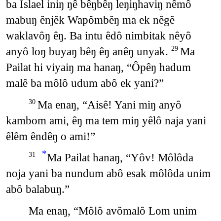
ba Islael iniŋ ŋê bêŋbêŋ leŋiŋhaviŋ nêmô
mabuŋ ênjêk Wapômbêŋ ma ek nêgê
waklavôŋ êŋ. Ba intu êdô nimbitak nêyô
anyô loŋ buyaŋ bêŋ êŋ anêŋ unyak.
Ma
29
Pailat hi viyaiŋ ma hanaŋ, “Ôpêŋ hadum
malê ba môlô udum abô ek yani?”
Ma enaŋ, “Aisê! Yani miŋ anyô
30
kambom ami, êŋ ma tem miŋ yêlô naja yani
êlêm êndêŋ o ami!”
*
Ma Pailat hanaŋ, “Yôv! Môlôda
31
noja yani ba nundum abô esak môlôda unim
abô balabuŋ.”
Ma enaŋ, “Môlô avômalô Lom unim