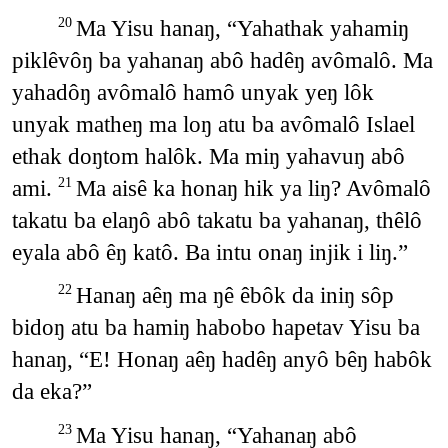
Ma Yisu hanaŋ, “Yahathak yahamiŋ
20
piklêvôŋ ba yahanaŋ abô hadêŋ avômalô. Ma
yahadôŋ avômalô hamô unyak yeŋ lôk
unyak matheŋ ma loŋ atu ba avômalô Islael
ethak doŋtom halôk. Ma miŋ yahavuŋ abô
ami.
Ma aisê ka honaŋ hik ya liŋ? Avômalô
21
takatu ba elaŋô abô takatu ba yahanaŋ, thêlô
eyala abô êŋ katô. Ba intu onaŋ injik i liŋ.”
Hanaŋ aêŋ ma ŋê êbôk da iniŋ sôp
22
bidoŋ atu ba hamiŋ habobo hapetav Yisu ba
hanaŋ, “E! Honaŋ aêŋ hadêŋ anyô bêŋ habôk
da eka?”
Ma Yisu hanaŋ, “Yahanaŋ abô
23