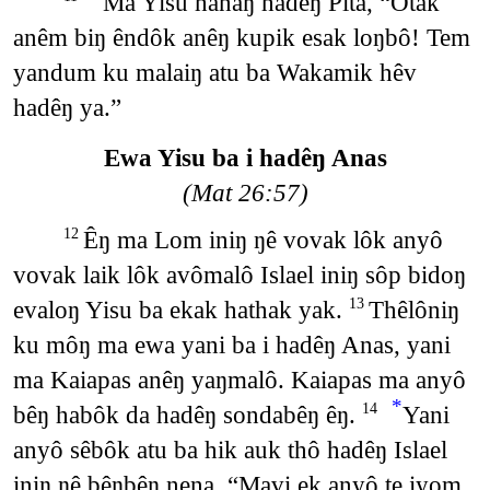
Ma Yisu hanaŋ hadêŋ Pita, “Otak
anêm biŋ êndôk anêŋ kupik esak loŋbô! Tem
yandum ku malaiŋ atu ba Wakamik hêv
hadêŋ ya.”
Ewa Yisu ba i hadêŋ Anas
(Mat 26:57)
Êŋ ma Lom iniŋ ŋê vovak lôk anyô
12
vovak laik lôk avômalô Islael iniŋ sôp bidoŋ
evaloŋ Yisu ba ekak hathak yak.
Thêlôniŋ
13
ku môŋ ma ewa yani ba i hadêŋ Anas, yani
ma Kaiapas anêŋ yaŋmalô. Kaiapas ma anyô
*
bêŋ habôk da hadêŋ sondabêŋ êŋ.
Yani
14
anyô sêbôk atu ba hik auk thô hadêŋ Islael
iniŋ ŋê bêŋbêŋ nena, “Mavi ek anyô te iyom