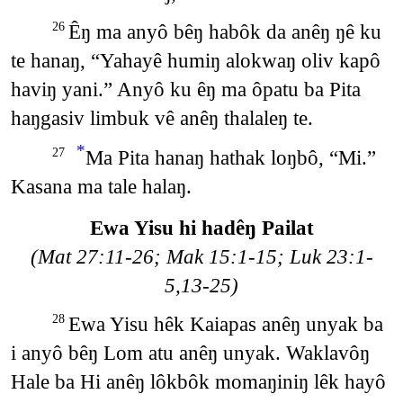
Êŋ ma anyô bêŋ habôk da anêŋ ŋê ku
26
te hanaŋ, “Yahayê humiŋ alokwaŋ oliv kapô
haviŋ yani.” Anyô ku êŋ ma ôpatu ba Pita
haŋgasiv limbuk vê anêŋ thalaleŋ te.
*
Ma Pita hanaŋ hathak loŋbô, “Mi.”
27
Kasana ma tale halaŋ.
Ewa Yisu hi hadêŋ Pailat
(Mat 27:11-26; Mak 15:1-15; Luk 23:1-
5,13-25)
Ewa Yisu hêk Kaiapas anêŋ unyak ba
28
i anyô bêŋ Lom atu anêŋ unyak. Waklavôŋ
Hale ba Hi anêŋ lôkbôk momaŋiniŋ lêk hayô