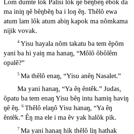
Lom dumte lôk Palisi lôk ŋê bêŋbêŋ êbôk da
ma iniŋ ŋê bêŋbêŋ ba i loŋ êŋ. Thêlô ewa
atum lam lôk atum abiŋ kapok ma nômkama
nijik vovak.
Yisu hayala nôm takatu ba tem êpôm
4
yani ba hi yaiŋ ma hanaŋ, “Môlô ôbôlêm
opalê?”
Ma thêlô enaŋ, “Yisu anêŋ Nasalet.”
5
Ma yani hanaŋ, “Ya êŋ êntêk.” Judas,
ôpatu ba tem enaŋ Yisu bêŋ intu hamiŋ haviŋ
ŋê êŋ.
Thêlô elaŋô Yisu hanaŋ, “Ya êŋ
6
êntêk.” Êŋ ma ele i ma êv yak halôk pik.
Ma yani hanaŋ hik thêlô liŋ hathak
7