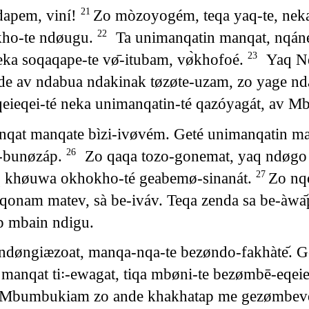
dapem, viní!
Zo mòzoyogém, teqa yaq-te, ne
21
kho-te ndøugu.
Ta unimanqatin manqat, nqá
22
a soqaqape-te vø̄-itubam, vø̀khofoé.
Yaq N
23
 av ndabua ndakinak tøzøte-uzam, zo yage nda
eqei-té neka unimanqatin-té qazóyagát, a
qat manqate bìzi-ivøvém. Geté unimanqatin ma
i-bunøzáp.
Zo qaqa tozo-gonemat, yaq ndøgo z
26
Yaq khøuwa okhokho-té geabemø-sinanát.
Zo nqo
27
am matev, sà be-iváv. Teqa zenda sa be-àwa᷄p
ap mbain ndigu.
øngiæzoat, manqa-nqa-te bezøndo-fakhàte᷄. Ge
nqat ti꞉-ewagat, tiqa mbøni-te bezømbē-eqeie
Mbumbukiam zo ande khakhatap me gezømbeve, 