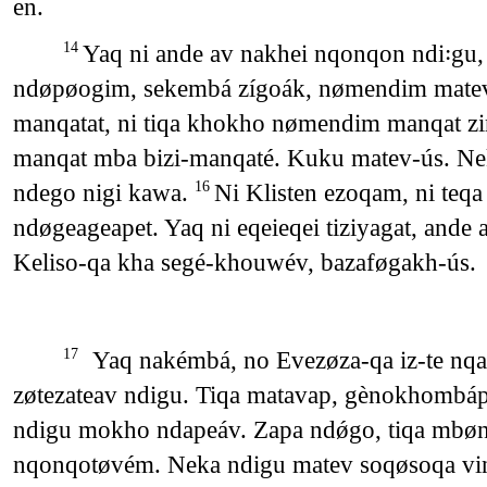
en.
Yaq ni ande av nakhei nqonqon ndi꞉g
14
ndøpøogim, sekembá zígoák, nømendim mate
manqatat, ni tiqa khokho nømendim manqat z
manqat mba bizi-manqaté. Kuku matev-ús. Nek
ndego nigi kawa.
Ni Klisten ezoqam, ni teqa
16
ndøgeageapet. Yaq ni eqeieqei tiziyagat, ande
Keliso-qa kha segé-khouwév, bazaføgakh-ús.
Yaq nakémbá, no Evezøza-qa iz-te n
17
zøtezateav ndigu. Tiqa matavap, gènokhombá
ndigu mokho ndapeáv. Zapa ndǿgo, tiqa mbøn
nqonqotøvém. Neka ndigu matev soqøsoqa v