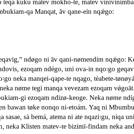
so teqa kuku matev mokho-te, matev vinivinimb
mbukiam-qa Manqat, āv qane-eín nqǽgo:
qavig,” ndøgo ni āv qani-nømendím nqǽgo: K
ovis, ezoqam ndégo, uni ova-in nqo꞉go geqavi
qo꞉go neka manqei-qape-te nqago, tèabete-tønøy
t, neka nøme tegi manqa vevezam ezoqam vǿgoā
mbukiam-gi ezoqam ndizø-keoge. Neka nøme nd
ten bawan tøke nonqo ni-etoám. Yaq ni Mbumbuki
a sasae, sà bemá, atema ni ate nqazi꞉gu, niqa u
 neka Klisten matev-te bizimī-findam neka and