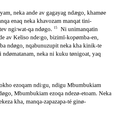
øyam, neka ande av gagayag ndægo, khamøe
anqa enaq neka khavozam manqat tini-
tev ngi꞉wat-qa ndøgo.
Ni unimanqatin
15
de av Keliso nde꞉go, bizimī-kopømba-en,
imba ndøgo, nqabunuzupit neka kha kinik-te
ei ndømatanam, neka ni kuku tønigoat, yaq
 bavokho ezoqam ndi꞉gu, ndigu Mbumbukiam
te ndøgo, Mbumbukiam ezoqa ndezø-etoam. Neka
ekeza kha, manqa-zapazapa-té ginø-