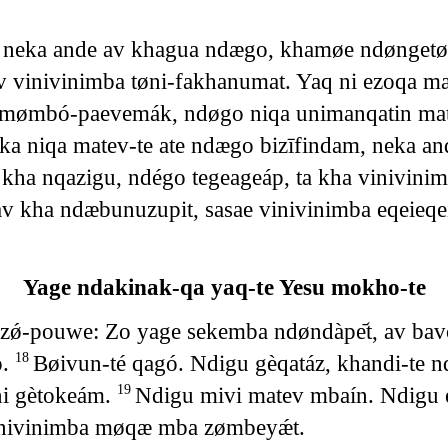
u, neka ande av khagua ndægo, khamøe ndønget
v vinivinimba tøni-fakhanumat. Yaq ni ezoqa m
imømbó-paevemák, ndøgo niqa unimanqatin ma
a niqa matev-te ate ndægo bizīfindam, neka an
 kha nqazigu, ndégo tegeageáp, ta kha vinivin
 av kha ndæbunuzupit, sasae vinivinimba eqeieq
Yage ndakinak-qa yaq-te Yesu mokho-te
qazǿ-pouwe: Zo yage sekemba ndøndàpe᷄t, av
p.
Bøivun-té qagó. Ndigu gèqatáz, khandi-
18
i gètokeám.
Ndigu mivi matev mbaín. Ndigu 
19
inivinimba møqæ mba zømbeyǽt.