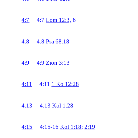
4:7
4:7
Lom 12:3,
6
4:8
4:8
Psa 68:18
4:9
4:9
Zion 3:13
4:11
4:11
1 Ko 12:28
4:13
4:13
Kol 1:28
4:15
4:15-16
Kol 1:18
;
2:19