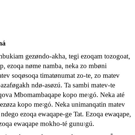
á
mbukiam gezøndo-akha, tegi ezoqam tozogoat,
geáp, ezoqa nøme namba, neka zo mbøni
tev soqøsoqa timatønumat zo-te, zo matev
aføgakh ndø-asøzú. Ta sambi matev-te
qova Mbomambaqape kopo me꞉gó. Neka até
ezøza kopo me꞉gó. Neka unimanqatin matev
, ndego ezoqa ewaqape-ge Tat. Ezoqa ewaqape,
zoqa ewaqape mokho-té gunu꞉gú.