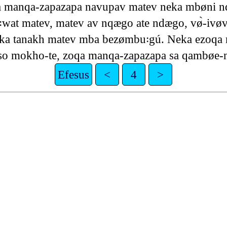
 manqa-zapazapa navupav matev neka mbøni n
꞉wat matev, matev av nqægo ate ndægo, vø̀-iv
neka tanakh matev mba bezømbu꞉gú. Neka ezoqa 
iso mokho-te, zoqa manqa-zapazapa sa qambøe-
Efesus
<
4
>