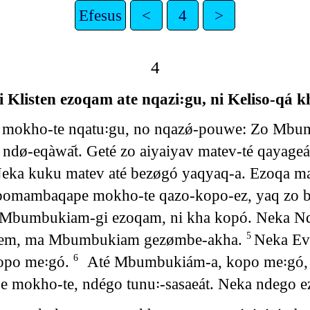
Efesus
<
4
>
4
i Klisten ezoqam ate nqazi꞉gu, ni Keliso-qá kh
 mokho-te nqatu꞉gu, no nqazǿ-pouwe: Zo Mbu
 ndø-eqàwa᷄t. Geté zo aiyaiyav matev-té qaya
eka kuku matev até bezøgó yaqyaq-a. Ezoqa ma
mambaqape mokho-te qazo-kopo-ez, yaq zo baz
Mbumbukiam-gi ezoqam, ni kha kopó. Neka N
dapem, ma Mbumbukiam gezømbe-akha.
Neka Ev
5
kopo me꞉gó.
Até Mbumbukiám-a, kopo me꞉gó
6
 mokho-te, ndégo tunu꞉-sasaeát. Neka ndego e