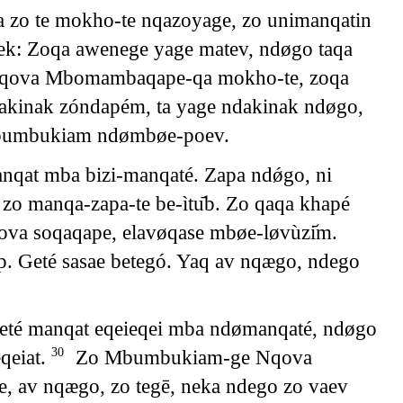
ka zo te mokho-te nqazoyage, zo unimanqatin
nek: Zoqa awenege yage matev, ndøgo taqa
qova Mbomambaqape-qa mokho-te, zoqa
kinak zóndapém, ta yage ndakinak ndøgo,
v Mbumbukiam ndømbøe-poev.
nqat mba bizi-manqaté. Zapa ndǿgo, ni
o manqa-zapa-te be-ìtu᷄b. Zo qaqa khapé
va soqaqape, elavøqase mbøe-løvùzi᷄m.
. Geté sasae betegó. Yaq av nqægo, ndego
té manqat eqeieqei mba ndømanqaté, ndøgo
qeiat.
Zo Mbumbukiam-ge Nqova
30
av nqægo, zo tegē, neka ndego zo vaev