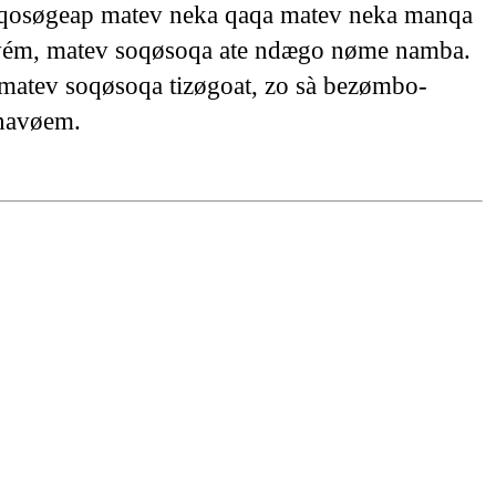
qosøgeap matev neka qaqa matev neka manqa
øvém, matev soqøsoqa ate ndægo nøme namba.
matev soqøsoqa tizøgoat, zo sà bezømbo-
navøem.