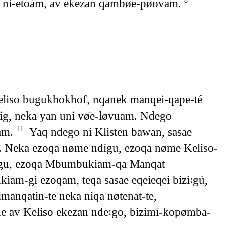
a ni-etoám, av ekezan qambøe-pøovam.
8
eliso bugukhokhof, nqanek manqei-qape-té
g, neka yan uni vø̄e-løvuam. Ndego
ám.
Yaq ndego ni Klisten bawan, sasae
11
t. Neka ezoqa nøme ndígu, ezoqa nøme Keliso-
ígu, ezoqa Mbumbukiam-qa Manqat
am-gi ezoqam, teqa sasae eqeieqei bizi꞉gú,
nimanqatin-te neka niqa nøtenat-te,
e av Keliso ekezan nde꞉go, bizimī-kopømba-