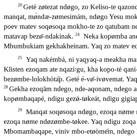
Geté zøtezat ndøgo, zo Keliso-te qazon
20
manqat, mø̀ndæ-zømesimám, ndøgo Yesu mo
poev matev soqøsoqa mokho-te zo qatubam nek
matavap bezø̄-ndakinak.
Neka kopømba ande
24
Mbumbukiam gekhakheinam. Yaq zo matev eqei
Yaq nakémbá, ni yaqyaq-a meakha man
25
Klisten ezoqam ate nqazi꞉gu, kha kopo-té qan
bezømbe-lolokhòta᷄p. Geté é-vø̄-ivøvemat. 
Gekha ezoqām ndego, nde-aqonam, ndego aqon
28
kopømbaqapé, ndigu gezǿ-tøkeát, ndigu gigi
Manqat soqøsoqa ndøgo, ezoqa nøme nd
29
ezoqa nøme ndøzømbe-tøkee. Yaq ndigu zoqa ma
Mbomambaqape, viniv mbo-etøòme᷄m, ndego 