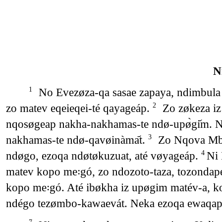
N
No Evezøza-qa sasae zapaya, ndimbula
1
zo matev eqeieqei-té qayageáp.
Zo zøkeza iz
2
nqosøgeap nakha-nakhamas-te ndø-upø̀gi᷄m. N
nakhamas-te ndø-qavøinàma᷄t.
Zo Nqova Mbo
3
ndøgo, ezoqa ndøtøkuzuat, até vøyageáp.
Ni 
4
matev kopo me꞉gó, zo ndozoto-taza, tozon
kopo me꞉gó. Até ibøkha iz upøgim matév-a, 
ndégo tezømbo-kawaevát. Neka ezoqa ewaqape