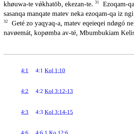
khøuwa-te vǿkhatōb, ekezan-te.
Ezoqam-qa
31
sasanqa manqate matev neka ezoqam-qa iz ngi
Geté zo yaqyaq-a, matev eqeieqei ndøgó 
32
navøemát, kopømba av-té, Mbumbukiam Kel
4:1
4:1
Kol 1:10
4:2
4:2
Kol 3:12-13
4:3
4:3
Kol 3:14-15
4:6
4:6
1 Ko 12:6