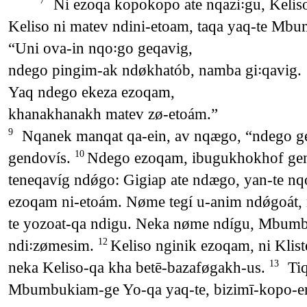
Ni ezoqa kopokopo ate nqazi꞉gu, Keli
7
Keliso ni matev ndini-etoam, taqa yaq-te Mbu
“Uni ova-in nqo꞉go geqavig,
ndego pingim-ak ndøkhatób, namba gi꞉qavig.
Yaq ndego ekeza ezoqam,
khanakhanakh matev zø-etoám.”
Nqanek manqat qa-ein, av nqægo, “ndego ge
9
gendovís.
Ndego ezoqam, ibugukhokhof gend
10
teneqavíg ndǿgo: Gigiap ate ndægo, yan-te n
ezoqam ni-etoám. Nøme tegí u-anim ndǿgoá
te yozoat-qa ndigu. Neka nøme ndígu, Mbu
ndi꞉zømesim.
Keliso nginik ezoqam, ni Klis
12
neka Keliso-qa kha betē-bazaføgakh-us.
Tiq
13
Mbumbukiam-ge Yo-qa yaq-te, bizimī-kopo-en,