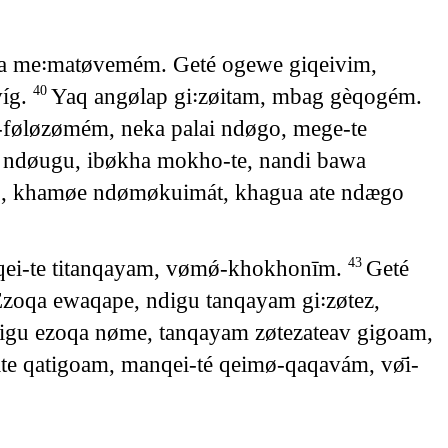
a me꞉matøvemém. Geté ogewe giqeivim,
íg.
Yaq angølap gi꞉zøitam, mbag gèqogém.
40
føløzømém, neka palai ndøgo, mege-te
se ndøugu, ibøkha mokho-te, nandi bawa
ho, khamøe ndømøkuimát, khagua ate ndægo
ei-te titanqayam, vømǿ-khokhonīm.
Geté
43
Ezoqa ewaqape, ndigu tanqayam gi꞉zøtez,
digu ezoqa nøme, tanqayam zøtezateav gigoam,
e qatigoam, manqei-té qeimø-qaqavám, vø̄i-