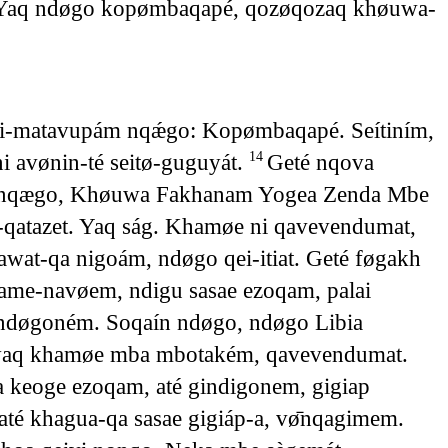
́. Yaq ndøgo kopømbaqapé, qozøqozaq khøuwa-
-matavupám nqǽgo: Kopømbaqapé. Seítiním,
 avønin-té seitø-guguyát.
Geté nqova
14
 av nqægo, Khøuwa Fakhanam Yogea Zenda Mbe
e-qatazet. Yaq ság. Khamøe ni qavevendumat,
at-qa nigoám, ndøgo qei-itiat. Geté føgakh
ame-navøem, ndigu sasae ezoqam, palai
 ndøgoném. Soqaín ndøgo, ndøgo Libia
, yaq khamøe mba mbotakém, qavevendumat.
keoge ezoqam, até gindigonem, gigiap
́ khagua-qa sasae gigiáp-a, vø̄nqagimem.