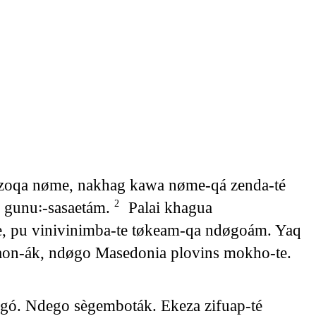
ezoqa nøme, nakhag kawa nøme-qá zenda-té
 gunu꞉-sasaetám.
Palai khagua
2
te, pu vinivinimba-te tøkeam-qa ndøgoám. Yaq
taon-ák, ndøgo Masedonia plovins mokho-te.
́. Ndego sègemboták. Ekeza zifuap-té