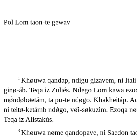
Pol Lom taon-te gewav
Khøuwa qandap, ndigu gizavem, ni Itali
1
ginø-áb. Teqa iz Zuliés. Ndego Lom kawa e
mø̀ndøbøetám, ta pu-te ndøgo. Khakheitáp. A
ni teitø-ketámb ndǿgo, vø̄i-søkuzim. Ezoqa
Teqa iz Alistakús.
Khøuwa nøme qandopave, ni Saedon taon-t
3