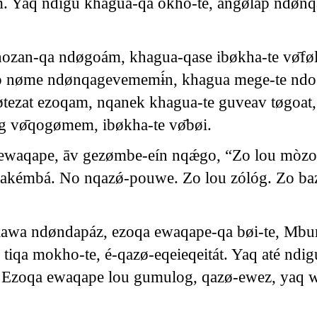
m. Yaq ndigu khagua-qa okho-te, angølap ndønq
ozan-qa ndøgoám, khagua-qase ibøkha-te vø̄fø
ap nøme ndønqagevememɨ́n, khagua mege-te ndo
tezat ezoqam, nqanek khagua-te guveav tøgoat, 
g vø̄qogømem, ibøkha-te vø̄bøi.
waqape, āv gezømbe-eín nqǽgo, “Zo lou mòzo
akémbá. No nqazǿ-pouwe. Zo lou zólóg. Zo ba
flawa ndøndapáz, ezoqa ewaqape-qa bøi-te, Mb
qa mokho-te, é-qazø-eqeieqeitát. Yaq até ndigu
Ezoqa ewaqape lou gumulog, qazø-ewez, yaq w
8