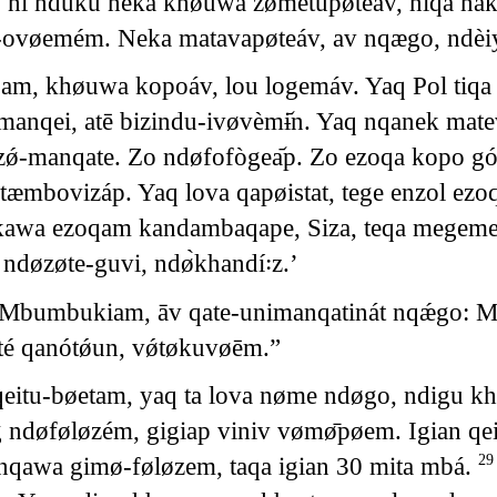
ni nduku neká khøuwa zømetupøteáv, niqa nak
vøemém. Neka matavapøteáv, av nqægo, ndèiy
 khøuwa kopoáv, lou logemáv. Yaq Pol tiqa m
 manqei, atē bizindu-ivøvèmɨ᷄n. Yaq nqanek m
zǿ-manqate. Zo ndøfofògea᷄p. Zo ezoqa kopo go
æmbovizáp. Yaq lova qapøistat, tege enzol ezo
kawa ezoqam kandambaqape, Siza, teqa megemege
døzøte-guvi, ndø̀khandí꞉z.’
o Mbumbukiam, āv qate-unimanqatinát nqǽgo: 
́ qanótǿun, vǿtøkuvøēm.”
qeitu-bøetam, yaq ta lova nøme ndøgo, ndigu kh
ndøføløzém, gigiap viniv vømø̄pøem. Igian qeiv
 nqawa gimø-føløzem, taqa igian 30 mita mbá.
2