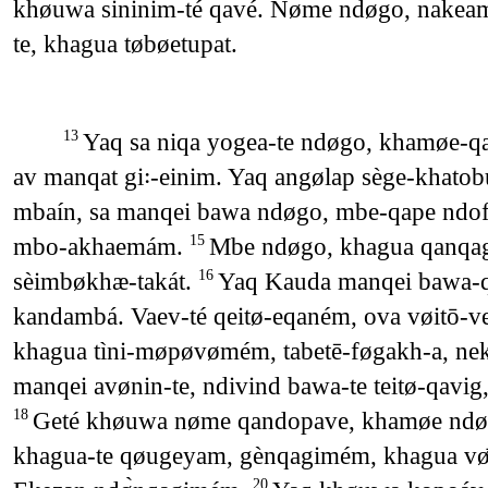
khøuwa sininim-té qavé. Nøme ndøgo, nakea
te, khagua tøbøetupat.
Yaq sa niqa yogea-te ndøgo, khamøe-qas
13
av manqat gi꞉-einim. Yaq angølap sège-khatobu
mbaín, sa manqei bawa ndøgo, mbe-qape ndo
mbo-akhaemám.
Mbe ndøgo, khagua qanqagim
15
sèimbøkhæ-takát.
Yaq Kauda manqei bawa-qas
16
kandambá. Vaev-té qeitø-eqaném, ova vøitō
khagua tìni-møpøvømém, tabetē-føgakh-a, n
manqei avønin-te, ndivind bawa-te teitø-qav
Geté khøuwa nøme qandopave, khamøe ndøgo
18
khagua-te qøugeyam, gènqagimém, khagua v
20