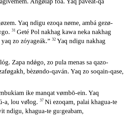
agivemém. Angølap foá. Yaq paveat-qa
løzem. Yaq ndigu ezoqa nøme, ambá gezø-
꞉go.
Geté Pol nakhag kawa neka nakhag
31
yaq zo zóyageák.”
Yaq ndigu nakhag
32
lóg. Zapa ndǿgo, zo pula menas sa qazo-
zaføgakh, bèzøndo-qaván. Yaq zo soqain-qase,
umbukiam ike manqat vømbō-ein. Yaq
́-a, lou vø̄log.
Ni ezoqam, palai khagua-te
37
it ndigu, khagua-te gu꞉geabam,