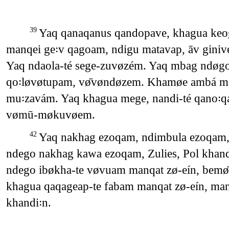
Yaq qanaqanus qandopave, khagua keog
39
manqei ge꞉v qagoam, ndigu matavap, āv ginivee
Yaq ndaola-té sege-zuvøzém. Yaq mbag ndøg
qo꞉løvøtupam, vø̄vøndøzem. Khamøe ambá man
mu꞉zavám. Yaq khagua mege, nandi-té qano꞉q
vømū-møkuvøem.
Yaq nakhag ezoqam, ndimbula ezoqam, 
42
ndego nakhag kawa ezoqam, Zulies, Pol khand
ndego ibøkha-te vøvuam manqat zø-eín, bem
khagua qaqageap-te fabam manqat zø-eín, manq
khandi꞉n.