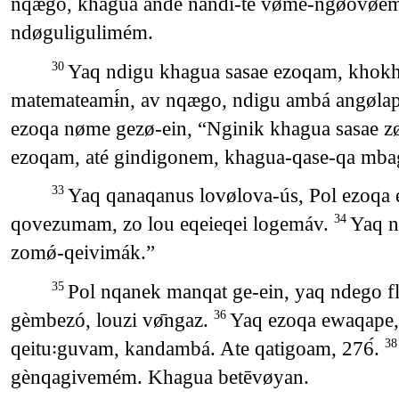
nqægo, khagua andé nandi-té vømé-ngøovøē
ndøguligulimém.
Yaq ndigu khagua sasae ezoqam, khokh
30
matemateamɨ́n, av nqægo, ndigu ambá angøl
ezoqa nøme gezø-ein, “Nginik khagua sasae zø
ezoqam, até gindigonem, khagua-qase-qa mba
Yaq qanaqanus lovølova-ús, Pol ezoqa e
33
qovezumam, zo lou eqeieqei logemáv.
Yaq n
34
zomǿ-qeivimák.”
Pol nqanek manqat ge-ein, yaq ndego 
35
gèmbezó, louzi vø̄ngaz.
Yaq ezoqa ewaqape, ti
36
qeitu꞉guvam, kandambá. Ate qatigoam, 276́.
3
gènqagivemém. Khagua betēvøyan.