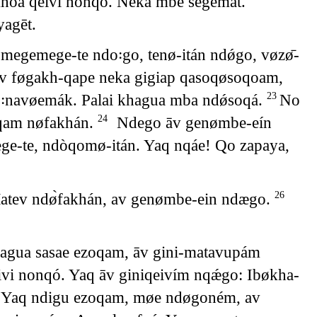
hoa qeivi nonqo. Neka mbe sègemát.
agēt.
egemege-te ndo꞉go, tenø-itán ndǿgo, vøzø̄-
atev føgakh-qape neka gigiap qasoqøsoqoam,
́꞉navøemák. Palai khagua mba ndǿsoqá.
No
23
qam nøfakhán.
Ndego āv genømbe-eín
24
-te, ndòqomø-itán. Yaq nqáe! Qo zapaya,
Matev ndø̀fakhán, av genømbe-ein ndægo.
26
agua sasae ezoqam, āv gini-matavupám
i nonqó. Yaq āv giniqeivím nqǽgo: Ibøkha-
Yaq ndigu ezoqam, møe ndøgoném, av
9