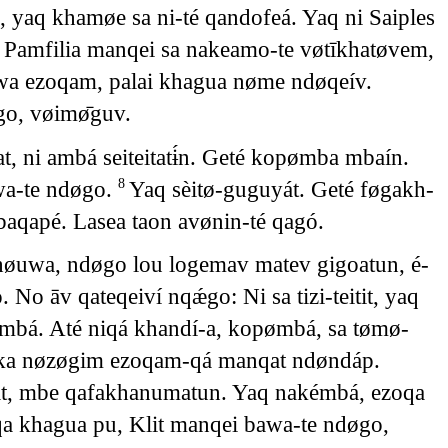
yaq khamøe sa ni-té qandofeá. Yaq ni Saiples
 Pamfilia manqei sa nakeamo-te vøtīkhatøvem,
wa ezoqam, palai khagua nøme ndøqeív.
́go, vøimø̄guv.
 ni ambá seiteitatɨ́n. Geté kopømba mbaín.
awa-te ndøgo.
Yaq sèitø-guguyát. Geté føgakh-
8
apé. Lasea taon avønin-té qagó.
øuwa, ndøgo lou logemav matev gigoatun, é-
. No āv qateqeiví nqǽgo: Ni sa tizi-teitit, yaq
bá. Até niqá khandí-a, kopømbá, sa tømø-
eka nøzøgim ezoqam-qá manqat ndøndáp.
at, mbe qafakhanumatun. Yaq nakémbá, ezoqa
qa khagua pu, Klit manqei bawa-te ndøgo,