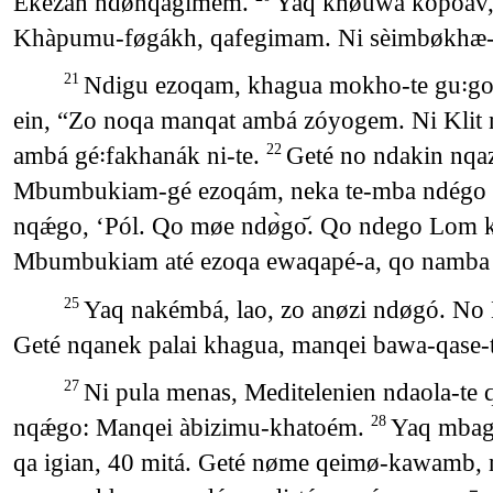
Ekezan ndø̀nqagimém.
Yaq khøuwa kopoáv, 
Khàpumu-føgákh, qafegimam. Ni sèimbøkhæ-o
Ndigu ezoqam, khagua mokho-te gu꞉goam,
21
ein, “Zo noqa manqat ambá zóyogem. Ni Klit
ambá gé꞉fakhanák ni-te.
Geté no ndakin nqa
22
Mbumbukiam-gé ezoqám, neka te-mba ndégo t
nqǽgo, ‘Pól. Qo møe ndø̀go᷄. Qo ndego Lom 
Mbumbukiam até ezoqa ewaqapé-a, qo namba n
Yaq nakémbá, lao, zo anøzi ndøgó. N
25
Geté nqanek palai khagua, manqei bawa-qase-te
Ni pula menas, Meditelenien ndaola-te 
27
nqǽgo: Manqei àbizimu-khatoém.
Yaq mbag 
28
qa igian, 40 mitá. Geté nøme qeimø-kawamb,