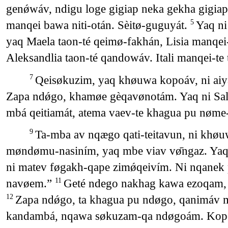
genǿwáv, ndigu loge gigiap neka gekha gig
manqei bawa niti-otán. Sèitø-guguyát.
Yaq ni
5
yaq Maela taon-té qeimø-fakhán, Lisia manqe
Aleksandlia taon-té qandowáv. Itali manqei-te
Qeisøkuzim, yaq khøuwa kopoáv, ni aiyav-
7
Zapa ndǿgo, khamøe gèqavønotám. Yaq ni Sal
mbá qeitiamát, atema vaev-te khagua pu nøme
Ta-mba av nqægo qati-teitavun, ni khø
9
møndømu-nasiním, yaq mbe viav vø̄ngaz. Yaq 
ni matev føgakh-qape zimǿqeivím. Ni nqanek pa
navøem.”
Geté ndego nakhag kawa ezoqam, 
11
Zapa ndǿgo, ta khagua pu ndøgo, qanimáv 
12
kandambá, nqawa søkuzam-qa ndøgoám. Kopømb