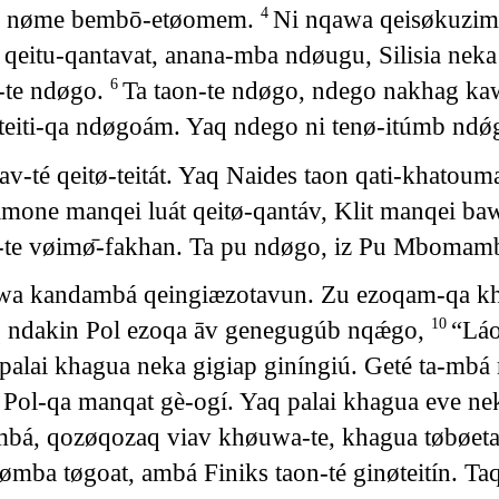
iap nøme bembō-etøomem.
Ni nqawa qeisøkuzim, 
4
 qeitu-qantavat, anana-mba ndøugu, Silisia neka
i-te ndøgo.
Ta taon-te ndøgo, ndego nakhag ka
6
 teiti-qa ndøgoám. Yaq ndego ni tenø-itúmb ndø
té qeitø-teitát. Yaq Naides taon qati-khatoumat,
mone manqei luát qeitø-qantáv, Klit manqei b
-te vøimø̄-fakhan. Ta pu ndøgo, iz Pu Mbomambaq
uwa kandambá qeingiæzotavun. Zu ezoqam-qa kh
ndakin Pol ezoqa āv genegugúb nqǽgo,
“Láo
10
lai khagua neka gigiap giníngiú. Geté ta-mbá m
Pol-qa manqat gè-ogí. Yaq palai khagua eve n
mbá, qozøqozaq viav khøuwa-te, khagua tøbøet
a tøgoat, ambá Finiks taon-té ginøteitín. Ta