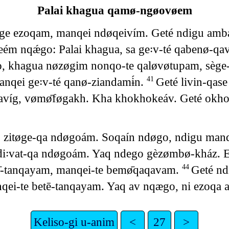
Palai khagua qamø-ngøovøem
e ezoqam, manqei ndøqeivím. Geté ndigu amb
́m nqǽgo: Palai khagua, sa ge꞉v-té qabenø-qav
o, khagua nøzøgim nonqo-te qaløvøtupam, sège-
qei ge꞉v-té qanø-ziandamɨ́n.
Geté livin-qa
41
avíg, vømø̄føgakh. Kha khokhokeáv. Geté ok
zitøge-qa ndøgoám. Soqaín ndøgo, ndigu manq
i꞉vat-qa ndøgoám. Yaq ndego gèzømbø-kház. 
ø̄-tanqayam, manqei-te bemø̄qaqavam.
Geté n
44
ei-te betē-tanqayam. Yaq av nqægo, ni ezoqa at
Keliso-gi u-anim
<
27
>