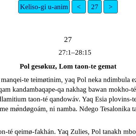
Keliso-gi u-anim
<
27
>
27
27:1–28:15
Pol gesøkuz, Lom taon-te gemat
 manqei-te teimøtinim, yaq Pol neka ndimbula 
zoqam kandambaqape-qa nakhag bawan mokho-té
dlamitium taon-té qandowáv. Yaq Esia plovins-
 nøme mø̀ndøgoám, ni namba. Ndego Tesalonika 
é qeimø-fakhán. Yaq Zulies, Pol tanakh mbogo