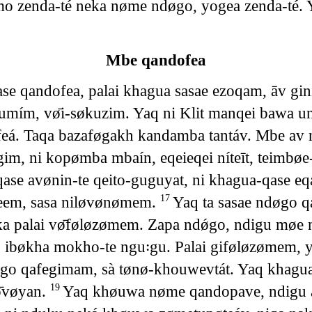
mo zenda-té neka nøme ndøgo, yogea zenda-te
Mbe qandofea
e qandofea, palai khagua sasae ezoqam, āv gini
mím, vø̄i-søkuzim. Yaq ni Klit manqei bawa uni
feá. Taqa bazaføgakh kandamba tantáv. Mbe
, ni kopømba mbaín, eqeieqei níteīt, teimbø
e avønin-te qeito-guguyat, ni khagua-qase eqaw
-veem, sasa niløvønømem.
Yaq ta sasae ndøgo q
17
eka palai vø̄føløzømem. Zapa ndǿgo, ndigu møe
ig, ibøkha mokho-te ngu꞉gu. Palai giføløzømem
 qafegimam, sà tønø-khouwevtát. Yaq khagua 
ø̄vøyan.
Yaq khøuwa nøme qandopave, ndigu ate
19