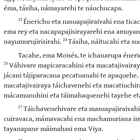
éma, tásiha, námayarehi te náuchucapa.
Énerichu eta nasuapa­ji­raivahi ena tic
23
ema rey eta nacapa­pa­ji­si­ra­yarehi ena amu
nayumu­ru­ji­ri­sirahi.
Tásiha, náitucahi eta su
24
Tacahe, ema Moisés, te ichanarupa éneri­chu
Váhivare mapica­ra­cahini eta macata­ji­vai­
25
jácani tájipa­racana pecatuanahi te apaquehe.
macata­ji­vairaya táichavenehi eta macatiu­chir
mácamu­nuhini eta táimaha­quenehi tayehe eta
Táichave­ne­hivare eta masuapa­ji­raiva
27
cui­ravaca, mámavacahi ena machamuriana israel
tayanapane máimahasi ema Viya.