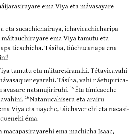
áijara­si­rayare ema Viya eta mávasayare
eta sucachi­chairaya, ichavi­ca­chi­cha­ri­pa­
ta máitauchi­rayare ema Viya tamutu eta
vapa ticachicha. Tásiha, tiúchucanapa ena
ni!
a tamutu eta náitare­si­ranahi. Tétavi­cavahi
vasa­que­ne­yarehi. Tásiha, vahi náetupi­ri­ca­
 avasare natanu­ji­riruhi.
Éta tímicae­che­
15
havahini.
Natanu­ca­hisera eta arairu
16
 ema Viya eta nayehe, táichavenehi eta nacasi­
a­quenehi éma.
 macapa­si­ra­yarehi ema machicha Isaac,