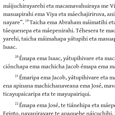
máijuchi­ra­yarehi eta macama­va­huiraya me V
masuapirahi ema Viya eta máechaji­riruva, an
nayare”.
Taicha ema Abraham máimatihi eta
19
táequenepa eta máepenirahi. Téhesera te macap
yarehi, taicha máimahapa yátupihi eta masuapa­
Isaac.
Émapa ema Isaac, yátupi­hivare eta maca
20
ciónchapa ema machicha Jacob émapa ema mapa
Émaripa ema Jacob, yátupi­hivare eta ma
21
ena apinana machicha­naveana ema José, mavara
ticayu­pai­caripa eta te mayupairiqui.
Émapa ema José, te tiánehipa eta máepen
22
Egipto, nayani­rayare te apaquehe náicuchihi. 