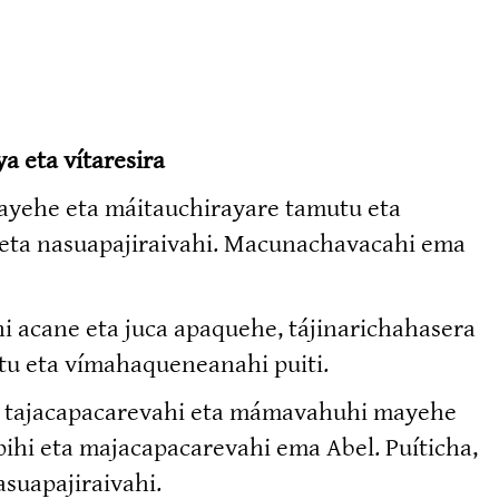
a eta vítaresira
 mayehe eta máitauchi­rayare tamutu eta
 eta nasuapa­ji­raivahi. Macuna­cha­vacahi ema
 acane eta juca apaquehe, tájina­ri­cha­hasera
tu eta vímaha­que­neanahi puiti.
a tajaca­pa­ca­revahi eta mámavahuhi mayehe
i eta majaca­pa­ca­revahi ema Abel. Puíticha,
suapa­ji­raivahi.