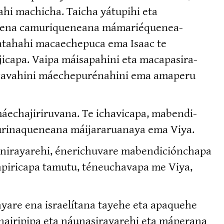
vahi machicha. Taicha yátupihi eta
e ena camuri­queneana mámarié­que­nea­
atahahi macaechepuca ema Isaac te
capa. Vaipa máisapahini eta macapa­si­ra­
i­ca­vahini máechepu­ré­nahini ema amaperu
áechaji­ri­ruvana. Te ichavicapa, mabendi­
rina­queneana máijara­ruanaya ema Viya.
ni­ra­yarehi, éneri­chuvare mabendi­ciónchapa
api­ricapa tamutu, téneuchavapa me Viya,
rayare ena israelítana tayehe eta apaquehe
ai­ripipa eta náunasi­ra­yarehi eta máperana