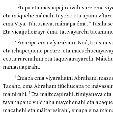
Étapa eta masuapa­ji­rai­va­hivare ema 
5
eta máquehe mámahi tayehe eta apana vítaresir
ema Viya. Táitusiava, mámapa éma.
Tásihaser
6
Eta vicaiju­heiraya éma, tativa­yarehi tacamunu
Émaripa ema víyarahaini Noé, ticasi­ñava
7
eta ichapequene pacure, eta macuchu­cui­ya­v
ecutia­ra­re­nahini eta taquivai­ra­yarehi. Mái
namasua­pirahi.
Émapa ema víyarahaini Abraham, masuapa
8
Tacahe, ema Abraham tiúchucapa te mávasaini, 
mámirahi.
Eta máiteca­pirahi, tímiyanava et
9
tayanapane vuíchaha mayehenahi eta apaqueh
macahehi eta máitare­sirahi, émapa ema mámari