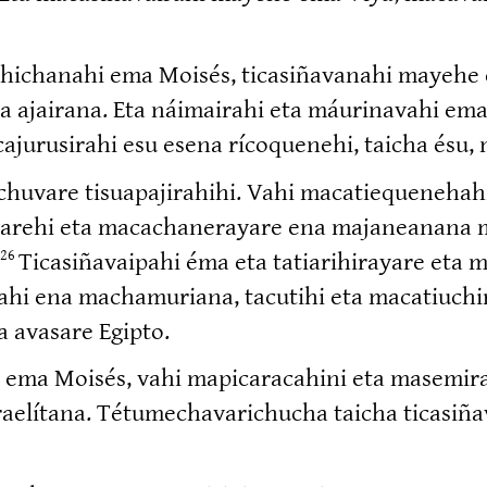
achi­chanahi ema Moisés, ticasi­ña­vanahi mayeh
yana ajairana. Eta náimairahi eta máurinavahi 
caju­ru­sirahi esu esena rícoquenehi, taicha ésu
vare tisuapa­ji­rahihi. Vahi macatie­que­ne­hahini 
ra­yarehi eta macacha­ne­rayare ena majaneanana
Ticasi­ña­vaipahi éma eta tatiari­hi­rayare eta
26
ahi ena machamuriana, tacutihi eta macatiu­chi­ra
 avasare Egipto.
hi ema Moisés, vahi mapica­ra­cahini eta masemi
ítana. Tétume­cha­va­richucha taicha ticasi­ñav