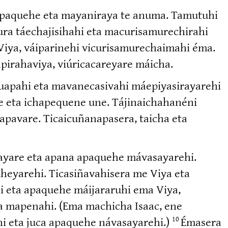
ca apaquehe eta mayaniraya te anuma. Tamutuhi
táechaji­sihahi eta macuri­sa­mu­re­chirahi
e Viya, váiparinehi vicuri­sa­mu­re­chaimahi éma.
i­ra­haviya, viúrica­ca­reyare máicha.
apahi eta mavane­ca­sivahi máepiya­si­ra­yarehi
 eta ichapequene une. Tájinai­cha­hanéni
pavare. Ticaicu­ña­na­pasera, taicha eta
rayare eta apana apaquehe mávasa­yarehi.
yarehi. Ticasi­ña­va­hisera me Viya eta
hi eta apaquehe máijararuhi ema Viya,
a mapenahi. (Ema machicha Isaac, ene
i eta juca apaquehe návasa­yarehi.)
Émasera
10