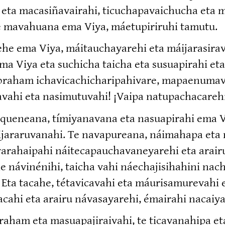
a macasi­ña­vairahi, ticucha­pa­vaichucha eta m
 te mavahuana ema Viya, máetupi­riruhi tamutu.
ehe ema Viya, máitaucha­yarehi eta máijara­sirava 
 ema Viya eta suchicha taicha eta susuapirahi e
aham ichavi­ca­chi­cha­ri­pa­hivare, mapaenu­ma
ahi eta nasimu­tuvahi! ¡Vaipa natupa­cha­ca­rehi
­queneana, tímiya­navana eta nasuapirahi ema Viy
jara­ru­vanahi. Te navapureana, náimahapa eta ná
a­haipahi náiteca­pau­cha­va­ne­yarehi eta arairu
e návinénihi, taicha vahi náechaji­si­hahini nac
Eta tacahe, tétavi­cavahi eta máurisa­mu­revahi
cahi eta arairu návasa­yarehi, émairahi nacaiy
am eta masuapa­ji­raivahi, te ticava­nahipa eta