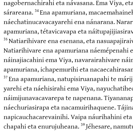
nagobe­rna­chirahi eta návasana. Ema Viya, eta
sárareana.
Ena apamuriana, macaema­hai­ne­h
34
náechati­nu­ca­va­ca­yarehi ena nánarana. Narar
apamuriana, tétavi­cavapa eta náitupa­ji­jia­si
Natiari­hivare ena esenana, eta nasuapa­ji­
35
Natiari­hivare ena apamuriana náemépenahi eta n
náinajia­cahini ema Viya, navarai­ra­hivare nái
apamuriana, ichape­murihi eta nacaeca­hi­ra­sami
Ena apamuriana, natupi­si­rua­napahi te mári
37
yarehi eta náehisirahi ema Viya, nayucha­ti­he
náimiju­na­va­ca­varepa te napenana. Tiyananapa
náechuria­sirapa eta nacamui­ri­haquene. Tájina
napicau­cha­ca­re­vainihi. Vaipa náurihahini et
chapahi eta enuru­juheana.
Jéhesare, namutu 
39