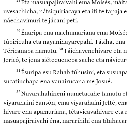
Eta masuapa­ji­raivahi ema Moisés, má
28
uvesachicha, nátsiqui­riacaya eta iti te tapaj
náechavimuri te jácani peti.
Énaripa ena machumariana ema Moisés, et
29
túpiricuha eta nayani­ha­ya­repahi. Tásiha, en
Téricanapa namutu.
Táichave­ne­hivare eta n
30
Jericó, te jena siétequenepa sache eta návicu­ru
Ésuripa esu Rahab túhusini, eta susuapa­
31
sucatiuchapa ena vanairucana me Josué.
Nuvara­ha­hineni numetacahe tamutu eta
32
víyarahaini Sansón, ema víyarahaini Jefté, em
hivare ena apamuriana, tétavi­ca­va­hivare et
nasuapa­ji­raivahi éna, nararihihi ena títaha­