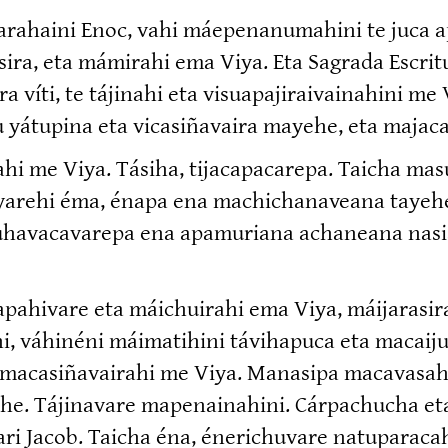
víyarahaini Enoc, vahi máepena­nu­mahini te ju
a, eta mámirahi ema Viya. Eta Sagrada Escritura 
a víti, te tájinahi eta visuapa­ji­rai­vai­nahini m
 yátupina eta vicasi­ñavaira mayehe, eta majaca­p
hi me Viya. Tásiha, tijaca­pa­carepa. Taicha masu
a­yarehi éma, énapa ena machicha­naveana tayehe
chuha­va­ca­varepa ena apamuriana achaneana nasia
­hivare eta máichuirahi ema Viya, máijara­si­
váhinéni máimatihini távihapuca eta macaiju­he­
a macasi­ña­vairahi me Viya. Manasipa macavasa
e. Tájinavare mapenai­nahini. Cárpachucha et
 Jacob. Taicha éna, éneri­chuvare natupa­racah