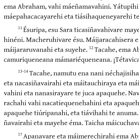
ema Abraham, vahi máeñama­vahini. Yátupihi et
máepaha­ca­ca­yarehi eta tiásiha­que­ne­yarehi
Ésuripa, esu Sara ticasi­ña­va­hivare may
11
hinéni. Macheru­hivare ésu. Máijara­ca­hisera
máijara­ru­vanahi eta suyehe.
Tacahe, ema Abr
12
camuri­queneana mámarié­queneana. ¡Tétavi­cav
Tacahe, namutu ena nani néchaji­si­ha
13-14
eta nacasi­ña­vairahi eta máitauchiraya eta mái
vahini eta nanasi­rayare te juca apaquehe. Navar
rachahi vahi nacatie­que­ne­hahini eta apaqueh
apaquehe tiúripanahi, eta tiávihahi te anuma. 
ña­vairahi eta mayehe éma. Taicha máicucha­va
Apanavare eta máimere­chirahi ema Abrah
17