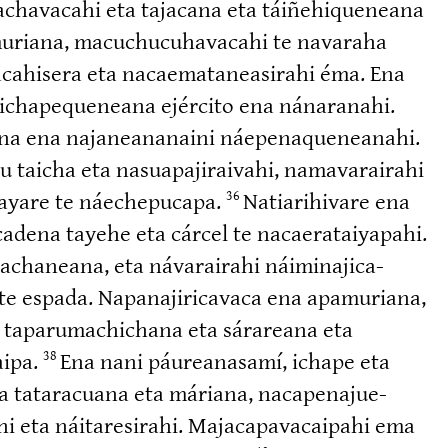
a­cha­vacahi eta tajacana eta táiñehi­queneana
uriana, macuchu­cu­ha­vacahi te navaraha
ca­hisera eta nacaema­ta­nea­sirahi éma. Ena
eta ichape­queneana ejército ena nánaranahi.
ana ena najanea­nanaini náepena­que­neanahi.
 taicha eta nasuapa­ji­raivahi, namava­rairahi
i­rayare te náechepucapa.
Natiari­hivare ena
36
 cadena tayehe eta cárcel te nacaera­tai­yapahi.
achaneana, eta návarairahi náimina­ji­ca­
te espada. Napana­ji­ri­cavaca ena apamuriana,
te taparu­ma­chichana eta sárareana eta
aipa.
Ena nani páureanasamí, ichape eta
38
ta tataracuana eta máriana, nacape­na­jue­
hi eta náitare­sirahi. Majaca­pa­va­caipahi ema