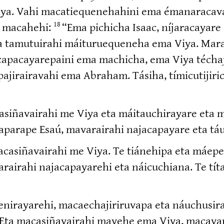
iya. Vahi macatie­que­ne­hahini ema émana­ra­ca
i macahehi:
“Ema pichicha Isaac, níjara­cayar
18
 tamutuirahi máiturue­queneha ema Viya. Mar
a­ca­ya­repaini ema machicha, ema Viya téchaji
ji­rai­ravahi ema Abraham. Tásiha, tímicu­ti­ji­r
si­ña­vairahi me Viya eta máitauchi­rayare eta m
rape Esaú, mavarairahi najaca­payare eta táu
casi­ña­vairahi me Viya. Te tiánehipa eta máepe
irahi najaca­pa­yarehi eta náicuchiana. Te tít
i­ra­yarehi, macaecha­ji­ri­ruvapa eta náuchusi­
Eta macasi­ña­vairahi mayehe ema Viya, macava­n