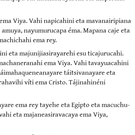
e ema Viya. Vahi napicahini eta mavanai­ripiana
ema amuya, nayumu­rucapa éma. Mapana caje eta
, machichahi ema rey.
eta majuni­jia­si­ra­yarehi esu ticaju­rucahi.
 machane­ranahi ema Viya. Vahi tavayua­cahini
 máimaha­que­nea­nayare táitsiva­nayare eta
­havihi víti ema Cristo. Tájina­hinéni
­rayare ema rey tayehe eta Egipto eta macuchu­
ahi eta majanea­si­ra­vacaya ema Viya,