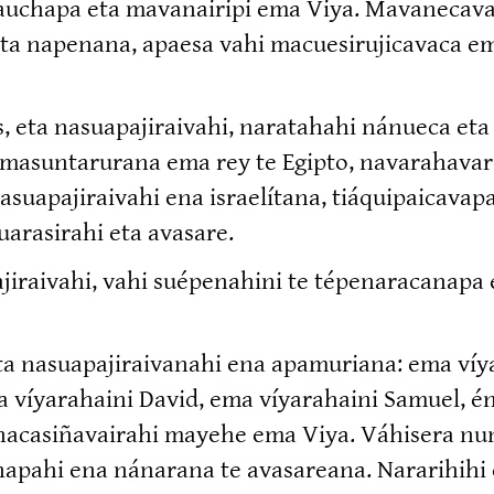
itauchapa eta mavanairipi ema Viya. Mavane­ca
a eta napenana, apaesa vahi macuesi­ru­ji­cavac
a nasuapa­ji­raivahi, naratahahi nánueca eta ich
a masunta­rurana ema rey te Egipto, navara­ha­va
asuapa­ji­raivahi ena israelítana, tiáquipai­cav
a­ra­sirahi eta avasare.
ji­raivahi, vahi suépenahini te tépena­ra­canapa e
 nasuapa­ji­rai­vanahi ena apamuriana: ema ví
a víyarahaini David, ema víyarahaini Samuel, én
a nacasi­ña­vairahi mayehe ema Viya. Váhisera nu
ca­napahi ena nánarana te avasareana. Nararihih