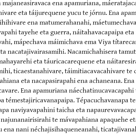
 majanea­si­ravaca ena apamuriana, máerata­ja­c
ivare eta táijurequene yucu te jórnu. Ena apam
i­hi­hivare ena matume­ra­hanahi, máetume­cha­va­
­ra­vapahi tayehe eta guerra, náitaha­va­capaipa 
raivahi, mápechava máimichava ema Viya títarec
acata­ji­vai­ra­samihi. Nacami­cha­hisera tamutu
maha­yarehi eta táurica­ca­requene eta náitare­s
hi, ticaesta­na­hivare, táimitia­ca­va­ca­hivare te
jahiana eta nacapa­si­rapahi ena achaneana. Ena 
­cavare. Ena apamuriana náechati­nu­ca­va­capahi 
 témesta­ji­ri­ca­va­napaipa. Tépacu­cha­vanapa 
pa naviya­va­pahini taicha eta napaure­va­va­cap
a najuna­nai­ri­sirahi te mávapahiana apaquehe e
ena nani néchaji­si­ha­que­neanahi, ticata­ji­vana