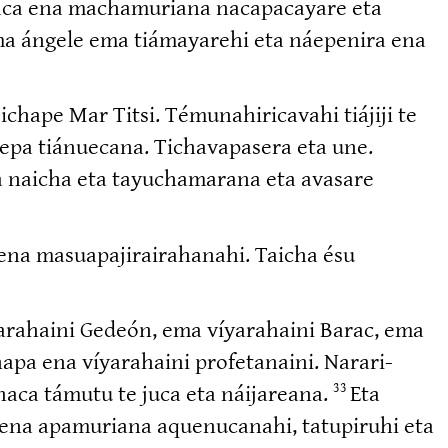
vaca ena machamuriana nacapa­cayare eta
a ema ángele ema tiámayarehi eta náepenira ena
ape Mar Titsi. Témuna­hi­ri­cavahi tiájiji te
repa tiánuecana. Tichava­pasera eta une.
apa naicha eta tayucha­marana eta avasare
na masuapa­ji­rai­ra­hanahi. Taicha ésu
yarahaini Gedeón, ema víyarahaini Barac, ema
apa ena víyarahaini profetanaini. Narari­
naca támutu te juca eta náijareana.
Eta
33
i ena apamuriana aquenu­canahi, tatupiruhi eta