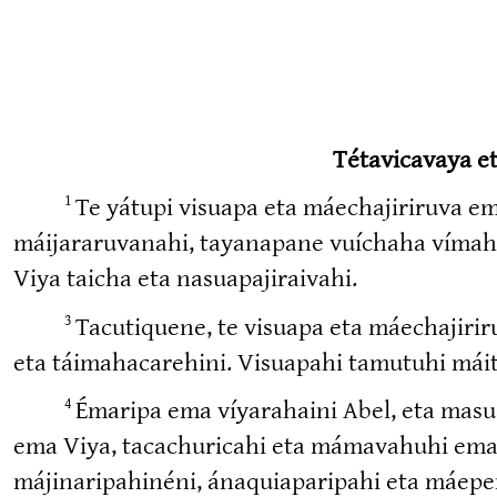
Tétavicavaya et
Te yátupi visuapa eta máechaji­riruva em
1
máijara­ru­vanahi, tayanapane vuíchaha víma
Viya taicha eta nasuapa­ji­raivahi.
Tacutiquene, te visuapa eta máechaji­rir
3
eta táimaha­ca­rehini. Visuapahi tamutuhi máit
Émaripa ema víyarahaini Abel, eta masua
4
ema Viya, tacachu­ricahi eta mámavahuhi ema m
májina­ri­pa­hinéni, ánaquia­pa­ripahi eta máepe