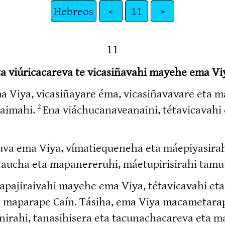
Hebreos
<
11
>
11
a viúricacareva te vicasiñavahi mayehe ema Viy
a Viya, vicasi­ñayare éma, vicasi­ña­vavare eta
haimahi.
Ena viáchuca­na­veanaini, tétavi­cavahi
2
uva ema Viya, vímatie­queneha eta máepiya­sirahi
aucha eta mapane­reruhi, máetupi­ri­sirahi tamu
pa­ji­raivahi mayehe ema Viya, tétavi­cavahi et
aparape Caín. Tásiha, ema Viya macame­ta­rapih
nirahi, tanasi­hisera eta tacuna­cha­careva eta ma