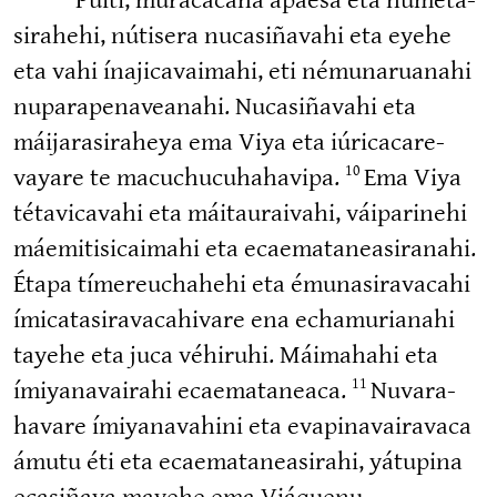
si­rahehi, nútisera nucasi­ñavahi eta eyehe
eta vahi ínaji­ca­vaimahi, eti némuna­ruanahi
nupara­pe­na­veanahi. Nucasi­ñavahi eta
máijara­si­raheya ema Viya eta iúrica­ca­re­
vayare te macuchu­cu­ha­havipa.
Ema Viya
10
tétavi­cavahi eta máitauraivahi, váiparinehi
máemiti­si­caimahi eta ecaema­ta­nea­si­ranahi.
Étapa tímereu­chahehi eta émuna­si­ra­vacahi
ímica­ta­si­ra­va­ca­hivare ena echamu­rianahi
tayehe eta juca véhiruhi. Máimahahi eta
ímiya­na­vairahi ecaema­taneaca.
Nuvara­
11
havare ímiya­na­vahini eta evapi­na­vai­ravaca
ámutu éti eta ecaema­ta­nea­sirahi, yátupina
ecasiñava mayehe ema Viáquenu,