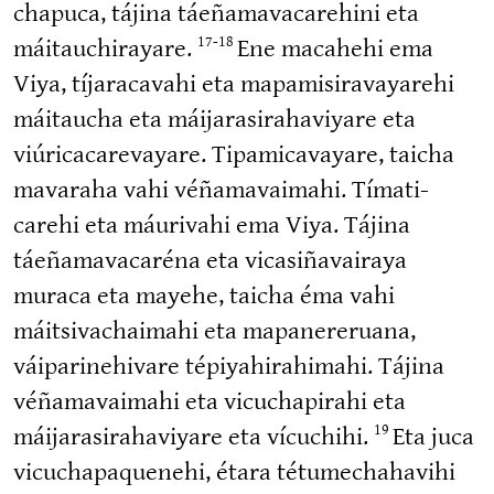
chapuca, tájina táeñama­va­ca­rehini eta
máitauchi­rayare.
Ene macahehi ema
17-18
Viya, tíjara­cavahi eta mapami­si­ra­va­yarehi
máitaucha eta máijara­si­ra­ha­viyare eta
viúrica­ca­re­vayare. Tipami­ca­vayare, taicha
mavaraha vahi véñama­vaimahi. Tímati­
carehi eta máurivahi ema Viya. Tájina
táeñama­va­caréna eta vicasi­ña­vairaya
muraca eta mayehe, taicha éma vahi
máitsiva­chaimahi eta mapane­reruana,
váipari­ne­hivare tépiya­hi­ra­himahi. Tájina
véñama­vaimahi eta vicucha­pirahi eta
máijara­si­ra­ha­viyare eta vícuchihi.
Eta juca
19
vicucha­pa­quenehi, étara tétume­cha­havihi