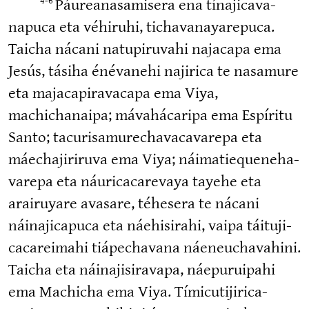
Páureana­sa­misera ena tínaji­ca­va­
napuca eta véhiruhi, tichava­na­ya­repuca.
Taicha nácani natupi­ruvahi najacapa ema
Jesús, tásiha énévanehi najirica te nasamure
eta majaca­pi­ra­vacapa ema Viya,
machichanaipa; mávahá­caripa ema Espíritu
Santo; tacuri­sa­mu­re­cha­va­ca­varepa eta
máechaji­riruva ema Viya; náimatie­que­ne­ha­
varepa eta náurica­ca­revaya tayehe eta
arairuyare avasare, téhesera te nácani
náinaji­capuca eta náehisirahi, vaipa táituji­
ca­ca­reimahi tiápechavana náeneucha­vahini.
Taicha eta náinaji­si­ravapa, náepuruipahi
ema Machicha ema Viya. Tímicu­ti­ji­ri­ca­