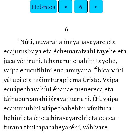
Hebreos
<
6
>
6
Núti, nuvaraha ímiya­na­vayare eta
1
ecaju­ru­siraya eta échema­raivahi tayehe eta
juca véhiruhi. Ichana­ru­hé­nahini tayehe,
vaipa ecucu­tihini ena amuyana. Éhicapaini
yátupi eta máimiturapi ema Cristo. Vaipa
ecuápe­cha­vahíni épanae­que­nereca eta
táinapu­reanahi iárava­huanahi. Éti, vaipa
ecamu­nuhini viápecha­hehini vímitu­ca­
hehini eta éneuchi­ra­va­yarehi eta epeca­
turana tímica­pa­ca­he­yaréni, váhivare