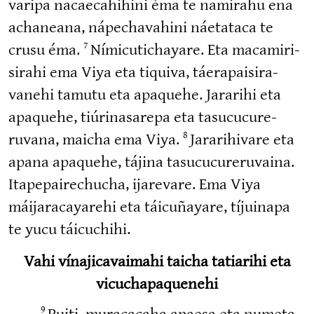
varipa nacaeca­hihini éma te namirahu ena
achaneana, nápecha­vahini náetataca te
crusu éma.
Nímicu­ti­chayare. Eta macami­ri­
7
sirahi ema Viya eta tiquiva, táerapai­si­ra­
vanehi tamutu eta apaquehe. Jararihi eta
apaquehe, tiúrina­sarepa eta tasucu­cu­re­
ruvana, maicha ema Viya.
Jarari­hivare eta
8
apana apaquehe, tájina tasucu­cu­re­ruvaina.
Itape­pai­rechucha, ijarevare. Ema Viya
máijara­ca­yarehi eta táicuñayare, tíjuinapa
te yucu táicuchihi.
Vahi vínajicavaimahi taicha tatiarihi eta
vicuchapaquenehi
Puiti, muracacaha apaesa eta numeta­
9