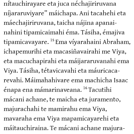
nítauchi­rayare eta juca néchaji­ri­ruvana
níjara­ru­viyare” máichapa. Ani tacahehi eta
máechaji­ri­ruvana, taicha nájina apanai­
nahini tipami­caimahi éma. Tásiha, émajiva
tipami­ca­vayare.
Ema víyarahaini Abraham,
15
ichape­murihi eta macasi­ña­vairahi me Viya,
eta macucha­pirahi eta máijara­ru­vanahi ema
Viya. Tásiha, tétavi­cavahi eta máurica­ca­
revahi. Máimaha­hivare ema machicha Isaac
énapa ena mámari­naveana.
Tacutihi
16
mácani achane, te maicha eta juramento,
majurachahi te mamirahu ema Viya,
mavaraha ema Viya mapami­ca­yarehi eta
máitauchiraina. Te mácani achane majura­