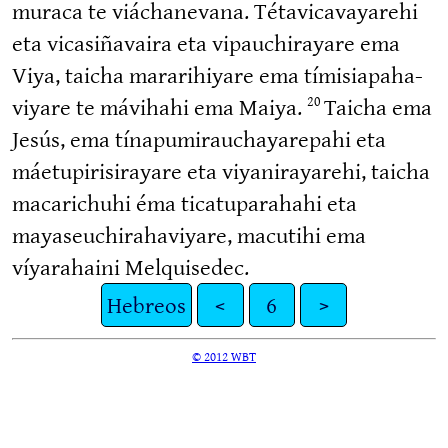
muraca te viáchanevana. Tétavi­ca­va­yarehi
eta vicasi­ñavaira eta vipauchi­rayare ema
Viya, taicha marari­hiyare ema tímisia­pa­ha­
viyare te mávihahi ema Maiya.
Taicha ema
20
Jesús, ema tínapu­mi­rau­cha­ya­repahi eta
máetupi­ri­si­rayare eta viyani­ra­yarehi, taicha
macarichuhi éma ticatu­pa­rahahi eta
mayaseu­chi­ra­ha­viyare, macutihi ema
víyarahaini Melquisedec.
Hebreos
<
6
>
© 2012 WBT