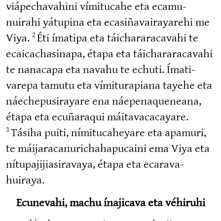
viápecha­vahini vímitucahe eta ecamu­
nuirahi yátupina eta ecasi­ña­vai­ra­yarehi me
Viya.
Éti ímatipa eta táichara­ra­cavahi te
2
ecaica­cha­sinapa, étapa eta táichara­ra­cavahi
te nanacapa eta navahu te echuti. Ímati­
varepa tamutu eta vímitu­rapiana tayehe eta
náechepu­si­rayare ena náepena­queneana,
étapa eta ecuñaraqui máitava­ca­cayare.
Tásiha puiti, nímitu­ca­heyare eta apamuri,
3
te máijara­ca­nu­ri­cha­ha­pucaini ema Viya eta
nítupa­ji­jia­si­ravaya, étapa eta ecara­va­
huiraya.
Ecunevahi, machu ínajicava eta véhiruhi
4-6