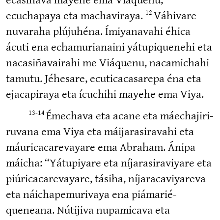
ecuchapaya eta machaviraya.
Váhivare
12
nuvaraha plújuhéna. Ímiya­navahi éhica
ácuti ena echamu­rianaini yátupi­quenehi eta
nacasi­ña­vairahi me Viáquenu, nacamichahi
tamutu. Jéhesare, ecuti­ca­ca­sarepa éna eta
ejaca­piraya eta ícuchihi mayehe ema Viya.
Émechava eta acane eta máechaji­ri­
13-14
ruvana ema Viya eta máijara­si­ravahi eta
máurica­ca­re­vayare ema Abraham. Ánipa
máicha: “Yátupiyare eta níjara­si­ra­viyare eta
piúrica­ca­re­vayare, tásiha, níjara­ca­vi­yareva
eta náichape­mu­rivaya ena piámarié­
queneana. Nútijiva nupamicava eta